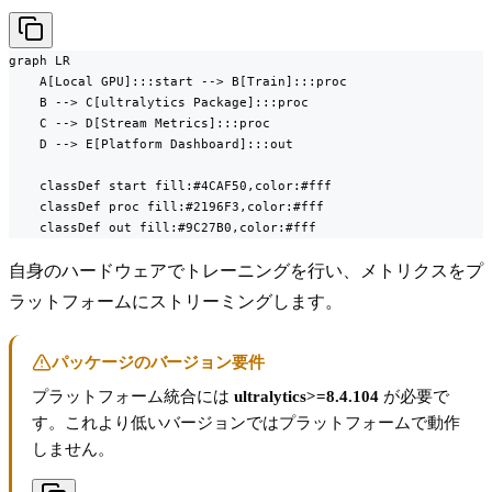
graph LR

    A[Local GPU]:::start --> B[Train]:::proc

    B --> C[ultralytics Package]:::proc

    C --> D[Stream Metrics]:::proc

    D --> E[Platform Dashboard]:::out

    classDef start fill:#4CAF50,color:#fff

    classDef proc fill:#2196F3,color:#fff

    classDef out fill:#9C27B0,color:#fff
自身のハードウェアでトレーニングを行い、メトリクスをプ
ラットフォームにストリーミングします。
パッケージのバージョン要件
プラットフォーム統合には
ultralytics>=8.4.104
が必要で
す。これより低いバージョンではプラットフォームで動作
しません。