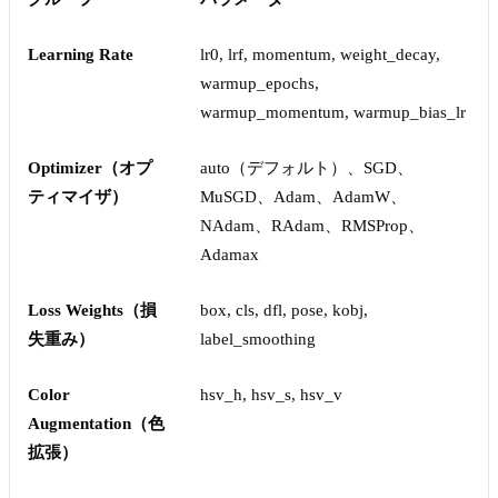
Learning Rate
lr0, lrf, momentum, weight_decay,
warmup_epochs,
warmup_momentum, warmup_bias_lr
Optimizer（オプ
auto（デフォルト）、SGD、
ティマイザ）
MuSGD、Adam、AdamW、
NAdam、RAdam、RMSProp、
Adamax
Loss Weights（損
box, cls, dfl, pose, kobj,
失重み）
label_smoothing
Color
hsv_h, hsv_s, hsv_v
Augmentation（色
拡張）