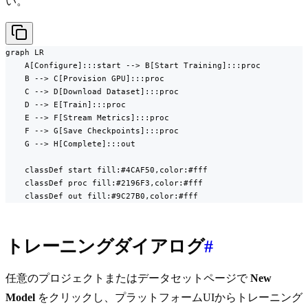
い。
graph LR

    A[Configure]:::start --> B[Start Training]:::proc

    B --> C[Provision GPU]:::proc

    C --> D[Download Dataset]:::proc

    D --> E[Train]:::proc

    E --> F[Stream Metrics]:::proc

    F --> G[Save Checkpoints]:::proc

    G --> H[Complete]:::out

    classDef start fill:#4CAF50,color:#fff

    classDef proc fill:#2196F3,color:#fff

    classDef out fill:#9C27B0,color:#fff
トレーニングダイアログ
#
任意のプロジェクトまたはデータセットページで
New
Model
をクリックし、プラットフォームUIからトレーニング