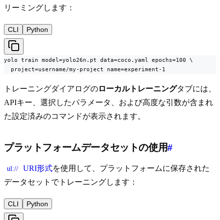
リーミングします：
CLI
Python
yolo train model=yolo26n.pt data=coco.yaml epochs=100 \

  project=username/my-project name=experiment-1
トレーニングダイアログの
ローカルトレーニング
タブには、
APIキー、選択したパラメータ、および高度な引数が含まれ
た設定済みのコマンドが表示されます。
プラットフォームデータセットの使用
#
URI形式
を使用して、プラットフォームに保存された
ul://
データセットでトレーニングします：
CLI
Python