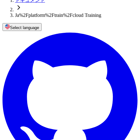
ドキュメント
Ja%2Fplatform%2Ftrain%2Fcloud Training
Select language