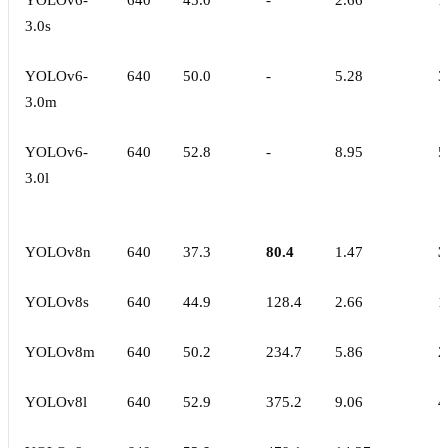
YOLOv6-
640
45.0
-
2.66
1
3.0s
YOLOv6-
640
50.0
-
5.28
3
3.0m
YOLOv6-
640
52.8
-
8.95
5
3.0l
YOLOv8n
640
37.3
80.4
1.47
3
YOLOv8s
640
44.9
128.4
2.66
1
YOLOv8m
640
50.2
234.7
5.86
2
YOLOv8l
640
52.9
375.2
9.06
4