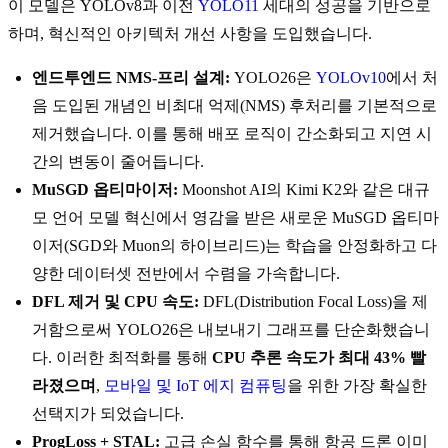
이 모델은 YOLOv8과 이전
YOLO11
세대의 성공을 기반으로
하며, 혁신적인 아키텍처 개선 사항을 도입했습니다.
엔드투엔드 NMS-프리 설계:
YOLO26은
YOLOv10
에서 처
음 도입된 개념인 비최대 억제(NMS) 후처리를 기본적으로
제거했습니다. 이를 통해 배포 로직이 간소화되고 지연 시
간의 변동이 줄어듭니다.
MuSGD 옵티마이저:
Moonshot AI의 Kimi K2와 같은 대규
모 언어 모델 혁신에서 영감을 받은 새로운 MuSGD 옵티마
이저(SGD와 Muon의 하이브리드)는 학습을 안정화하고 다
양한 데이터셋 전반에서 수렴을 가속합니다.
DFL 제거 및 CPU 속도:
DFL(Distribution Focal Loss)을 제
거함으로써 YOLO26은 내보내기 그래프를 단순화했습니
다. 이러한 최적화를 통해
CPU 추론 속도가 최대 43% 빨
라졌으며
,
모바일 및 IoT 에지 컴퓨팅
을 위한 가장 확실한
선택지가 되었습니다.
ProgLoss + STAL:
고급 손실 함수를 통해 항공 드론 이미