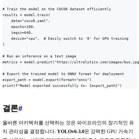
# Train the model on the COCO8 dataset efficiently

results = model.train(

    data="coco8.yaml",

    epochs=100,

    imgsz=640,

    device="cpu",  # Easily switch to '0' for GPU training

)

# Run an inference on a test image

metrics = model.predict("https://ultralytics.com/images/bus.jpg
# Export the trained model to ONNX format for deployment

export_path = model.export(format="onnx")

print(f"Model exported successfully to: {export_path}")
결론
#
올바른 아키텍처를 선택하는 것은 파이프라인의 장기적인 유
지 관리성을 결정합니다.
YOLOv6-3.0
은 강력한 GPU 가속기