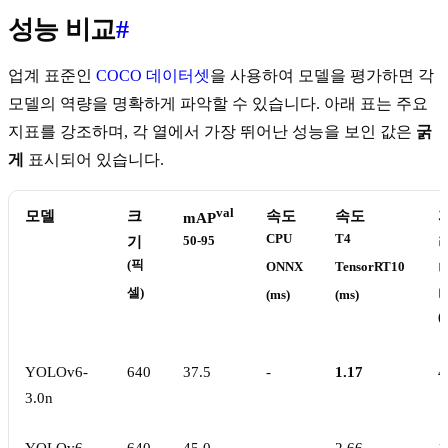
성능 비교
#
업계 표준인
COCO 데이터셋
을 사용하여 모델을 평가하면 각
모델의 역량을 명확하게 파악할 수 있습니다. 아래 표는 주요
지표를 강조하며, 각 열에서 가장 뛰어난 성능을 보인 값은
굵
게
표시되어 있습니다.
val
모델
크
속도
속도
mAP
CPU
T4
기
50-95
(픽
ONNX
TensorRT10
셀)
(ms)
(ms)
(
YOLOv6-
640
37.5
-
1.17
4
3.0n