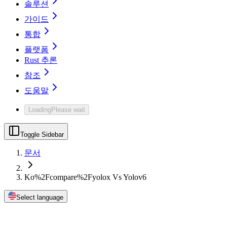
솔루션
가이드
통합
플랫폼
Rust 추론
참조
도움말
Loading
Please wait
Toggle Sidebar
문서
Ko%2Fcompare%2Fyolox Vs Yolov6
Select language