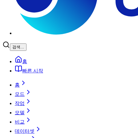
검색...
홈
빠른 시작
홈
모드
작업
모델
비교
데이터셋