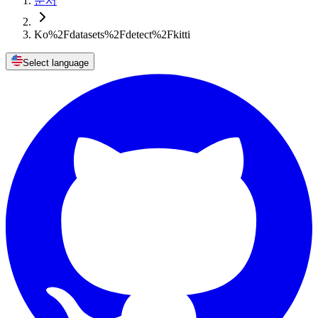
문서
Ko%2Fdatasets%2Fdetect%2Fkitti
Select language