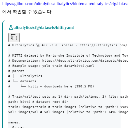
https://github.com/ultralytics/ultralytics/blob/main/ultralytics/cfg/datase
에서 확인할 수 있습니다.
ultralytics/cfg/datasets/kitti.yaml
# Ultralytics 🚀 AGPL-3.0 License - https://ultralytics.com/l
# KITTI dataset by Karlsruhe Institute of Technology and Toy
# Documentation: https://docs.ultralytics.com/datasets/detec
# Example usage: yolo train data=kitti.yaml

# parent

# ├── ultralytics

# └── datasets

#     └── kitti ← downloads here (390.5 MB)

# Train/val/test sets as 1) dir: path/to/imgs, 2) file: path
path: kitti # dataset root dir

train: images/train # train images (relative to 'path') 5985
val: images/val # val images (relative to 'path') 1496 image
names:

  0: car
