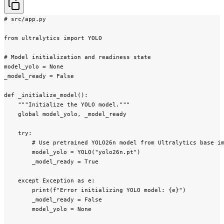
# src/app.py

from ultralytics import YOLO

# Model initialization and readiness state

model_yolo = None

_model_ready = False

def _initialize_model():

    """Initialize the YOLO model."""

    global model_yolo, _model_ready

    try:

        # Use pretrained YOLO26n model from Ultralytics base im
        model_yolo = YOLO("yolo26n.pt")

        _model_ready = True

    except Exception as e:

        print(f"Error initializing YOLO model: {e}")

        _model_ready = False

        model_yolo = None
