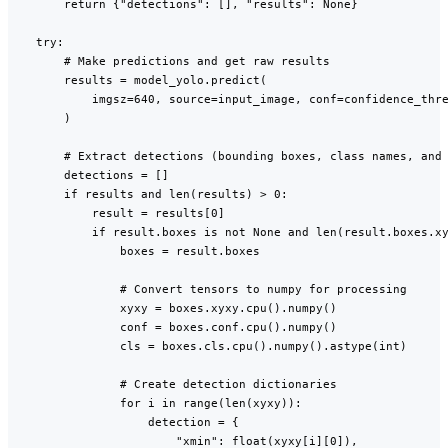
        return {"detections": [], "results": None}

    try:

        # Make predictions and get raw results

        results = model_yolo.predict(

            imgsz=640, source=input_image, conf=confidence_thre
        )

        # Extract detections (bounding boxes, class names, and 
        detections = []

        if results and len(results) > 0:

            result = results[0]

            if result.boxes is not None and len(result.boxes.xy
                boxes = result.boxes

                # Convert tensors to numpy for processing

                xyxy = boxes.xyxy.cpu().numpy()

                conf = boxes.conf.cpu().numpy()

                cls = boxes.cls.cpu().numpy().astype(int)

                # Create detection dictionaries

                for i in range(len(xyxy)):

                    detection = {

                        "xmin": float(xyxy[i][0]),
