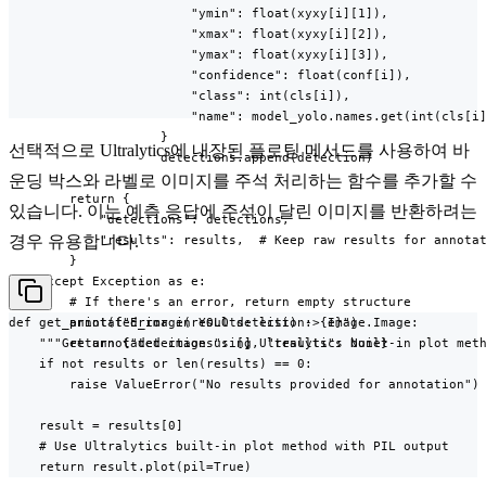
                        "ymin": float(xyxy[i][1]),

                        "xmax": float(xyxy[i][2]),

                        "ymax": float(xyxy[i][3]),

                        "confidence": float(conf[i]),

                        "class": int(cls[i]),

                        "name": model_yolo.names.get(int(cls[i]
                    }

선택적으로 Ultralytics에 내장된 플로팅 메서드를 사용하여 바
                    detections.append(detection)

운딩 박스와 라벨로 이미지를 주석 처리하는 함수를 추가할 수
        return {

있습니다. 이는 예측 응답에 주석이 달린 이미지를 반환하려는
            "detections": detections,

            "results": results,  # Keep raw results for annotat
경우 유용합니다.
        }

    except Exception as e:

        # If there's an error, return empty structure

        print(f"Error in YOLO detection: {e}")

def get_annotated_image(results: list) -> Image.Image:

        return {"detections": [], "results": None}
    """Get annotated image using Ultralytics built-in plot meth
    if not results or len(results) == 0:

        raise ValueError("No results provided for annotation")

    result = results[0]

    # Use Ultralytics built-in plot method with PIL output

    return result.plot(pil=True)