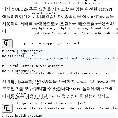
                and len(result["results"][0].boxes) > 0

            ):

이제 YOLO26 추론 요청을 서비스할 수 있는 완전한 FastAPI
                import base64

애플리케이션이 준비되었습니다. 종속성을 설치하고 uv 등을
                annotated_image = get_annotated_image(result["r
사용하여 서버를 실행함으로써 로컬에서 테스트할 수 있습니
                img_bytes = get_bytes_from_image(annotated_imag
다.
                prediction["annotated_image"] = base64.b64encod
            predictions.append(prediction)

# Install dependencies

        logger.info(

uv pip install -e .

            f"Processed {len(request.instances)} instances, fou
        )

# Run the FastAPI server directly

uv run src/main.py
        return PredictionResponse(predictions=predictions)

서버를 테스트하려면 cURL을 사용하여
및
엔
/health
/predict
    except HTTPException:

드포인트를 모두 쿼리할 수 있습니다.
폴더에 테스트 이
        # Re-raise HTTPException as-is (don't catch and convert
tests
        raise

미지를 넣은 다음 터미널에서 다음 명령어를 실행하십시오.
    except Exception as e:

        logger.error(f"Prediction error: {e}")

        raise HTTPException(status_code=500, detail=f"Predicti
# Test health endpoint
