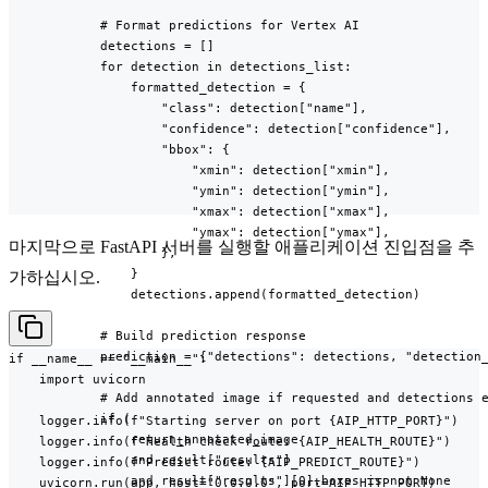
            # Format predictions for Vertex AI

            detections = []

            for detection in detections_list:

                formatted_detection = {

                    "class": detection["name"],

                    "confidence": detection["confidence"],

                    "bbox": {

                        "xmin": detection["xmin"],

                        "ymin": detection["ymin"],

                        "xmax": detection["xmax"],

                        "ymax": detection["ymax"],

마지막으로 FastAPI 서버를 실행할 애플리케이션 진입점을 추
                    },

                }

가하십시오.
                detections.append(formatted_detection)

            # Build prediction response

            prediction = {"detections": detections, "detection_
if __name__ == "__main__":

    import uvicorn

            # Add annotated image if requested and detections e
            if (

    logger.info(f"Starting server on port {AIP_HTTP_PORT}")

                return_annotated_image

    logger.info(f"Health check route: {AIP_HEALTH_ROUTE}")

                and result["results"]

    logger.info(f"Predict route: {AIP_PREDICT_ROUTE}")

                and result["results"][0].boxes is not None

    uvicorn.run(app, host="0.0.0.0", port=AIP_HTTP_PORT)