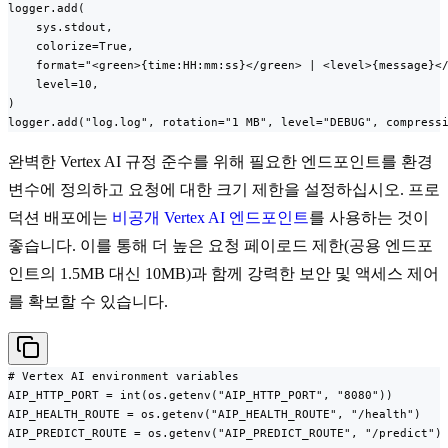
logger.add(

    sys.stdout,

    colorize=True,

    format="<green>{time:HH:mm:ss}</green> | <level>{message}</
    level=10,

)

logger.add("log.log", rotation="1 MB", level="DEBUG", compress
완벽한 Vertex AI 규정 준수를 위해 필요한 엔드포인트를 환경
변수에 정의하고 요청에 대한 크기 제한을 설정하십시오. 프로
덕션 배포에는
비공개 Vertex AI 엔드포인트
를 사용하는 것이
좋습니다. 이를 통해 더 높은 요청 페이로드 제한(공용 엔드포
인트의 1.5MB 대신 10MB)과 함께 강력한 보안 및 액세스 제어
를 확보할 수 있습니다.
# Vertex AI environment variables

AIP_HTTP_PORT = int(os.getenv("AIP_HTTP_PORT", "8080"))

AIP_HEALTH_ROUTE = os.getenv("AIP_HEALTH_ROUTE", "/health")

AIP_PREDICT_ROUTE = os.getenv("AIP_PREDICT_ROUTE", "/predict")
