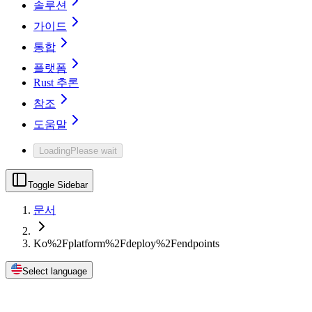
솔루션
가이드
통합
플랫폼
Rust 추론
참조
도움말
Loading
Please wait
Toggle Sidebar
문서
Ko%2Fplatform%2Fdeploy%2Fendpoints
Select language