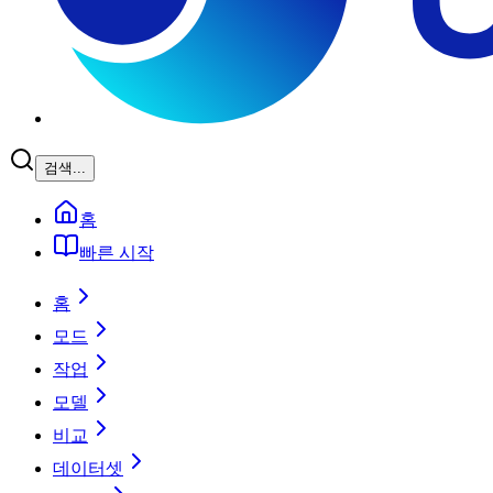
검색...
홈
빠른 시작
홈
모드
작업
모델
비교
데이터셋