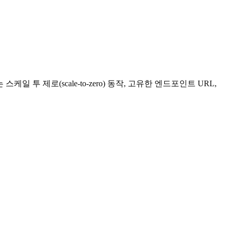
투 제로(scale-to-zero) 동작, 고유한 엔드포인트 URL,