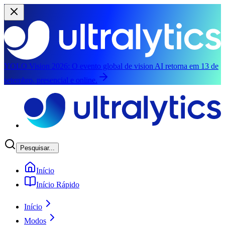
YOLO Vision 2026:
O evento global de vision AI retorna em 13 de
setembro, presencial e online.
Pular para o conteúdo principal
Pesquisar...
Início
Início Rápido
Início
Modos