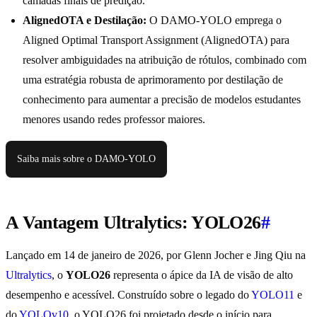
camadas finais de predição.
AlignedOTA e Destilação:
O DAMO-YOLO emprega o
Aligned Optimal Transport Assignment (AlignedOTA) para
resolver ambiguidades na atribuição de rótulos, combinado com
uma estratégia robusta de aprimoramento por destilação de
conhecimento para aumentar a precisão de modelos estudantes
menores usando redes professor maiores.
Saiba mais sobre o DAMO-YOLO
A Vantagem Ultralytics: YOLO26
#
Lançado em 14 de janeiro de 2026, por Glenn Jocher e Jing Qiu na
Ultralytics
, o
YOLO26
representa o ápice da IA de visão de alto
desempenho e acessível. Construído sobre o legado do
YOLO11
e
do
YOLOv10
, o YOLO26 foi projetado desde o início para