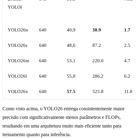
YOLOl
YOLO26n
640
40,9
38.9
1.7
YOLO26s
640
48,6
87.2
2.5
YOLO26m
640
53,1
220.0
4.7
YOLO26l
640
55,0
286.2
6.2
YOLO26x
640
57.5
525.8
11.8
Como visto acima, o YOLO26 entrega consistentemente maior
precisão com significativamente menos parâmetros e FLOPs,
resultando em uma arquitetura muito mais eficiente tanto para
treinamento quanto para inferência.