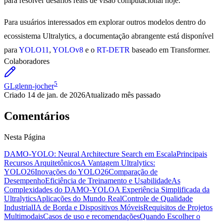
para resolver desafios reais de visão computacional hoje.
Para usuários interessados em explorar outros modelos dentro do
ecossistema Ultralytics, a documentação abrangente está disponível
para
YOLO11
,
YOLOv8
e o
RT-DETR
baseado em Transformer.
Colaboradores
5
GL
glenn-jocher
Criado
14 de jan. de 2026
Atualizado
mês passado
Comentários
Nesta Página
DAMO-YOLO: Neural Architecture Search em Escala
Principais
Recursos Arquitetônicos
A Vantagem Ultralytics:
YOLO26
Inovações do YOLO26
Comparação de
Desempenho
Eficiência de Treinamento e Usabilidade
As
Complexidades do DAMO-YOLO
A Experiência Simplificada da
Ultralytics
Aplicações do Mundo Real
Controle de Qualidade
Industrial
IA de Borda e Dispositivos Móveis
Requisitos de Projetos
Multimodais
Casos de uso e recomendações
Quando Escolher o