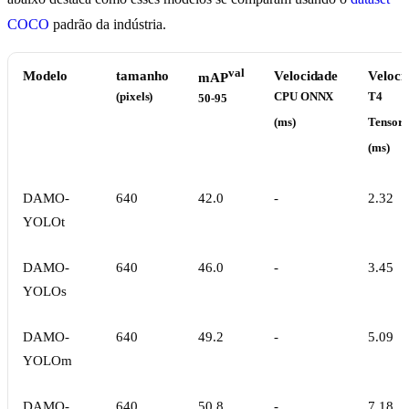
COCO
padrão da indústria.
val
Modelo
tamanho
Velocidade
Veloci
mAP
(pixels)
CPU ONNX
T4
50-95
(ms)
Tensor
(ms)
DAMO-
640
42.0
-
2.32
YOLOt
DAMO-
640
46.0
-
3.45
YOLOs
DAMO-
640
49.2
-
5.09
YOLOm
DAMO-
640
50.8
-
7.18