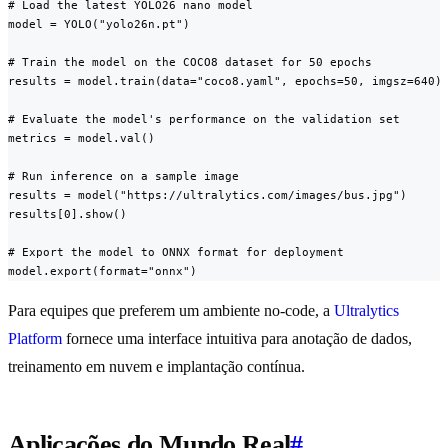
# Load the latest YOLO26 nano model

model = YOLO("yolo26n.pt")

# Train the model on the COCO8 dataset for 50 epochs

results = model.train(data="coco8.yaml", epochs=50, imgsz=640)

# Evaluate the model's performance on the validation set

metrics = model.val()

# Run inference on a sample image

results = model("https://ultralytics.com/images/bus.jpg")

results[0].show()

# Export the model to ONNX format for deployment

model.export(format="onnx")
Para equipes que preferem um ambiente no-code, a
Ultralytics
Platform
fornece uma interface intuitiva para anotação de dados,
treinamento em nuvem e implantação contínua.
Aplicações do Mundo Real
#