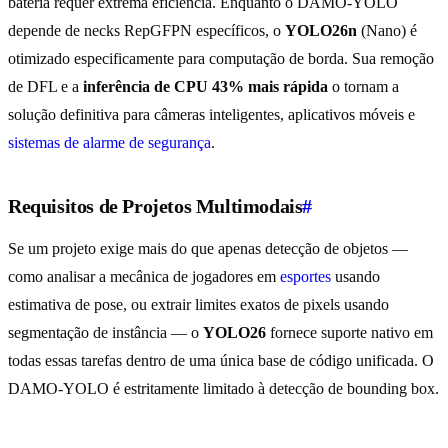
bateria requer extrema eficiência. Enquanto o DAMO-YOLO
depende de necks RepGFPN específicos, o
YOLO26n
(Nano) é
otimizado especificamente para computação de borda. Sua remoção
de DFL e a
inferência de CPU 43% mais rápida
o tornam a
solução definitiva para câmeras inteligentes, aplicativos móveis e
sistemas de alarme de segurança
.
Requisitos de Projetos Multimodais
#
Se um projeto exige mais do que apenas detecção de objetos —
como analisar a mecânica de jogadores em
esportes
usando
estimativa de pose, ou extrair limites exatos de pixels usando
segmentação de instância — o
YOLO26
fornece suporte nativo em
todas essas tarefas dentro de uma única base de código unificada. O
DAMO-YOLO é estritamente limitado à detecção de bounding box.