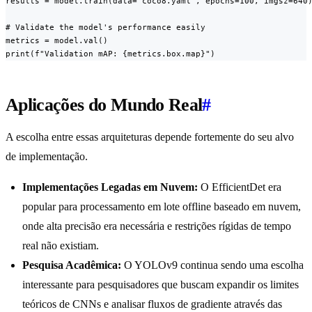
results = model.train(data="coco8.yaml", epochs=100, imgsz=640)
# Validate the model's performance easily

metrics = model.val()

print(f"Validation mAP: {metrics.box.map}")
Aplicações do Mundo Real
#
A escolha entre essas arquiteturas depende fortemente do seu alvo
de implementação.
Implementações Legadas em Nuvem:
O EfficientDet era
popular para processamento em lote offline baseado em nuvem,
onde alta precisão era necessária e restrições rígidas de tempo
real não existiam.
Pesquisa Acadêmica:
O YOLOv9 continua sendo uma escolha
interessante para pesquisadores que buscam expandir os limites
teóricos de CNNs e analisar fluxos de gradiente através das