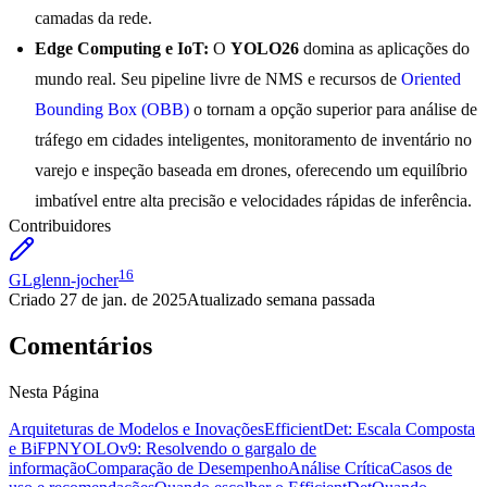
camadas da rede.
Edge Computing e IoT:
O
YOLO26
domina as aplicações do
mundo real. Seu pipeline livre de NMS e recursos de
Oriented
Bounding Box (OBB)
o tornam a opção superior para análise de
tráfego em cidades inteligentes, monitoramento de inventário no
varejo e inspeção baseada em drones, oferecendo um equilíbrio
imbatível entre alta precisão e velocidades rápidas de inferência.
Contribuidores
16
GL
glenn-jocher
Criado
27 de jan. de 2025
Atualizado
semana passada
Comentários
Nesta Página
Arquiteturas de Modelos e Inovações
EfficientDet: Escala Composta
e BiFPN
YOLOv9: Resolvendo o gargalo de
informação
Comparação de Desempenho
Análise Crítica
Casos de