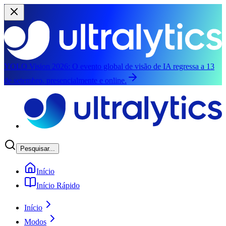
YOLO Vision 2026:
O evento global de visão de IA regressa a 13
de setembro, presencialmente e online.
Saltar para o conteúdo principal
Pesquisar...
Início
Início Rápido
Início
Modos