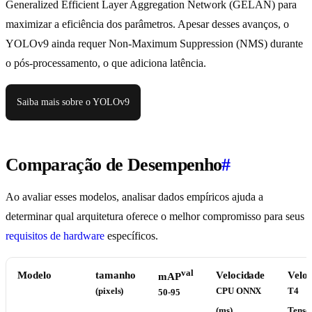
Generalized Efficient Layer Aggregation Network (GELAN) para
maximizar a eficiência dos parâmetros. Apesar desses avanços, o
YOLOv9 ainda requer Non-Maximum Suppression (NMS) durante
o pós-processamento, o que adiciona latência.
Saiba mais sobre o YOLOv9
Comparação de Desempenho
#
Ao avaliar esses modelos, analisar dados empíricos ajuda a
determinar qual arquitetura oferece o melhor compromisso para seus
requisitos de hardware
específicos.
val
Modelo
tamanho
Velocidade
Velo
mAP
(pixels)
CPU ONNX
T4
50-95
(ms)
Tens