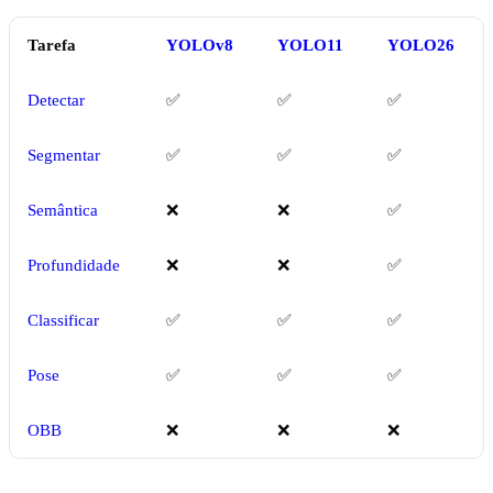
Tarefa
YOLOv8
YOLO11
YOLO26
Detectar
✅
✅
✅
Segmentar
✅
✅
✅
Semântica
❌
❌
✅
Profundidade
❌
❌
✅
Classificar
✅
✅
✅
Pose
✅
✅
✅
OBB
❌
❌
❌