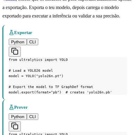
a exportação. Exporta o teu modelo, depois carrega o modelo
exportado para executar a inferência ou validar a sua precisão.
Exportar
Python
CLI
from ultralytics import YOLO

# Load a YOLO26 model

model = YOLO("yolo26n.pt")

# Export the model to TF GraphDef format

model.export(format="pb")  # creates 'yolo26n.pb'
Prever
Python
CLI
from ultralytics import YOLO
