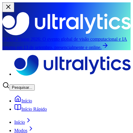
YOLO Vision 2026:
O evento global de visão computacional e IA
retorna em 13 de setembro, presencialmente e online.
Pular para o conteúdo principal
Pesquisar...
Início
Início Rápido
Início
Modos