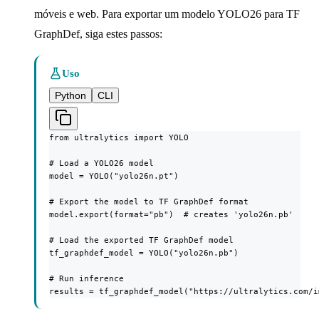
móveis e web. Para exportar um modelo YOLO26 para TF
GraphDef, siga estes passos:
Uso
Python
CLI
from ultralytics import YOLO

# Load a YOLO26 model

model = YOLO("yolo26n.pt")

# Export the model to TF GraphDef format

model.export(format="pb")  # creates 'yolo26n.pb'

# Load the exported TF GraphDef model

tf_graphdef_model = YOLO("yolo26n.pb")

# Run inference

results = tf_graphdef_model("https://ultralytics.com/i