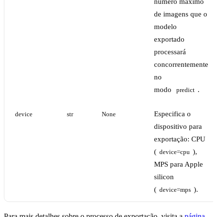
número máximo
de imagens que o
modelo
exportado
processará
concorrentemente
no
modo
.
predict
Especifica o
device
str
None
dispositivo para
exportação: CPU
(
),
device=cpu
MPS para Apple
silicon
(
).
device=mps
Para mais detalhes sobre o processo de exportação, visita a
página