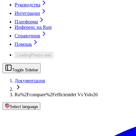
Руководства
Интеграции
Платформа
Инференс на Rust
Справочник
Помощь
Loading
Please wait
Toggle Sidebar
Документация
Ru%2Fcompare%2Fefficientdet Vs Yolo26
Select language