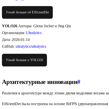
Узнай больше об EfficientDet
YOLO26
Авторы: Glenn Jocher и Jing Qiu
Организация:
Ultralytics
Дата: 2026-01-14
GitHub:
ultralytics/ultralytics
Узнай больше о YOLO26
Архитектурные инновации
#
Различия в архитектуре между этими двумя моделями весьма зам
EfficientDet была построена на основе BiFPN (двунаправленна