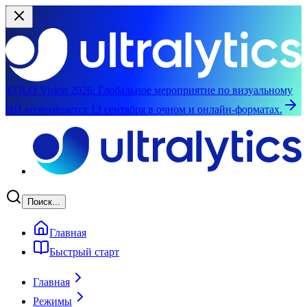
YOLO Vision 2026:
Глобальное мероприятие по визуальному
ИИ возвращается 13 сентября в очном и онлайн-форматах.
Перейти к основному содержимому
Поиск...
Главная
Быстрый старт
Главная
Режимы