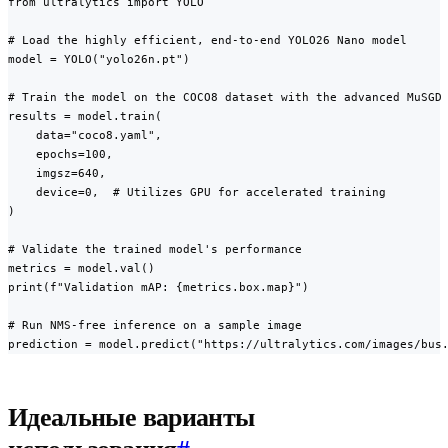
from ultralytics import YOLO

# Load the highly efficient, end-to-end YOLO26 Nano model

model = YOLO("yolo26n.pt")

# Train the model on the COCO8 dataset with the advanced MuSGD 
results = model.train(

    data="coco8.yaml",

    epochs=100,

    imgsz=640,

    device=0,  # Utilizes GPU for accelerated training

)

# Validate the trained model's performance

metrics = model.val()

print(f"Validation mAP: {metrics.box.map}")

# Run NMS-free inference on a sample image

prediction = model.predict("https://ultralytics.com/images/bus
Идеальные варианты