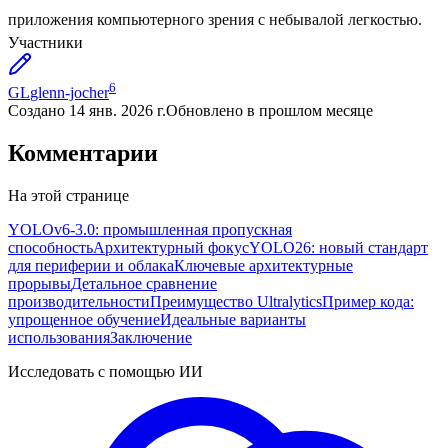
приложения компьютерного зрения с небывалой легкостью.
Участники
6
GL
glenn-jocher
Создано
14 янв. 2026 г.
Обновлено
в прошлом месяце
Комментарии
На этой странице
YOLOv6-3.0: промышленная пропускная
способность
Архитектурный фокус
YOLO26: новый стандарт
для периферии и облака
Ключевые архитектурные
прорывы
Детальное сравнение
производительности
Преимущество Ultralytics
Пример кода:
упрощенное обучение
Идеальные варианты
использования
Заключение
Исследовать с помощью ИИ