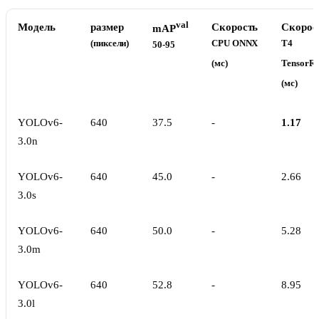
val
Модель
размер
Скорость
Скорос
mAP
(пиксели)
CPU ONNX
T4
50-95
(мс)
TensorR
(мс)
YOLOv6-
640
37.5
-
1.17
3.0n
YOLOv6-
640
45.0
-
2.66
3.0s
YOLOv6-
640
50.0
-
5.28
3.0m
YOLOv6-
640
52.8
-
8.95
3.0l