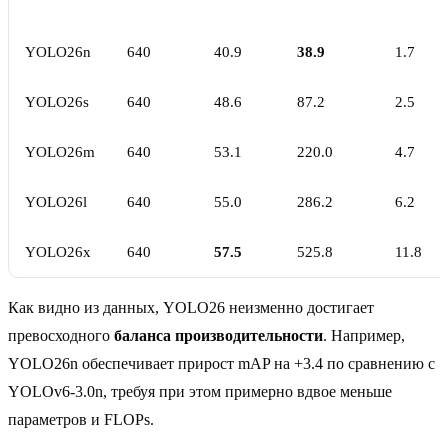
YOLO26n
640
40.9
38.9
1.7
YOLO26s
640
48.6
87.2
2.5
YOLO26m
640
53.1
220.0
4.7
YOLO26l
640
55.0
286.2
6.2
YOLO26x
640
57.5
525.8
11.8
Как видно из данных, YOLO26 неизменно достигает
превосходного
баланса производительности
. Например,
YOLO26n обеспечивает прирост mAP на +3.4 по сравнению с
YOLOv6-3.0n, требуя при этом примерно вдвое меньше
параметров и FLOPs.