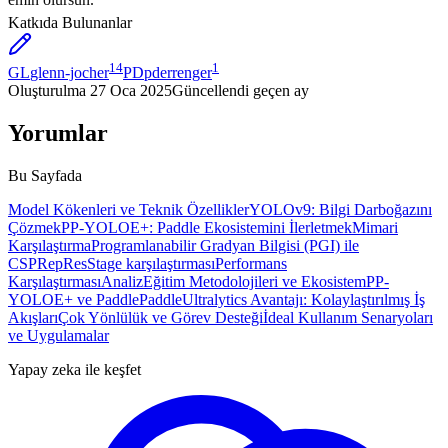
Katkıda Bulunanlar
14
1
GL
glenn-jocher
PD
pderrenger
Oluşturulma
27 Oca 2025
Güncellendi
geçen ay
Yorumlar
Bu Sayfada
Model Kökenleri ve Teknik Özellikler
YOLOv9: Bilgi Darboğazını
Çözmek
PP-YOLOE+: Paddle Ekosistemini İlerletmek
Mimari
Karşılaştırma
Programlanabilir Gradyan Bilgisi (PGI) ile
CSPRepResStage karşılaştırması
Performans
Karşılaştırması
Analiz
Eğitim Metodolojileri ve Ekosistem
PP-
YOLOE+ ve PaddlePaddle
Ultralytics Avantajı: Kolaylaştırılmış İş
Akışları
Çok Yönlülük ve Görev Desteği
İdeal Kullanım Senaryoları
ve Uygulamalar
Yapay zeka ile keşfet