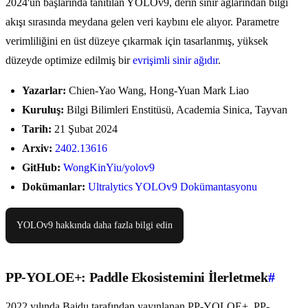
2024'ün başlarında tanıtılan YOLOv9, derin sinir ağlarından bilgi
akışı sırasında meydana gelen veri kaybını ele alıyor. Parametre
verimliliğini en üst düzeye çıkarmak için tasarlanmış, yüksek
düzeyde optimize edilmiş bir
evrişimli sinir ağıdır
.
Yazarlar:
Chien-Yao Wang, Hong-Yuan Mark Liao
Kuruluş:
Bilgi Bilimleri Enstitüsü, Academia Sinica, Tayvan
Tarih:
21 Şubat 2024
Arxiv:
2402.13616
GitHub:
WongKinYiu/yolov9
Dokümanlar:
Ultralytics YOLOv9 Dokümantasyonu
YOLOv9 hakkında daha fazla bilgi edin
PP-YOLOE+: Paddle Ekosistemini İlerletmek
#
2022 yılında Baidu tarafından yayınlanan PP-YOLOE+, PP-