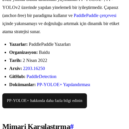
YOLOv2 üzerinde yapılan yinelemeli bir iyileştirmedir. Çapasız
(anchor-free) bir paradigma kullanır ve
PaddlePaddle çerçevesi
içinde yakınsamayı ve doğruluğu artırmak için dinamik bir etiket
atama stratejisi sunar.
Yazarlar:
PaddlePaddle Yazarları
Organizasyon:
Baidu
Tarih:
2 Nisan 2022
Arxiv:
2203.16250
GitHub:
PaddleDetection
Dokümanlar:
PP-YOLOE+ Yapılandırması
PP-YOLOE+ hakkında daha fazla bilgi edinin
Mimari Karşılaştırma
#