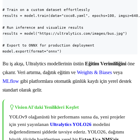
# Train on a custom dataset effortlessly

results = model.train(data="coco8.yaml", epochs=100, imgsz=640,
# Run inference and visualize results

results = model("https://ultralytics.com/images/bus.jpg")

# Export to ONNX for production deployment

model.export(format="onnx")
Bu iş akışı, Ultralytics modellerinin üstün
Eğitim Verimliliğini
öne
çıkarır. Veri artırma, dağıtık eğitim ve
Weights & Biases
veya
MLflow
gibi platformlara otomatik günlük kaydı için yerel destek
standart olarak gelir.
Vision AI'daki Yenilikleri Keşfet
YOLOv9 olağanüstü bir performans sunsa da, yeni projeler
için yeni yayınlanan
Ultralytics YOLO26
modelini
değerlendirmeni şiddetle tavsiye ederiz. YOLO26, dağıtımı
büyük ölçüde basitleştiren yerel bir
Uçtan Uca NMS'siz