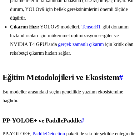
parametrelerin iki katından fazlasına (52.2M) ihtiyaç duyar. Bu
durum, YOLOv9 için bellek gereksinimlerini önemli ölçüde
düşürür.
Çıkarım Hızı:
YOLOv9 modelleri,
TensorRT
gibi donanım
hızlandırıcıları için mükemmel optimizasyon sergiler ve
NVIDIA T4 GPU'larda
gerçek zamanlı çıkarım
için kritik olan
rekabetçi çıkarım hızları sağlar.
Eğitim Metodolojileri ve Ekosistem
#
Bu modeller arasındaki seçim genellikle yazılım ekosistemine
bağlıdır.
PP-YOLOE+ ve PaddlePaddle
#
PP-YOLOE+,
PaddleDetection
paketi ile sıkı bir şekilde entegredir.