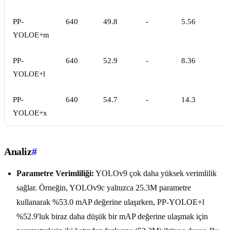
PP-
640
49.8
-
5.56
YOLOE+m
PP-
640
52.9
-
8.36
YOLOE+l
PP-
640
54.7
-
14.3
YOLOE+x
Analiz
#
Parametre Verimliliği:
YOLOv9 çok daha yüksek verimlilik
sağlar. Örneğin, YOLOv9c yalnızca 25.3M parametre
kullanarak %53.0 mAP değerine ulaşırken, PP-YOLOE+l
%52.9'luk biraz daha düşük bir mAP değerine ulaşmak için