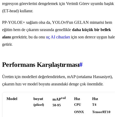
regresyon görevlerini dengelemek için Verimli Görev uyumlu başlık
(ET-head) kullanır.
PP-YOLOE+ sağlam olsa da, YOLOv9'un GELAN mimarisi hem
eğitim hem de çıkarım sırasında genellikle
daha küçük bir bellek
alanı
gerektirir, bu da onu
uç AI cihazları
için son derece uygun hale
getirir.
Performans Karşılaştırması
#
Üretim için modelleri değerlendirirken, mAP (ortalama Hassasiyet),
çıkarım hızı ve model boyutu arasındaki denge çok önemlidir.
val
Model
boyut
Hız
Hız
mAP
(piksel)
CPU
T4
50-95
ONNX
TensorRT10