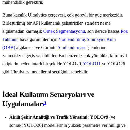
mühendislik gerektirir.
Buna karşılık Ultralytics çerçevesi, çok görevli bir güç merkezidir.
Birleştirilmiş bir API kullanarak geliştiriciler, standart nesne
algılamadan karmaşık
Örnek Segmentasyonu
, son derece hassas
Poz
Tahmini
, hava görüntüleri için
Yönlendirilmiş Sınırlayıcı Kutu
(OBB)
algılaması ve Görüntü
Sınıflandırması
işlemlerine
zahmetsizce geçiş yapabilirler. Bu benzersiz çok yönlülük, kurumsal
ekiplerin neden tutarlı bir şekilde YOLOv9,
YOLO11
ve YOLO26
gibi Ultralytics modellerini seçtiğinin sebebidir.
İdeal Kullanım Senaryoları ve
Uygulamalar
#
Akıllı Şehir Analitiği ve Trafik Yönetimi:
YOLOv9
(ve
sonraki YOLO26) modellerinin yüksek parametre verimliliği ve