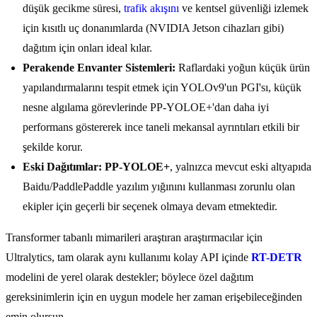
düşük gecikme süresi,
trafik akışını
ve kentsel güvenliği izlemek
için kısıtlı uç donanımlarda (NVIDIA Jetson cihazları gibi)
dağıtım için onları ideal kılar.
Perakende Envanter Sistemleri:
Raflardaki yoğun küçük ürün
yapılandırmalarını tespit etmek için YOLOv9'un PGI'sı, küçük
nesne algılama görevlerinde PP-YOLOE+'dan daha iyi
performans göstererek ince taneli mekansal ayrıntıları etkili bir
şekilde korur.
Eski Dağıtımlar:
PP-YOLOE+
, yalnızca mevcut eski altyapıda
Baidu/PaddlePaddle yazılım yığınını kullanması zorunlu olan
ekipler için geçerli bir seçenek olmaya devam etmektedir.
Transformer tabanlı mimarileri araştıran araştırmacılar için
Ultralytics, tam olarak aynı kullanımı kolay API içinde
RT-DETR
modelini de yerel olarak destekler; böylece özel dağıtım
gereksinimlerin için en uygun modele her zaman erişebileceğinden
emin olursun.