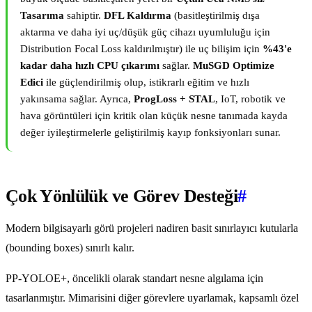
Tasarıma
sahiptir.
DFL Kaldırma
(basitleştirilmiş dışa
aktarma ve daha iyi uç/düşük güç cihazı uyumluluğu için
Distribution Focal Loss kaldırılmıştır) ile uç bilişim için
%43'e
kadar daha hızlı CPU çıkarımı
sağlar.
MuSGD Optimize
Edici
ile güçlendirilmiş olup, istikrarlı eğitim ve hızlı
yakınsama sağlar. Ayrıca,
ProgLoss + STAL
, IoT, robotik ve
hava görüntüleri için kritik olan küçük nesne tanımada kayda
değer iyileştirmelerle geliştirilmiş kayıp fonksiyonları sunar.
Çok Yönlülük ve Görev Desteği
#
Modern bilgisayarlı görü projeleri nadiren basit sınırlayıcı kutularla
(bounding boxes) sınırlı kalır.
PP-YOLOE+, öncelikli olarak standart nesne algılama için
tasarlanmıştır. Mimarisini diğer görevlere uyarlamak, kapsamlı özel