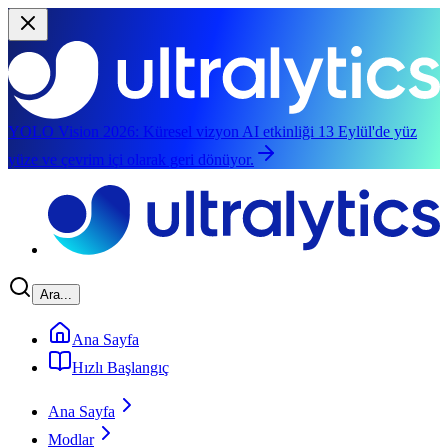
YOLO Vision 2026:
Küresel vizyon AI etkinliği 13 Eylül'de yüz
yüze ve çevrim içi olarak geri dönüyor.
Ana içeriğe geç
Ara...
Ana Sayfa
Hızlı Başlangıç
Ana Sayfa
Modlar