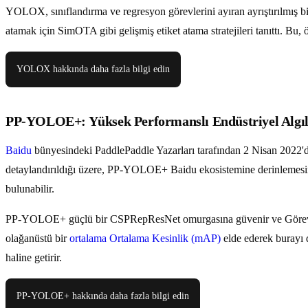
YOLOX, sınıflandırma ve regresyon görevlerini ayıran ayrıştırılmış bir
atamak için SimOTA gibi gelişmiş etiket atama stratejileri tanıttı. Bu,
YOLOX hakkında daha fazla bilgi edin
PP-YOLOE+: Yüksek Performanslı Endüstriyel Algı
Baidu
bünyesindeki PaddlePaddle Yazarları tarafından 2 Nisan 2022'
detaylandırıldığı üzere, PP-YOLOE+ Baidu ekosistemine derinlemesine
bulunabilir.
PP-YOLOE+ güçlü bir CSPRepResNet omurgasına güvenir ve Görev Hi
olağanüstü bir
ortalama Ortalama Kesinlik (mAP)
elde ederek burayı 
haline getirir.
PP-YOLOE+ hakkında daha fazla bilgi edin