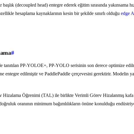
 başlık (decoupled head) entegre ederek eğitim sırasında yakınsama hızın
 özellikle hesaplama kaynaklarının kesin bir şekilde sınırlı olduğu
edge A
lama
#
de tanıtılan PP-YOLOE+, PP-YOLO serisinin son derece optimize edilmi
 entegre edilmiştir ve PaddlePaddle çerçevesini gerektirir. Modelin y
zalama Öğrenimi (TAL) ile birlikte Verimli Görev Hizalanmış kafa 
doğruluk oranının minimum bağımlılıkların önüne konulduğu endüstriyel k