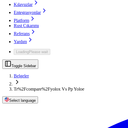
Kılavuzlar
Entegrasyonlar
Platform
Rust Çıkarımı
Referans
Yardım
Loading
Please wait
Toggle Sidebar
Belgeler
Tr%2Fcompare%2Fyolox Vs Pp Yoloe
Select language