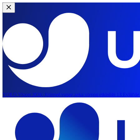
YOLO Vision 2026:
Küresel yapay zeka vizyon etkinliği 13 Eylül'de
Ana içeriğe atla