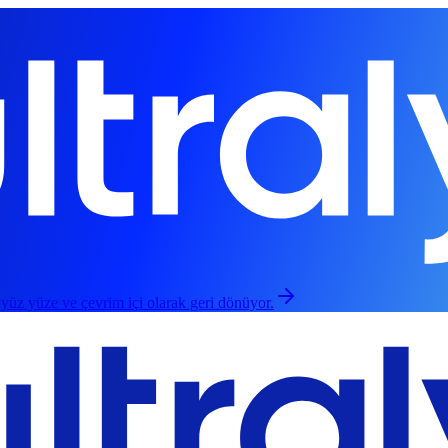
 yüz yüze ve çevrim içi olarak geri dönüyor.