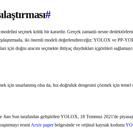
aştırması
#
i modelini seçmek kritik bir karardır. Gerçek zamanlı nesne dedektörlerin
arşılaştırmada, iki önemli modeli değerlendireceğiz: YOLOX ve PP-YOL
amları için doğru aracını seçmekte ihtiyaç duydukları içgörüleri sağlamay
k için tasarlanmış olsa da, hız-doğruluk dengesini çözmek için temel o
 Jian Sun tarafından geliştirilen YOLOX, 18 Temmuz 2021'de piyasay
araştırmayı resmi
Arxiv paper
belgesinde ve orijinal kaynak kodunu
YOL