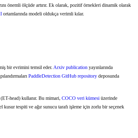
ı önemli ölçüde artırır. Ek olarak, pozitif örnekleri dinamik olarak
I
ortamlarında modeli oldukça verimli kılar.
ş bir evrimini temsil eder.
Arxiv publication
yayınlarında
apılandırmaları
PaddleDetection GitHub repository
deposunda
(ET-head) kullanır. Bu mimari,
COCO veri kümesi
üzerinde
usur tespiti ve ağır sunucu tarafı işleme için zorlu bir seçenek