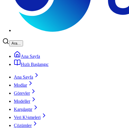
Ara...
Ana Sayfa
Hızlı Başlangıç
Ana Sayfa
Modlar
Görevler
Modeller
Karşılaştır
Veri K¼meleri
Çözümler