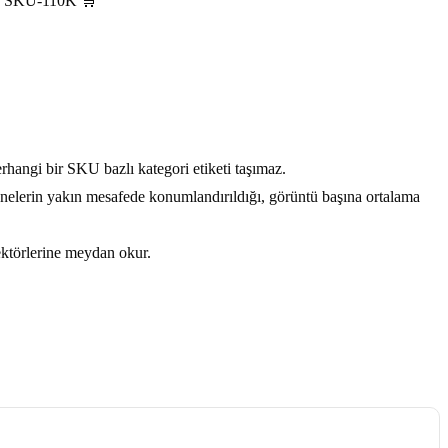
f | SKU-110K 🛒
rhangi bir SKU bazlı kategori etiketi taşımaz.
esnelerin yakın mesafede konumlandırıldığı, görüntü başına ortalama
ektörlerine meydan okur.