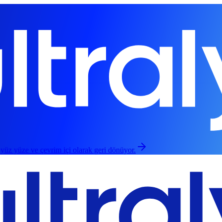
 yüz yüze ve çevrim içi olarak geri dönüyor.