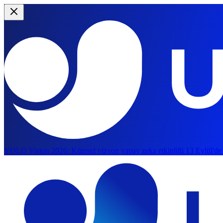
YOLO Vision 2026:
Küresel vizyon yapay zeka etkinliği 13 Eylül'de
Ana içeriğe geç