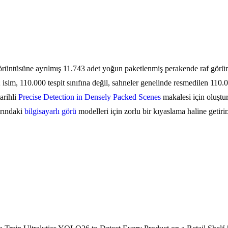
üntüsüne ayrılmış 11.743 adet yoğun paketlenmiş perakende raf görünt
ştir; isim, 110.000 tespit sınıfına değil, sahneler genelinde resmedilen 11
arihli
Precise Detection in Densely Packed Scenes
makalesi için oluştur
arındaki
bilgisayarlı görü
modelleri için zorlu bir kıyaslama haline getirir