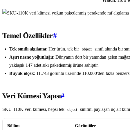
Watch:
How to
Temel Özellikler
#
Tek sınıflı algılama
: Her ürün, tek bir
sınıfı altında bir sın
object
Aşırı nesne yoğunluğu
: Dünyanın dört bir yanından gelen mağaza 
yaklaşık 147 adet sıkı paketlenmiş ürüne sahiptir.
Büyük ölçek
: 11.743 görüntü üzerinde 110.000'den fazla benzers
Veri Kümesi Yapısı
#
SKU-110K veri kümesi, hepsi tek
sınıfını paylaşan üç alt küm
object
Bölüm
Görüntüler