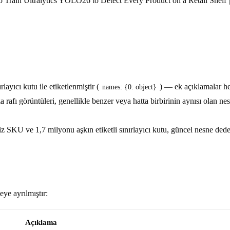
 Train Ultralytics YOLO26 to Detect Every Product on a Retail Shel
ırlayıcı kutu ile etiketlenmiştir (
) — ek açıklamalar he
names: {0: object}
rafı görüntüleri, genellikle benzer veya hatta birbirinin aynısı olan n
iz SKU ve 1,7 milyonu aşkın etiketli sınırlayıcı kutu, güncel nesne ded
eye ayrılmıştır:
Açıklama