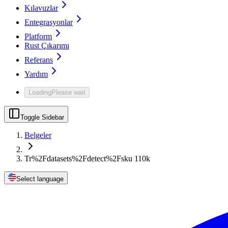
Kılavuzlar
Entegrasyonlar
Platform
Rust Çıkarımı
Referans
Yardım
Loading
Please wait
Toggle Sidebar
Belgeler
Tr%2Fdatasets%2Fdetect%2Fsku 110k
Select language