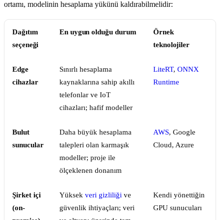
ortamı, modelinin hesaplama yükünü kaldırabilmelidir:
Dağıtım
En uygun olduğu durum
Örnek
seçeneği
teknolojiler
Edge
Sınırlı hesaplama
LiteRT
,
ONNX
cihazlar
kaynaklarına sahip akıllı
Runtime
telefonlar ve IoT
cihazları; hafif modeller
Bulut
Daha büyük hesaplama
AWS
, Google
sunucular
talepleri olan karmaşık
Cloud, Azure
modeller; proje ile
ölçeklenen donanım
Şirket içi
Yüksek
veri gizliliği
ve
Kendi yönettiğin
(on-
güvenlik ihtiyaçları; veri
GPU sunucuları