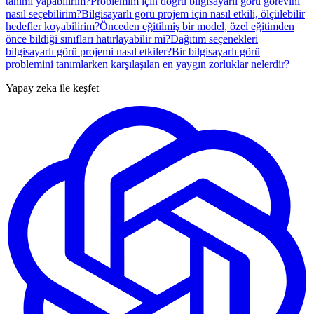
tanımı yapabilirim?
Problemim için doğru bilgisayarlı görü görevini
nasıl seçebilirim?
Bilgisayarlı görü projem için nasıl etkili, ölçülebilir
hedefler koyabilirim?
Önceden eğitilmiş bir model, özel eğitimden
önce bildiği sınıfları hatırlayabilir mi?
Dağıtım seçenekleri
bilgisayarlı görü projemi nasıl etkiler?
Bir bilgisayarlı görü
problemini tanımlarken karşılaşılan en yaygın zorluklar nelerdir?
Yapay zeka ile keşfet