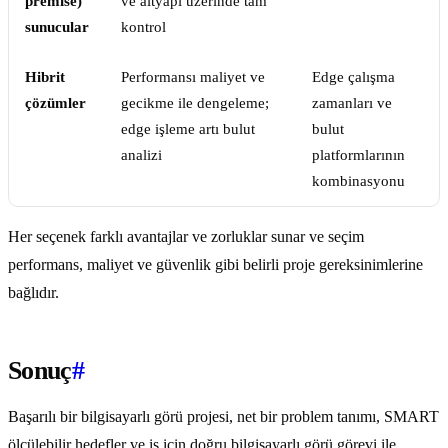
premise)
ve altyapı üzerinde tam
sunucular
kontrol
Hibrit
Performansı maliyet ve
Edge çalışma
çözümler
gecikme ile dengeleme;
zamanları ve
edge işleme artı bulut
bulut
analizi
platformlarının
kombinasyonu
Her seçenek farklı avantajlar ve zorluklar sunar ve seçim
performans, maliyet ve güvenlik gibi belirli proje gereksinimlerine
bağlıdır.
Sonuç
#
Başarılı bir bilgisayarlı görü projesi, net bir problem tanımı, SMART
ölçülebilir hedefler ve iş için doğru bilgisayarlı görü görevi ile