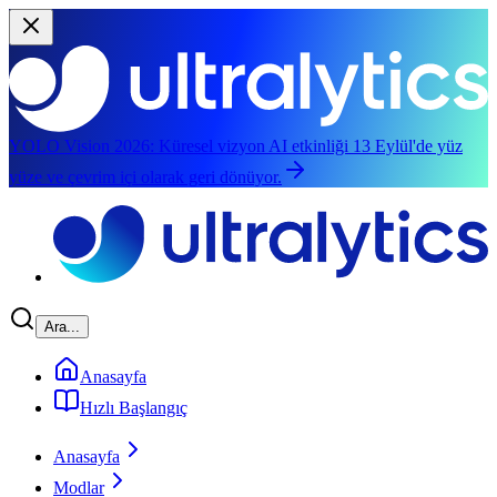
YOLO Vision 2026:
Küresel vizyon AI etkinliği 13 Eylül'de yüz
yüze ve çevrim içi olarak geri dönüyor.
Ana içeriğe atla
Ara...
Anasayfa
Hızlı Başlangıç
Anasayfa
Modlar