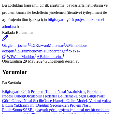
Bu zorlukları kapsamlı bir ilk araştırma, paydaşlarla net iletişim ve
problem tanımı ile hedeflerin yinelemeli (iterative) iyileştirmesi ile
aş. Projenin tüm iş akışı için
bilgisayarlı görü projesindeki temel
adımlara
bak.
Katkıda Bulunanlar
13
3
GL
glenn-jocher
RI
RizwanMunawar
AM
ambitious-
1
1
1
octopus
RA
raimbekovm
PD
pderrenger
Y-
Y-T-
1
1
1
G
WI
WillieMaddox
AB
abirami-vina
Oluşturulma
29 May 2024
Güncellendi
geçen ay
Yorumlar
Bu Sayfada
Bilgisayarlı Görü Problem Tanımı Nasıl Yazılır
Bir İş Problemi
İfadesi Örneği
Ölçülebilir Hedefler Belirlemek
Doğru Bilgisayarlı
Görü Görevi Nasıl Seçilir
Önce Hangisi Gelir: Model, Veri mi yoksa
Eğitim Yaklaşımı mı?
Dağıtım Seçenekleri Projeni Nasıl
Etkiler
Sonuç
SSS
Bilgisayarlı görü projem için nasıl net bir problem