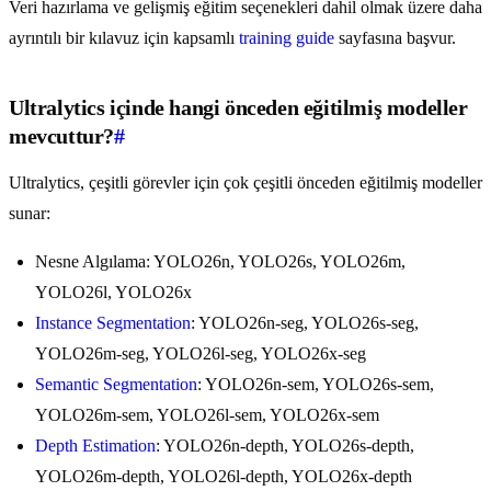
Veri hazırlama ve gelişmiş eğitim seçenekleri dahil olmak üzere daha
ayrıntılı bir kılavuz için kapsamlı
training guide
sayfasına başvur.
Ultralytics içinde hangi önceden eğitilmiş modeller
mevcuttur?
#
Ultralytics, çeşitli görevler için çok çeşitli önceden eğitilmiş modeller
sunar:
Nesne Algılama: YOLO26n, YOLO26s, YOLO26m,
YOLO26l, YOLO26x
Instance Segmentation
: YOLO26n-seg, YOLO26s-seg,
YOLO26m-seg, YOLO26l-seg, YOLO26x-seg
Semantic Segmentation
: YOLO26n-sem, YOLO26s-sem,
YOLO26m-sem, YOLO26l-sem, YOLO26x-sem
Depth Estimation
: YOLO26n-depth, YOLO26s-depth,
YOLO26m-depth, YOLO26l-depth, YOLO26x-depth