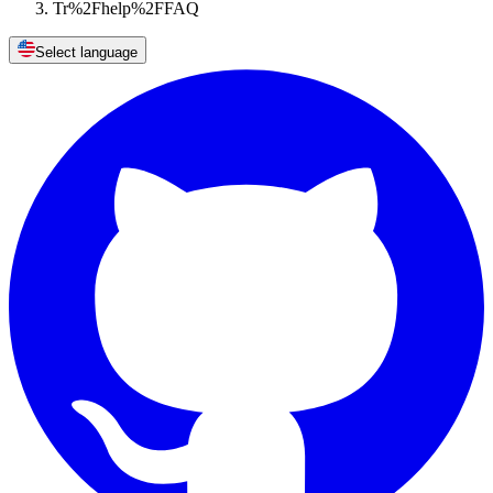
Tr%2Fhelp%2FFAQ
Select language