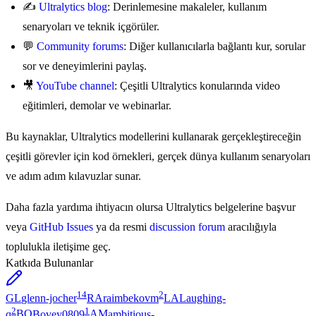
✍️
Ultralytics blog
: Derinlemesine makaleler, kullanım
senaryoları ve teknik içgörüler.
💬
Community forums
: Diğer kullanıcılarla bağlantı kur, sorular
sor ve deneyimlerini paylaş.
🎥
YouTube channel
: Çeşitli Ultralytics konularında video
eğitimleri, demolar ve webinarlar.
Bu kaynaklar, Ultralytics modellerini kullanarak gerçekleştireceğin
çeşitli görevler için kod örnekleri, gerçek dünya kullanım senaryoları
ve adım adım kılavuzlar sunar.
Daha fazla yardıma ihtiyacın olursa Ultralytics belgelerine başvur
veya
GitHub Issues
ya da resmi
discussion forum
aracılığıyla
toplulukla iletişime geç.
Katkıda Bulunanlar
14
2
GL
glenn-jocher
RA
raimbekovm
LA
Laughing-
2
1
q
BO
Bovey0809
AM
ambitious-