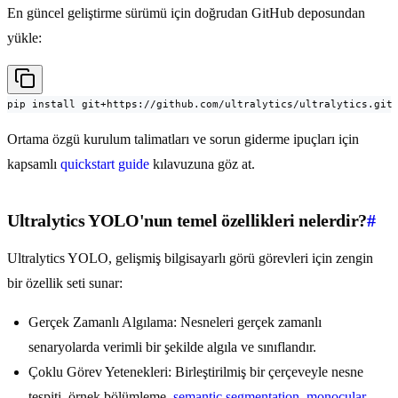
En güncel geliştirme sürümü için doğrudan GitHub deposundan
yükle:
pip install git+https://github.com/ultralytics/ultralytics.git
Ortama özgü kurulum talimatları ve sorun giderme ipuçları için
kapsamlı
quickstart guide
kılavuzuna göz at.
Ultralytics YOLO'nun temel özellikleri nelerdir?
#
Ultralytics YOLO, gelişmiş bilgisayarlı görü görevleri için zengin
bir özellik seti sunar:
Gerçek Zamanlı Algılama: Nesneleri gerçek zamanlı
senaryolarda verimli bir şekilde algıla ve sınıflandır.
Çoklu Görev Yetenekleri: Birleştirilmiş bir çerçeveyle nesne
tespiti, örnek bölümleme,
semantic segmentation
,
monocular