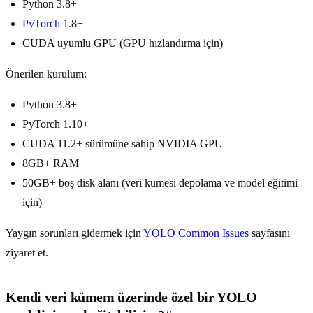
Python 3.8+
PyTorch
1.8+
CUDA uyumlu GPU (GPU hızlandırma için)
Önerilen kurulum:
Python 3.8+
PyTorch 1.10+
CUDA 11.2+ sürümüne sahip NVIDIA GPU
8GB+ RAM
50GB+ boş disk alanı (veri kümesi depolama ve model eğitimi
için)
Yaygın sorunları gidermek için
YOLO Common Issues
sayfasını
ziyaret et.
Kendi veri kümem üzerinde özel bir YOLO