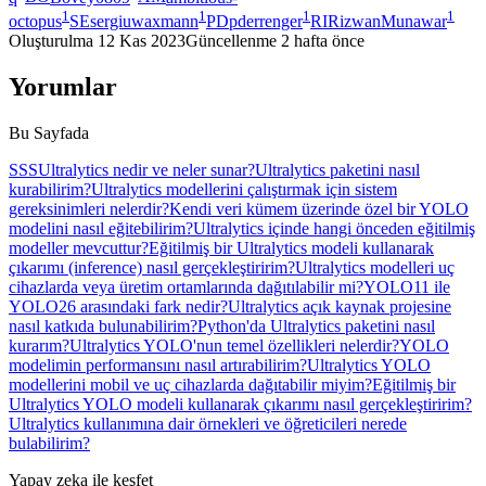
1
1
1
1
octopus
SE
sergiuwaxmann
PD
pderrenger
RI
RizwanMunawar
Oluşturulma
12 Kas 2023
Güncellenme
2 hafta önce
Yorumlar
Bu Sayfada
SSS
Ultralytics nedir ve neler sunar?
Ultralytics paketini nasıl
kurabilirim?
Ultralytics modellerini çalıştırmak için sistem
gereksinimleri nelerdir?
Kendi veri kümem üzerinde özel bir YOLO
modelini nasıl eğitebilirim?
Ultralytics içinde hangi önceden eğitilmiş
modeller mevcuttur?
Eğitilmiş bir Ultralytics modeli kullanarak
çıkarımı (inference) nasıl gerçekleştiririm?
Ultralytics modelleri uç
cihazlarda veya üretim ortamlarında dağıtılabilir mi?
YOLO11 ile
YOLO26 arasındaki fark nedir?
Ultralytics açık kaynak projesine
nasıl katkıda bulunabilirim?
Python'da Ultralytics paketini nasıl
kurarım?
Ultralytics YOLO'nun temel özellikleri nelerdir?
YOLO
modelimin performansını nasıl artırabilirim?
Ultralytics YOLO
modellerini mobil ve uç cihazlarda dağıtabilir miyim?
Eğitilmiş bir
Ultralytics YOLO modeli kullanarak çıkarımı nasıl gerçekleştiririm?
Ultralytics kullanımına dair örnekleri ve öğreticileri nerede
bulabilirim?
Yapay zeka ile keşfet