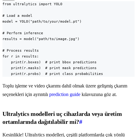
from ultralytics import YOLO

# Load a model

model = YOLO("path/to/your/model.pt")

# Perform inference

results = model("path/to/image.jpg")

# Process results

for r in results:

    print(r.boxes)  # print bbox predictions

    print(r.masks)  # print mask predictions

    print(r.probs)  # print class probabilities
Toplu işleme ve video çkarımı dahil olmak üzere gelişmiş çkarım
seçenekleri için ayrıntılı
prediction guide
kılavuzuna göz at.
Ultralytics modelleri uç cihazlarda veya üretim
ortamlarında dağıtılabilir mi?
#
Kesinlikle! Ultralytics modelleri, çeşitli platformlarda çok yönlü