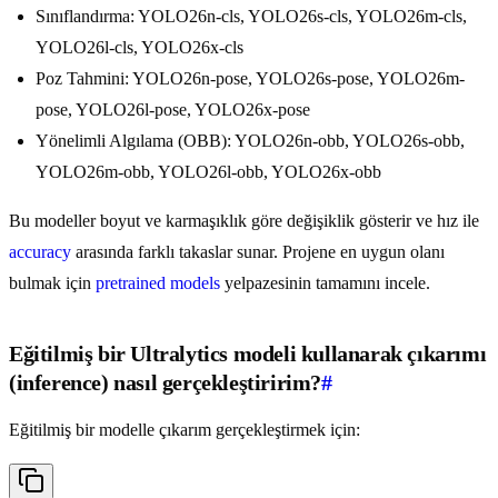
Sınıflandırma: YOLO26n-cls, YOLO26s-cls, YOLO26m-cls,
YOLO26l-cls, YOLO26x-cls
Poz Tahmini: YOLO26n-pose, YOLO26s-pose, YOLO26m-
pose, YOLO26l-pose, YOLO26x-pose
Yönelimli Algılama (OBB): YOLO26n-obb, YOLO26s-obb,
YOLO26m-obb, YOLO26l-obb, YOLO26x-obb
Bu modeller boyut ve karmaşıklık göre değişiklik gösterir ve hız ile
accuracy
arasında farklı takaslar sunar. Projene en uygun olanı
bulmak için
pretrained models
yelpazesinin tamamını incele.
Eğitilmiş bir Ultralytics modeli kullanarak çıkarımı
(inference) nasıl gerçekleştiririm?
#
Eğitilmiş bir modelle çıkarım gerçekleştirmek için: