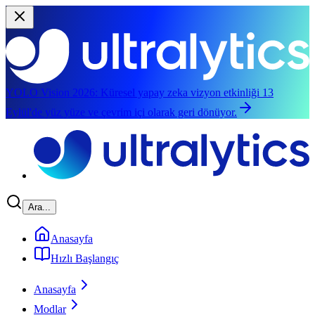
YOLO Vision 2026:
Küresel yapay zeka vizyon etkinliği 13
Eylül'de yüz yüze ve çevrim içi olarak geri dönüyor.
Ana içeriğe geç
Ara...
Anasayfa
Hızlı Başlangıç
Anasayfa
Modlar