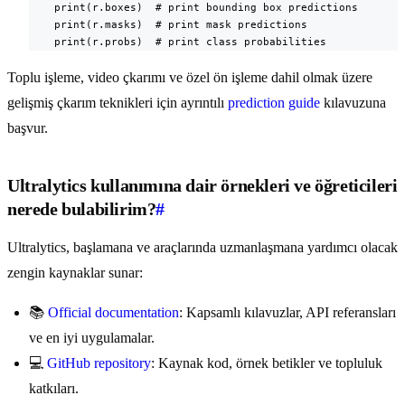
    print(r.boxes)  # print bounding box predictions

    print(r.masks)  # print mask predictions

    print(r.probs)  # print class probabilities
Toplu işleme, video çkarımı ve özel ön işleme dahil olmak üzere
gelişmiş çkarım teknikleri için ayrıntılı
prediction guide
kılavuzuna
başvur.
Ultralytics kullanımına dair örnekleri ve öğreticileri
nerede bulabilirim?
#
Ultralytics, başlamana ve araçlarında uzmanlaşmana yardımcı olacak
zengin kaynaklar sunar:
📚
Official documentation
: Kapsamlı kılavuzlar, API referansları
ve en iyi uygulamalar.
💻
GitHub repository
: Kaynak kod, örnek betikler ve topluluk
katkıları.