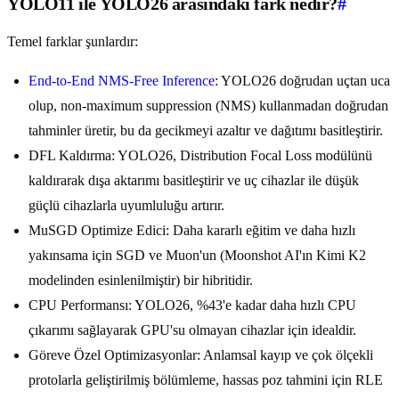
YOLO11 ile YOLO26 arasındaki fark nedir?
#
Temel farklar şunlardır:
End-to-End NMS-Free Inference
: YOLO26 doğrudan uçtan uca
olup, non-maximum suppression (NMS) kullanmadan doğrudan
tahminler üretir, bu da gecikmeyi azaltır ve dağıtımı basitleştirir.
DFL Kaldırma: YOLO26, Distribution Focal Loss modülünü
kaldırarak dışa aktarımı basitleştirir ve uç cihazlar ile düşük
güçlü cihazlarla uyumluluğu artırır.
MuSGD Optimize Edici: Daha kararlı eğitim ve daha hızlı
yakınsama için SGD ve Muon'un (Moonshot AI'ın Kimi K2
modelinden esinlenilmiştir) bir hibritidir.
CPU Performansı: YOLO26, %43'e kadar daha hızlı CPU
çıkarımı sağlayarak GPU'su olmayan cihazlar için idealdir.
Göreve Özel Optimizasyonlar: Anlamsal kayıp ve çok ölçekli
protolarla geliştirilmiş bölümleme, hassas poz tahmini için RLE