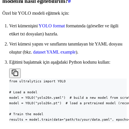
modelini nasıl eğitebilirim?
#
Özel bir YOLO modeli eğitmek için:
Veri kümenişini
YOLO format
formatında (görseller ve ilgili
etiket txt dosyaları) hazırla.
Veri kümesi yapını ve sınıflarını tanımlayan bir YAML dosyası
oluştur (bkz.
dataset YAML example
).
Eğitimi başlatmak için aşağıdaki Python kodunu kullan:
from ultralytics import YOLO

# Load a model

model = YOLO("yolo26n.yaml")  # build a new model from scrat
model = YOLO("yolo26n.pt")  # load a pretrained model (recom
# Train the model

results = model.train(data="path/to/your/data.yaml", epochs