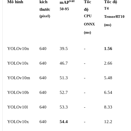
val
Mô hình
kích
Tốc
Tốc độ
mAP
T4
thước
50-95
độ
(pixel)
CPU
TensorRT10
ONNX
(ms)
(ms)
YOLOv10n
640
39.5
-
1.56
YOLOv10s
640
46.7
-
2.66
YOLOv10m
640
51.3
-
5.48
YOLOv10b
640
52.7
-
6.54
YOLOv10l
640
53.3
-
8.33
YOLOv10x
640
54.4
-
12.2