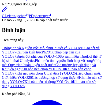
Những người đóng góp
14
1
GL
glenn-jocher
PD
pderrenger
Đã tạo
27 thg 1, 2025
Đã cập nhật
tuần trước
Bình luận
Trên trang này
Thông tin và Nguồn gốc Mô hình
Chi tiết về YOLOv10
Chi tiết về
YOLOv7
Cải tiến kiến trúc
Phương pháp tiếp cận của
YOLOv7
Bước đột phá của YOLOv10
So sánh hiệu năng
Lợi thế từ
hệ sinh thái Ultralytics
Phát triển tinh gọn
Sự linh hoạt vô song
Ví dụ
mã: Quy trình huấn luyện nhất quán
Các trường hợp sử dụng và
Khuyến nghị
Khi nào nên chọn YOLOv10
Khi nào nên chọn
YOLOv7
Khi nào nên chọn Ultralytics (YOLO26)
Tiêu chuẩn mới:
Giới thiệu YOLO26
Các trường hợp sử dụng thực tế
Khi nào nên sử
dụng YOLOv7
Khi nào nên sử dụng YOLOv10
Khi nào nên sử
dụng YOLO26
Khám phá bằng AI