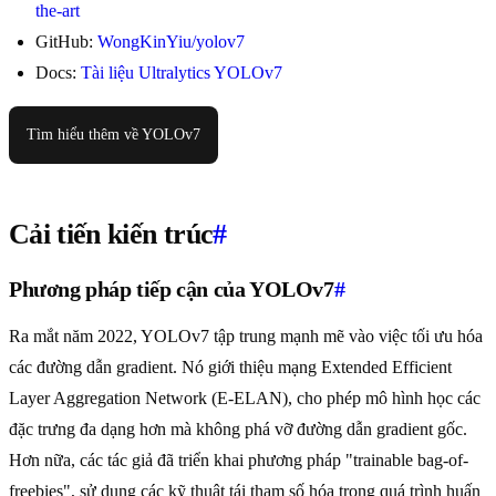
the-art
GitHub:
WongKinYiu/yolov7
Docs:
Tài liệu Ultralytics YOLOv7
Tìm hiểu thêm về YOLOv7
Cải tiến kiến trúc
#
Phương pháp tiếp cận của YOLOv7
#
Ra mắt năm 2022, YOLOv7 tập trung mạnh mẽ vào việc tối ưu hóa
các đường dẫn gradient. Nó giới thiệu mạng Extended Efficient
Layer Aggregation Network (E-ELAN), cho phép mô hình học các
đặc trưng đa dạng hơn mà không phá vỡ đường dẫn gradient gốc.
Hơn nữa, các tác giả đã triển khai phương pháp "trainable bag-of-
freebies", sử dụng các kỹ thuật tái tham số hóa trong quá trình huấn