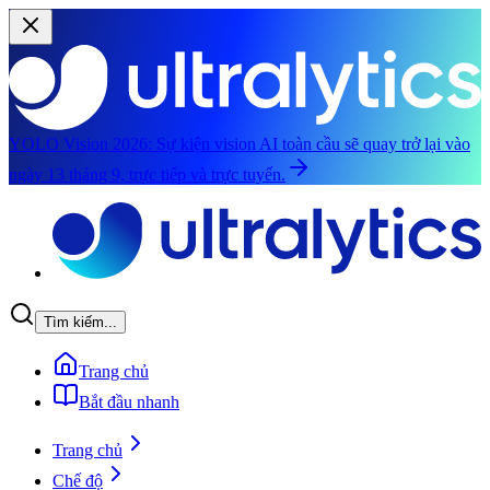
YOLO Vision 2026:
Sự kiện vision AI toàn cầu sẽ quay trở lại vào
ngày 13 tháng 9, trực tiếp và trực tuyến.
Chuyển đến nội dung chính
Tìm kiếm...
Trang chủ
Bắt đầu nhanh
Trang chủ
Chế độ