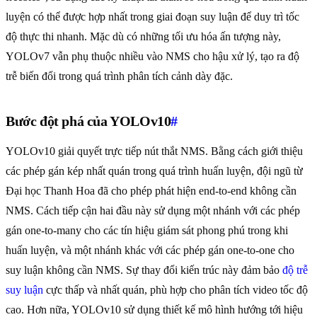
luyện có thể được hợp nhất trong giai đoạn suy luận để duy trì tốc
độ thực thi nhanh. Mặc dù có những tối ưu hóa ấn tượng này,
YOLOv7 vẫn phụ thuộc nhiều vào NMS cho hậu xử lý, tạo ra độ
trễ biến đổi trong quá trình phân tích cảnh dày đặc.
Bước đột phá của YOLOv10
#
YOLOv10 giải quyết trực tiếp nút thắt NMS. Bằng cách giới thiệu
các phép gán kép nhất quán trong quá trình huấn luyện, đội ngũ từ
Đại học Thanh Hoa đã cho phép phát hiện end-to-end không cần
NMS. Cách tiếp cận hai đầu này sử dụng một nhánh với các phép
gán one-to-many cho các tín hiệu giám sát phong phú trong khi
huấn luyện, và một nhánh khác với các phép gán one-to-one cho
suy luận không cần NMS. Sự thay đổi kiến trúc này đảm bảo
độ trễ
suy luận
cực thấp và nhất quán, phù hợp cho phân tích video tốc độ
cao. Hơn nữa, YOLOv10 sử dụng thiết kế mô hình hướng tới hiệu