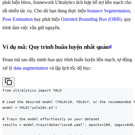
phát hiện bbox, framework Ultralytics tích hợp hỗ trợ liền mạch cho
rất nhiều tác vụ. Cho dù bạn đang thực hiện
Instance Segmentation
,
Pose Estimation
hay phát hiện
Oriented Bounding Box (OBB)
, quy
trình làm việc vẫn giữ nguyên.
Ví dụ mã: Quy trình huấn luyện nhất quán
#
Đoạn mã sau đây minh họa quy trình huấn luyện liền mạch, tự động
xử lý
data augmentation
và lập lịch tốc độ học:
from ultralytics import YOLO

# Load the desired model (YOLOv10, YOLOv7, or the recommended Y
model = YOLO("yolo26n.pt")

# Train the model effortlessly on your dataset

results = model.train(data="coco8.yaml", epochs=100, imgsz=640,