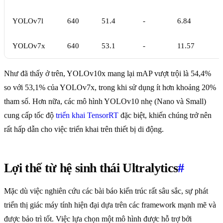
YOLOv7l
640
51.4
-
6.84
YOLOv7x
640
53.1
-
11.57
Như đã thấy ở trên, YOLOv10x mang lại mAP vượt trội là 54,4%
so với 53,1% của YOLOv7x, trong khi sử dụng ít hơn khoảng 20%
tham số. Hơn nữa, các mô hình YOLOv10 nhẹ (Nano và Small)
cung cấp tốc độ
triển khai TensorRT
đặc biệt, khiến chúng trở nên
rất hấp dẫn cho việc triển khai trên thiết bị di động.
Lợi thế từ hệ sinh thái Ultralytics
#
Mặc dù việc nghiên cứu các bài báo kiến trúc rất sâu sắc, sự phát
triển thị giác máy tính hiện đại dựa trên các framework mạnh mẽ và
được bảo trì tốt. Việc lựa chọn một mô hình được hỗ trợ bởi