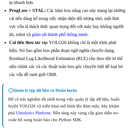
tụ nhanh hơn.
ProgLoss + STAL:
Các hàm loss nâng cao này mang lại những
cải tiến đáng kể trong việc nhận diện đối tượng nhỏ, một lĩnh
vực vốn là thách thức quan trọng đối với máy bay không người
lái, robot và
giám sát thành phố thông minh
.
Cải tiến theo tác vụ:
YOLO26 không chỉ là một trình phát
hiện. Nó bao gồm loss phân đoạn ngữ nghĩa chuyên dụng,
Residual Log-Likelihood Estimation (RLE) cho theo dõi tư thế
siêu chính xác và các thuật toán loss góc chuyên biệt để loại bỏ
các vấn đề ranh giới OBB.
Quản lý tập dữ liệu và Huấn luyện
Để có trải nghiệm tốt nhất trong việc quản lý tập dữ liệu, huấn
luyện YOLO26 và triển khai mô hình lên đám mây, hãy khám
phá
Ultralytics Platform
. Nền tảng này cung cấp giao diện no-
code bổ sung hoàn hảo cho Python SDK.