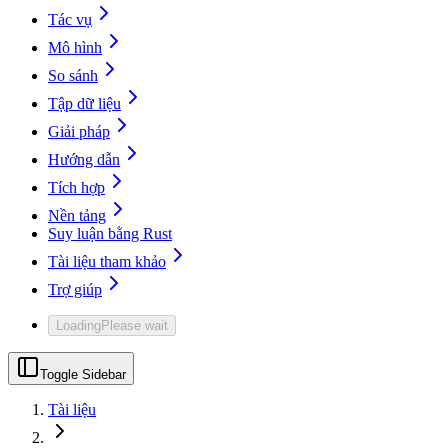
Tác vụ
Mô hình
So sánh
Tập dữ liệu
Giải pháp
Hướng dẫn
Tích hợp
Nền tảng
Suy luận bằng Rust
Tài liệu tham khảo
Trợ giúp
Loading
Please wait
Toggle Sidebar
Tài liệu