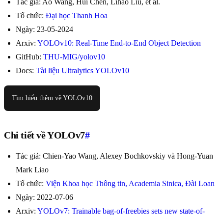
Tác giả: Ao Wang, Hui Chen, Lihao Liu, et al.
Tổ chức:
Đại học Thanh Hoa
Ngày: 23-05-2024
Arxiv:
YOLOv10: Real-Time End-to-End Object Detection
GitHub:
THU-MIG/yolov10
Docs:
Tài liệu Ultralytics YOLOv10
Tìm hiểu thêm về YOLOv10
Chi tiết về YOLOv7
#
Tác giả: Chien-Yao Wang, Alexey Bochkovskiy và Hong-Yuan
Mark Liao
Tổ chức:
Viện Khoa học Thông tin, Academia Sinica, Đài Loan
Ngày: 2022-07-06
Arxiv:
YOLOv7: Trainable bag-of-freebies sets new state-of-