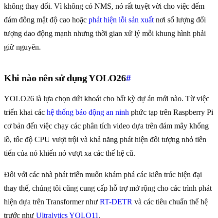
không thay đổi. Vì không có NMS, nó rất tuyệt vời cho việc đếm
đám đông mật độ cao hoặc
phát hiện lỗi sản xuất
nơi số lượng đối
tượng dao động mạnh nhưng thời gian xử lý mỗi khung hình phải
giữ nguyên.
Khi nào nên sử dụng YOLO26
#
YOLO26 là lựa chọn dứt khoát cho bất kỳ dự án mới nào. Từ việc
triển khai các
hệ thống báo động an ninh
phức tạp trên Raspberry Pi
cơ bản đến việc chạy các phân tích video dựa trên đám mây khổng
lồ, tốc độ CPU vượt trội và khả năng phát hiện đối tượng nhỏ tiên
tiến của nó khiến nó vượt xa các thế hệ cũ.
Đối với các nhà phát triển muốn khám phá các kiến trúc hiện đại
thay thế, chúng tôi cũng cung cấp hỗ trợ mở rộng cho các trình phát
hiện dựa trên Transformer như
RT-DETR
và các tiêu chuẩn thế hệ
trước như
Ultralytics YOLO11
.