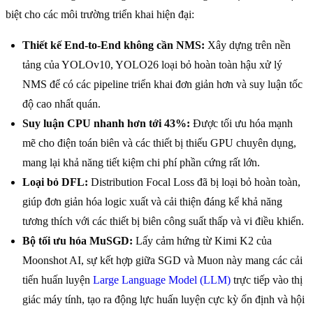
biệt cho các môi trường triển khai hiện đại:
Thiết kế End-to-End không cần NMS:
Xây dựng trên nền
tảng của YOLOv10, YOLO26 loại bỏ hoàn toàn hậu xử lý
NMS để có các pipeline triển khai đơn giản hơn và suy luận tốc
độ cao nhất quán.
Suy luận CPU nhanh hơn tới 43%:
Được tối ưu hóa mạnh
mẽ cho điện toán biên và các thiết bị thiếu GPU chuyên dụng,
mang lại khả năng tiết kiệm chi phí phần cứng rất lớn.
Loại bỏ DFL:
Distribution Focal Loss đã bị loại bỏ hoàn toàn,
giúp đơn giản hóa logic xuất và cải thiện đáng kể khả năng
tương thích với các thiết bị biên công suất thấp và vi điều khiển.
Bộ tối ưu hóa MuSGD:
Lấy cảm hứng từ Kimi K2 của
Moonshot AI, sự kết hợp giữa SGD và Muon này mang các cải
tiến huấn luyện
Large Language Model (LLM)
trực tiếp vào thị
giác máy tính, tạo ra động lực huấn luyện cực kỳ ổn định và hội