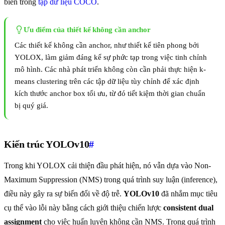
biến trong
tập dữ liệu COCO
.
Ưu điểm của thiết kế không cần anchor
Các thiết kế không cần anchor, như thiết kế tiên phong bởi
YOLOX, làm giảm đáng kể sự phức tạp trong việc tinh chỉnh
mô hình. Các nhà phát triển không còn cần phải thực hiện k-
means clustering trên các tập dữ liệu tùy chỉnh để xác định
kích thước anchor box tối ưu, từ đó tiết kiệm thời gian chuẩn
bị quý giá.
Kiến trúc YOLOv10
#
Trong khi YOLOX cải thiện đầu phát hiện, nó vẫn dựa vào Non-
Maximum Suppression (NMS) trong quá trình suy luận (inference),
điều này gây ra sự biến đổi về độ trễ.
YOLOv10
đã nhắm mục tiêu
cụ thể vào lỗi này bằng cách giới thiệu chiến lược
consistent dual
assignment
cho việc huấn luyện không cần NMS. Trong quá trình