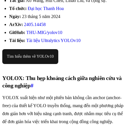
Tác giả:
Ao Wang, Hui Chen, Lihao Liu, và cộng sự.
Tổ chức:
Đại học Thanh Hoa
Ngày:
23 tháng 5 năm 2024
ArXiv:
2405.14458
GitHub:
THU-MIG/yolov10
Tài liệu:
Tài liệu Ultralytics YOLOv10
Tìm hiểu thêm về YOLOv10
YOLOX: Thu hẹp khoảng cách giữa nghiên cứu và
công nghiệp
#
YOLOX xuất hiện như một phiên bản không cần anchor (anchor-
free) của thiết kế YOLO truyền thống, mang đến một phương pháp
đơn giản hơn với hiệu năng cạnh tranh, được nhắm mục tiêu cụ thể
để đơn giản hóa việc triển khai trong cộng đồng công nghiệp.