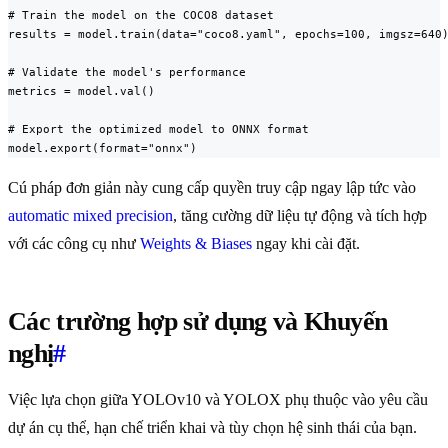
# Train the model on the COCO8 dataset

results = model.train(data="coco8.yaml", epochs=100, imgsz=640)
# Validate the model's performance

metrics = model.val()

# Export the optimized model to ONNX format

model.export(format="onnx")
Cú pháp đơn giản này cung cấp quyền truy cập ngay lập tức vào
automatic mixed precision
, tăng cường dữ liệu tự động và tích hợp
với các công cụ như
Weights & Biases
ngay khi cài đặt.
Các trường hợp sử dụng và Khuyến
nghị
#
Việc lựa chọn giữa YOLOv10 và YOLOX phụ thuộc vào yêu cầu
dự án cụ thể, hạn chế triển khai và tùy chọn hệ sinh thái của bạn.