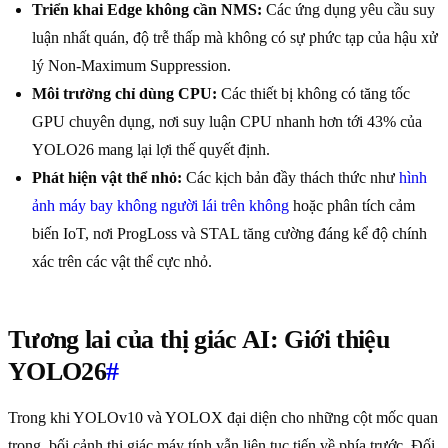
Triển khai Edge không cần NMS:
Các ứng dụng yêu cầu suy
luận nhất quán, độ trễ thấp mà không có sự phức tạp của hậu xử
lý Non-Maximum Suppression.
Môi trường chỉ dùng CPU:
Các thiết bị không có tăng tốc
GPU chuyên dụng, nơi suy luận CPU nhanh hơn tới 43% của
YOLO26 mang lại lợi thế quyết định.
Phát hiện vật thể nhỏ:
Các kịch bản đầy thách thức như
hình
ảnh máy bay không người lái trên không
hoặc phân tích cảm
biến IoT, nơi ProgLoss và STAL tăng cường đáng kể độ chính
xác trên các vật thể cực nhỏ.
Tương lai của thị giác AI: Giới thiệu
YOLO26
#
Trong khi YOLOv10 và YOLOX đại diện cho những cột mốc quan
trọng, bối cảnh thị giác máy tính vẫn liên tục tiến về phía trước. Đối