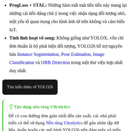
ProgLoss + STAL:
Những hàm mất mát tiên tiến này mang lại
những cải tiến đáng chú ý trong việc nhận dạng đối tượng nhỏ,
một yếu tố quan trọng cho hình ảnh từ trên không và cảm biến
IoT.
Tính linh hoạt vô song:
Không giống như YOLOX, vốn chỉ
đơn thuần là bộ phát hiện đối tượng, YOLO26 hỗ trợ nguyên
bản
Instance Segmentation
,
Pose Estimation
,
Image
Classification
và
OBB Detection
trong một thư viện hợp nhất
duy nhất.
Tìm hiểu thêm về YOLO26
Tận dụng nền tảng Ultralytics
Để có con đường đơn giản nhất đến sản xuất, các nhà phát
triển có thể sử dụng
Nền tảng Ultralytics
để gán nhãn tập dữ
liệu, huấn luyện các mô hình YOLO26 trên đám mây và triển