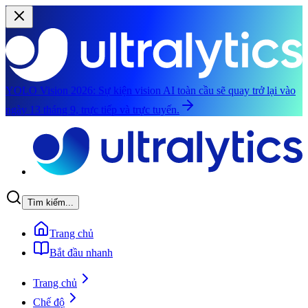
YOLO Vision 2026:
Sự kiện vision AI toàn cầu sẽ quay trở lại vào
ngày 13 tháng 9, trực tiếp và trực tuyến.
Chuyển đến nội dung chính
Tìm kiếm...
Trang chủ
Bắt đầu nhanh
Trang chủ
Chế độ