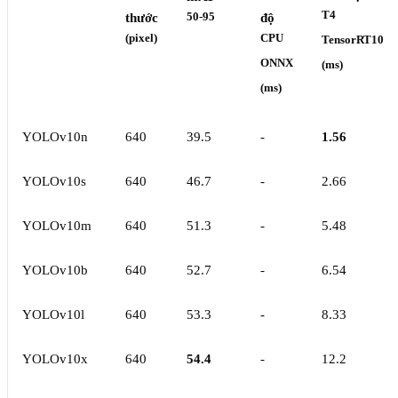
T4
thước
50-95
độ
(pixel)
CPU
TensorRT10
ONNX
(ms)
(ms)
YOLOv10n
640
39.5
-
1.56
YOLOv10s
640
46.7
-
2.66
YOLOv10m
640
51.3
-
5.48
YOLOv10b
640
52.7
-
6.54
YOLOv10l
640
53.3
-
8.33
YOLOv10x
640
54.4
-
12.2