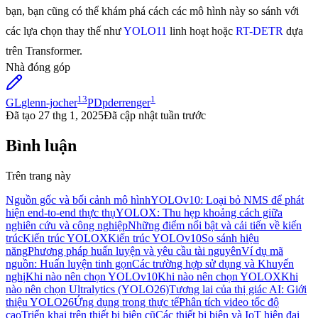
bạn, bạn cũng có thể khám phá cách các mô hình này so sánh với
các lựa chọn thay thế như
YOLO11
linh hoạt hoặc
RT-DETR
dựa
trên Transformer.
Nhà đóng góp
13
1
GL
glenn-jocher
PD
pderrenger
Đã tạo
27 thg 1, 2025
Đã cập nhật
tuần trước
Bình luận
Trên trang này
Nguồn gốc và bối cảnh mô hình
YOLOv10: Loại bỏ NMS để phát
hiện end-to-end thực thụ
YOLOX: Thu hẹp khoảng cách giữa
nghiên cứu và công nghiệp
Những điểm nổi bật và cải tiến về kiến
trúc
Kiến trúc YOLOX
Kiến trúc YOLOv10
So sánh hiệu
năng
Phương pháp huấn luyện và yêu cầu tài nguyên
Ví dụ mã
nguồn: Huấn luyện tinh gọn
Các trường hợp sử dụng và Khuyến
nghị
Khi nào nên chọn YOLOv10
Khi nào nên chọn YOLOX
Khi
nào nên chọn Ultralytics (YOLO26)
Tương lai của thị giác AI: Giới
thiệu YOLO26
Ứng dụng trong thực tế
Phân tích video tốc độ
cao
Triển khai trên thiết bị biên cũ
Các thiết bị biên và IoT hiện đại