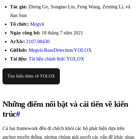
Tác giả:
Zheng Ge, Songtao Liu, Feng Wang, Zeming Li, và
Jian Sun
Tổ chức:
Megvii
Ngày công bố:
18 tháng 7 năm 2021
ArXiv:
2107.08430
GitHub:
Megvii-BaseDetection/YOLOX
Tài liệu:
Tài liệu chính thức YOLOX
Tìm hiểu thêm về YOLOX
Những điểm nổi bật và cải tiến về kiến
trúc
#
Cả hai framework đều đi chệch khỏi các bộ phát hiện dựa trên
anchor truyền thống, nhưng chúng giải quyết các vấn đề khác nhau