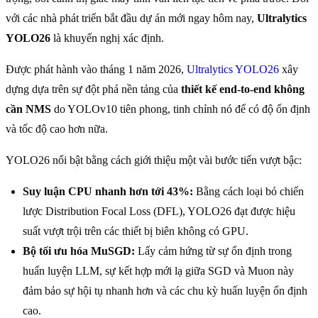
với các nhà phát triển bắt đầu dự án mới ngay hôm nay,
Ultralytics
YOLO26
là khuyến nghị xác định.
Được phát hành vào tháng 1 năm 2026,
Ultralytics YOLO26
xây
dựng dựa trên sự đột phá nền tảng của
thiết kế end-to-end không
cần NMS
do YOLOv10 tiên phong, tinh chỉnh nó để có độ ổn định
và tốc độ cao hơn nữa.
YOLO26 nổi bật bằng cách giới thiệu một vài bước tiến vượt bậc:
Suy luận CPU nhanh hơn tới 43%:
Bằng cách loại bỏ chiến
lược Distribution Focal Loss (DFL), YOLO26 đạt được hiệu
suất vượt trội trên các thiết bị biên không có GPU.
Bộ tối ưu hóa MuSGD:
Lấy cảm hứng từ sự ổn định trong
huấn luyện LLM, sự kết hợp mới lạ giữa SGD và Muon này
đảm bảo sự hội tụ nhanh hơn và các chu kỳ huấn luyện ổn định
cao.