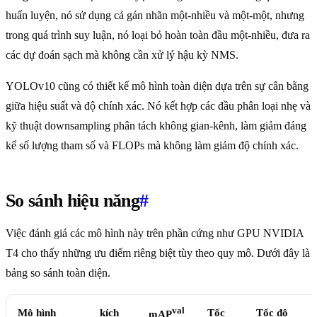
huấn luyện, nó sử dụng cả gán nhãn một-nhiều và một-một, nhưng
trong quá trình suy luận, nó loại bỏ hoàn toàn đầu một-nhiều, đưa ra
các dự đoán sạch mà không cần xử lý hậu kỳ NMS.
YOLOv10 cũng có thiết kế mô hình toàn diện dựa trên sự cân bằng
giữa hiệu suất và độ chính xác. Nó kết hợp các đầu phân loại nhẹ và
kỹ thuật downsampling phân tách không gian-kênh, làm giảm đáng
kể số lượng tham số và FLOPs mà không làm giảm độ chính xác.
So sánh hiệu năng
#
Việc đánh giá các mô hình này trên phần cứng như GPU NVIDIA
T4 cho thấy những ưu điểm riêng biệt tùy theo quy mô. Dưới đây là
bảng so sánh toàn diện.
val
Mô hình
kích
Tốc
Tốc độ
mAP