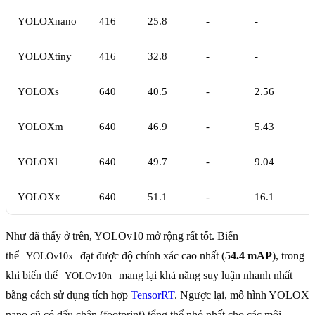
YOLOXnano
416
25.8
-
-
YOLOXtiny
416
32.8
-
-
YOLOXs
640
40.5
-
2.56
YOLOXm
640
46.9
-
5.43
YOLOXl
640
49.7
-
9.04
YOLOXx
640
51.1
-
16.1
Như đã thấy ở trên, YOLOv10 mở rộng rất tốt. Biến
thể
đạt được độ chính xác cao nhất (
54.4 mAP
), trong
YOLOv10x
khi biến thể
mang lại khả năng suy luận nhanh nhất
YOLOv10n
bằng cách sử dụng tích hợp
TensorRT
. Ngược lại, mô hình YOLOX
nano cũ có dấu chân (footprint) tổng thể nhỏ nhất cho các môi