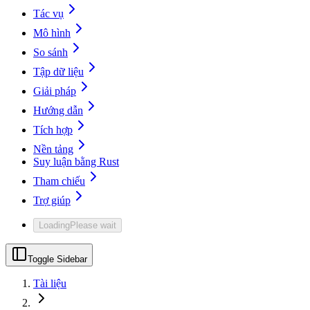
Tác vụ
Mô hình
So sánh
Tập dữ liệu
Giải pháp
Hướng dẫn
Tích hợp
Nền tảng
Suy luận bằng Rust
Tham chiếu
Trợ giúp
Loading
Please wait
Toggle Sidebar
Tài liệu