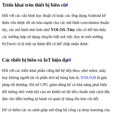
Triển khai trên thiết bị biên cũ
#
Đối với các cấu hình học thuật cũ hoặc các ứng dụng Android kế
thừa vốn được tối ưu hóa mạnh cho các mô hình convolution thuần
túy, các mô hình nhỏ hơn như
YOLOX-Tiny
vẫn có thể tìm thấy
các trường hợp sử dụng chuyên biệt nơi việc duy trì môi trường
PyTorch cũ là một sự đánh đổi có thể chấp nhận được.
Các thiết bị biên và IoT hiện đại
#
Đối với các triển khai phần cứng thế hệ tiếp theo, như robot, máy
bay không người lái và phân tích kệ hàng bán lẻ,
YOLO26
là giải
pháp tối thượng. Độ trễ CPU giảm đáng kể và khả năng phát hiện
đối tượng nhỏ vượt trội của nó khiến nó đủ tiêu chuẩn một cách độc
đáo cho điều hướng tự hành và quản lý hàng tồn kho chi tiết.
Để có thêm các so sánh giúp mở rộng bộ công cụ deep learning của