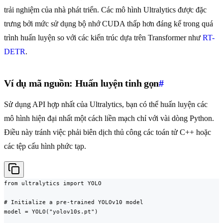
trải nghiệm của nhà phát triển. Các mô hình Ultralytics được đặc
trưng bởi mức sử dụng bộ nhớ CUDA thấp hơn đáng kể trong quá
trình huấn luyện so với các kiến trúc dựa trên Transformer như
RT-
DETR
.
Ví dụ mã nguồn: Huấn luyện tinh gọn
#
Sử dụng API hợp nhất của Ultralytics, bạn có thể huấn luyện các
mô hình hiện đại nhất một cách liền mạch chỉ với vài dòng Python.
Điều này tránh việc phải biên dịch thủ công các toán tử C++ hoặc
các tệp cấu hình phức tạp.
from ultralytics import YOLO

# Initialize a pre-trained YOLOv10 model

model = YOLO("yolov10s.pt")
