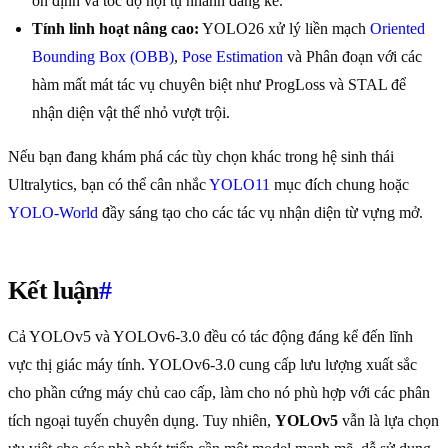
ổn định và tốc độ hội tụ nhanh đáng kể.
Tính linh hoạt nâng cao:
YOLO26 xử lý liền mạch
Oriented
Bounding Box (OBB)
,
Pose Estimation
và Phân đoạn với các
hàm mất mát tác vụ chuyên biệt như ProgLoss và STAL để
nhận diện vật thể nhỏ vượt trội.
Nếu bạn đang khám phá các tùy chọn khác trong hệ sinh thái
Ultralytics, bạn có thể cân nhắc
YOLO11
mục đích chung hoặc
YOLO-World
đầy sáng tạo cho các tác vụ nhận diện từ vựng mở.
Kết luận
#
Cả YOLOv5 và YOLOv6-3.0 đều có tác động đáng kể đến lĩnh
vực thị giác máy tính. YOLOv6-3.0 cung cấp lưu lượng xuất sắc
cho phần cứng máy chủ cao cấp, làm cho nó phù hợp với các phân
tích ngoại tuyến chuyên dụng. Tuy nhiên,
YOLOv5
vẫn là lựa chọn