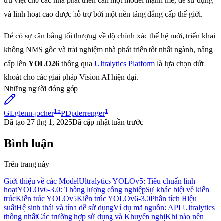
ưu việt cho các nhà phát triển cần một model mạnh mẽ, dễ sử dụng
và linh hoạt cao được hỗ trợ bởi một nền tảng đẳng cấp thế giới.
Để có sự cân bằng tối thượng về độ chính xác thế hệ mới, triển khai
không NMS gốc và trải nghiệm nhà phát triển tốt nhất ngành, nâng
cấp lên
YOLO26
thông qua
Ultralytics Platform
là lựa chọn dứt
khoát cho các giải pháp Vision AI hiện đại.
Những người đóng góp
15
1
GL
glenn-jocher
PD
pderrenger
Đã tạo
27 thg 1, 2025
Đã cập nhật
tuần trước
Bình luận
Trên trang này
Giới thiệu về các Model
Ultralytics YOLOv5: Tiêu chuẩn linh
hoạt
YOLOv6-3.0: Thông lượng công nghiệp
Sự khác biệt về kiến
trúc
Kiến trúc YOLOv5
Kiến trúc YOLOv6-3.0
Phân tích Hiệu
suất
Hệ sinh thái và tính dễ sử dụng
Ví dụ mã nguồn: API Ultralytics
thống nhất
Các trường hợp sử dụng và Khuyến nghị
Khi nào nên