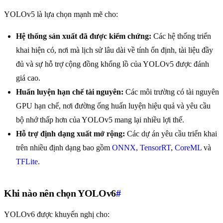
YOLOv5 là lựa chọn mạnh mẽ cho:
Hệ thống sản xuất đã được kiểm chứng:
Các hệ thống triển
khai hiện có, nơi mà lịch sử lâu dài về tính ổn định, tài liệu đầy
đủ và sự hỗ trợ cộng đồng khổng lồ của YOLOv5 được đánh
giá cao.
Huấn luyện hạn chế tài nguyên:
Các môi trường có tài nguyên
GPU hạn chế, nơi đường ống huấn luyện hiệu quả và yêu cầu
bộ nhớ thấp hơn của YOLOv5 mang lại nhiều lợi thế.
Hỗ trợ định dạng xuất mở rộng:
Các dự án yêu cầu triển khai
trên nhiều định dạng bao gồm
ONNX
,
TensorRT
,
CoreML
và
TFLite
.
Khi nào nên chọn YOLOv6
#
YOLOv6 được khuyến nghị cho: