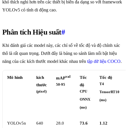
khó thích nghi hơn trên các thiết bị biên đa dạng so với framework
YOLOv5 có tính di động cao.
Phân tích Hiệu suất
#
Khi đánh giá các model này, các chỉ số về tốc độ và độ chính xác
thô là rất quan trọng. Dưới đây là bảng so sánh làm nổi bật hiệu
năng của các kích thước model khác nhau trên
tập dữ liệu COCO
.
val
Mô hình
kích
Tốc
Tốc độ
mAP
T4
thước
50-95
độ
(pixel)
CPU
TensorRT10
ONNX
(ms)
(ms)
YOLOv5n
640
28.0
73.6
1.12