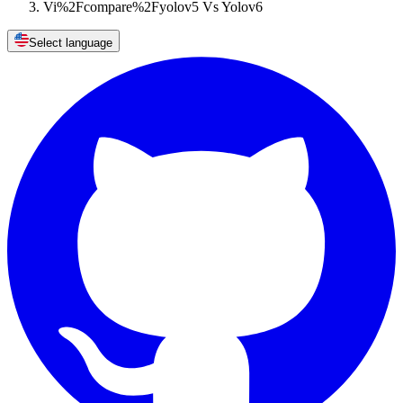
Vi%2Fcompare%2Fyolov5 Vs Yolov6
Select language