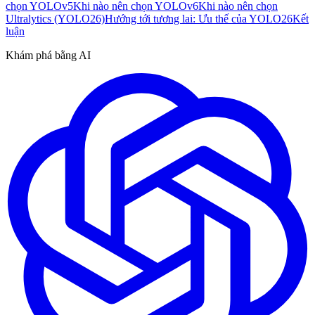
chọn YOLOv5
Khi nào nên chọn YOLOv6
Khi nào nên chọn
Ultralytics (YOLO26)
Hướng tới tương lai: Ưu thế của YOLO26
Kết
luận
Khám phá bằng AI