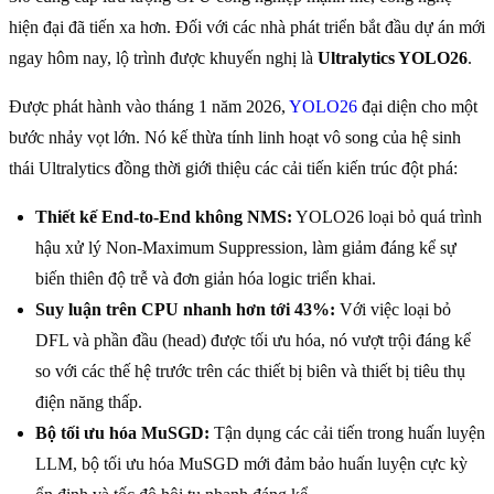
hiện đại đã tiến xa hơn. Đối với các nhà phát triển bắt đầu dự án mới
ngay hôm nay, lộ trình được khuyến nghị là
Ultralytics YOLO26
.
Được phát hành vào tháng 1 năm 2026,
YOLO26
đại diện cho một
bước nhảy vọt lớn. Nó kế thừa tính linh hoạt vô song của hệ sinh
thái Ultralytics đồng thời giới thiệu các cải tiến kiến trúc đột phá:
Thiết kế End-to-End không NMS:
YOLO26 loại bỏ quá trình
hậu xử lý Non-Maximum Suppression, làm giảm đáng kể sự
biến thiên độ trễ và đơn giản hóa logic triển khai.
Suy luận trên CPU nhanh hơn tới 43%:
Với việc loại bỏ
DFL và phần đầu (head) được tối ưu hóa, nó vượt trội đáng kể
so với các thế hệ trước trên các thiết bị biên và thiết bị tiêu thụ
điện năng thấp.
Bộ tối ưu hóa MuSGD:
Tận dụng các cải tiến trong huấn luyện
LLM, bộ tối ưu hóa MuSGD mới đảm bảo huấn luyện cực kỳ