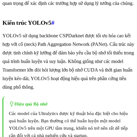
quan trọng để xác định các trường hợp sử dụng lý tưởng của chúng.
Kiến trúc YOLOv5
#
YOLOv5 sử dụng backbone CSPDarknet được tối ưu hóa cao kết
hợp với cổ (neck) Path Aggregation Network (PANet). Cấu trúc này
được tinh chỉnh kỹ lưỡng để đảm bảo yêu cầu bộ nhớ tối thiểu trong
quá trình huấn luyện và suy luận. Không giống như các model
Transformer lớn đòi hỏi lượng lớn bộ nhớ CUDA và thời gian huấn
luyện kéo dài, YOLOv5 hoạt động hiệu quả trên phần cứng tiêu
dùng phổ thông.
Hiệu quả Bộ nhớ
Các model của Ultralytics được kỹ thuật hóa đặc biệt cho hiệu
quả huấn luyện. Bạn thường có thể huấn luyện một model
YOLOv5 trên một GPU tầm trung, khiến nó trở nên rất dễ tiếp
cận đối với cả nhà nghiên cứu và startup.