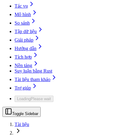
Tác vụ
Mô hình
So sánh
Tập dữ liệu
Giải pháp
Hướng dẫn
Tích hợp
Nền tảng
Suy luận bằng Rust
Tài liệu tham khảo
Trợ giúp
Loading
Please wait
Toggle Sidebar
Tài liệu