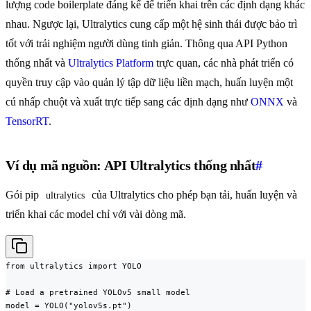
lượng code boilerplate đáng kể để triển khai trên các định dạng khác
nhau. Ngược lại, Ultralytics cung cấp một hệ sinh thái được bảo trì
tốt với trải nghiệm người dùng tinh giản. Thông qua API Python
thống nhất và
Ultralytics Platform
trực quan, các nhà phát triển có
quyền truy cập vào quản lý tập dữ liệu liền mạch, huấn luyện một
cú nhấp chuột và xuất trực tiếp sang các định dạng như
ONNX
và
TensorRT
.
Ví dụ mã nguồn: API Ultralytics thống nhất
#
Gói pip
của Ultralytics cho phép bạn tải, huấn luyện và
ultralytics
triển khai các model chỉ với vài dòng mã.
from ultralytics import YOLO

# Load a pretrained YOLOv5 small model

model = YOLO("yolov5s.pt")
