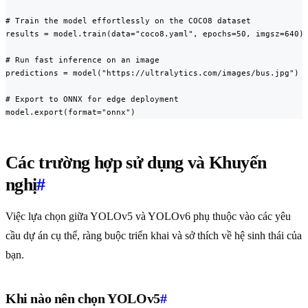
# Train the model effortlessly on the COCO8 dataset

results = model.train(data="coco8.yaml", epochs=50, imgsz=640)

# Run fast inference on an image

predictions = model("https://ultralytics.com/images/bus.jpg")

# Export to ONNX for edge deployment

model.export(format="onnx")
Các trường hợp sử dụng và Khuyến
nghị
#
Việc lựa chọn giữa YOLOv5 và YOLOv6 phụ thuộc vào các yêu
cầu dự án cụ thể, ràng buộc triển khai và sở thích về hệ sinh thái của
bạn.
Khi nào nên chọn YOLOv5
#