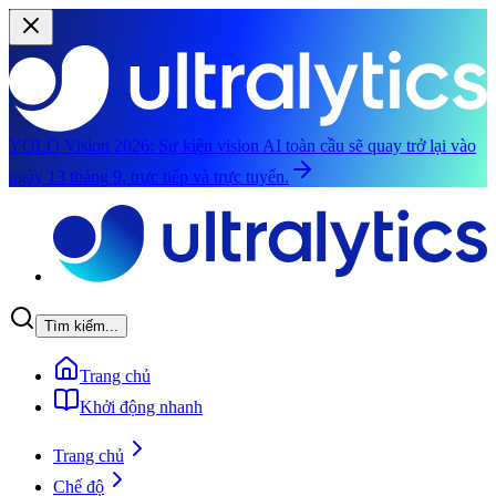
YOLO Vision 2026:
Sự kiện vision AI toàn cầu sẽ quay trở lại vào
ngày 13 tháng 9, trực tiếp và trực tuyến.
Chuyển đến nội dung chính
Tìm kiếm...
Trang chủ
Khởi động nhanh
Trang chủ
Chế độ