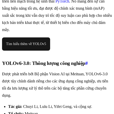
triển liền mạch trong hệ sinh thái
PyTorch
. Nó mang đến sự cân
bằng hiệu năng tối ưu, đạt được độ chính xác trung bình (mAP)
xuất sắc trong khi vẫn duy trì tốc độ suy luận cao phù hợp cho nhiều
kịch bản triển khai thực tế, từ thiết bị biên cho đến máy chủ đám
mây.
Tìm hiểu thêm về YOLOv5
YOLOv6-3.0: Thông lượng công nghiệp
#
Được phát triển bởi Bộ phận Vision AI tại Meituan, YOLOv6-3.0
được tùy chỉnh dành riêng cho các ứng dụng công nghiệp, ưu tiên
tối đa lưu lượng xử lý thô trên các bộ tăng tốc phần cứng chuyên
dụng.
Tác giả:
Chuyi Li, Lulu Li, Yifei Geng, và cộng sự.
Tổ chức:
Meituan