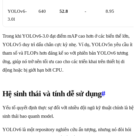
YOLOv6-
640
52.8
-
8.95
3.0l
Trong khi YOLOv6-3.0 đạt điểm mAP cao hơn ở các biến thể lớn,
YOLOv5 duy trì dấu chân cực kỳ nhẹ. Ví dụ, YOLOv5n yêu cầu ít
tham số và FLOPs hơn đáng kể so với phiên bản YOLOv6 tương
ứng, giúp nó trở nên tối ưu cao cho các triển khai trên thiết bị di
động hoặc bị giới hạn bởi CPU.
Hệ sinh thái và tính dễ sử dụng
#
Yếu tố quyết định thực sự đối với nhiều đội ngũ kỹ thuật chính là hệ
sinh thái bao quanh model.
YOLOv6 là một repository nghiên cứu ấn tượng, nhưng nó đòi hỏi