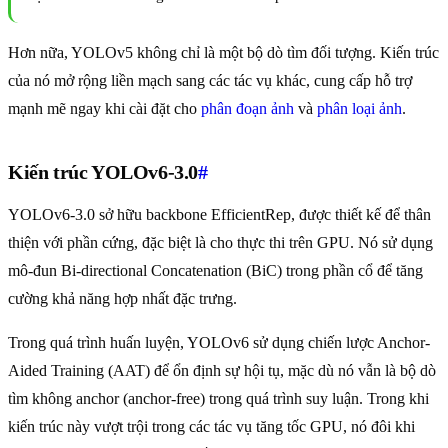
Hơn nữa, YOLOv5 không chỉ là một bộ dò tìm đối tượng. Kiến trúc
của nó mở rộng liền mạch sang các tác vụ khác, cung cấp hỗ trợ
mạnh mẽ ngay khi cài đặt cho
phân đoạn ảnh
và
phân loại ảnh
.
Kiến trúc YOLOv6-3.0
#
YOLOv6-3.0 sở hữu backbone EfficientRep, được thiết kế để thân
thiện với phần cứng, đặc biệt là cho thực thi trên GPU. Nó sử dụng
mô-đun Bi-directional Concatenation (BiC) trong phần cổ để tăng
cường khả năng hợp nhất đặc trưng.
Trong quá trình huấn luyện, YOLOv6 sử dụng chiến lược Anchor-
Aided Training (AAT) để ổn định sự hội tụ, mặc dù nó vẫn là bộ dò
tìm không anchor (anchor-free) trong quá trình suy luận. Trong khi
kiến trúc này vượt trội trong các tác vụ tăng tốc GPU, nó đôi khi