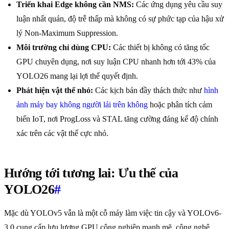
Triển khai Edge không cần NMS:
Các ứng dụng yêu cầu suy
luận nhất quán, độ trễ thấp mà không có sự phức tạp của hậu xử
lý Non-Maximum Suppression.
Môi trường chỉ dùng CPU:
Các thiết bị không có tăng tốc
GPU chuyên dụng, nơi suy luận CPU nhanh hơn tới 43% của
YOLO26 mang lại lợi thế quyết định.
Phát hiện vật thể nhỏ:
Các kịch bản đầy thách thức như
hình
ảnh máy bay không người lái trên không
hoặc phân tích cảm
biến IoT, nơi ProgLoss và STAL tăng cường đáng kể độ chính
xác trên các vật thể cực nhỏ.
Hướng tới tương lai: Ưu thế của
YOLO26
#
Mặc dù YOLOv5 vẫn là một cỗ máy làm việc tin cậy và YOLOv6-
3.0 cung cấp lưu lượng GPU công nghiệp mạnh mẽ, công nghệ