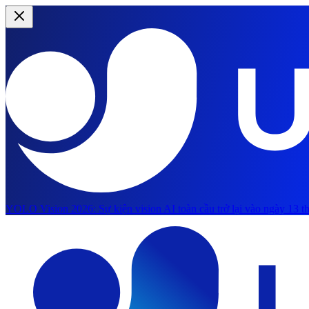
YOLO Vision 2026:
Sự kiện vision AI toàn cầu trở lại vào ngày 13 th
Chuyển đến nội dung chính