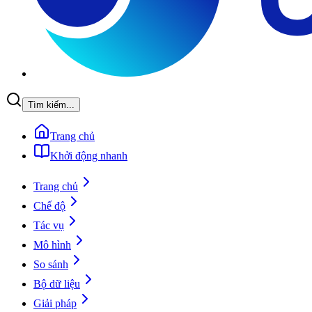
Tìm kiếm...
Trang chủ
Khởi động nhanh
Trang chủ
Chế độ
Tác vụ
Mô hình
So sánh
Bộ dữ liệu
Giải pháp