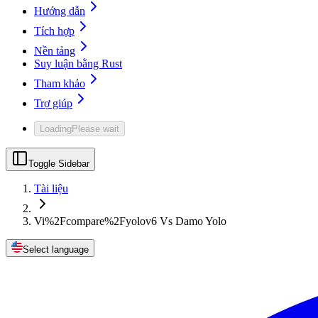
Hướng dẫn
Tích hợp
Nền tảng
Suy luận bằng Rust
Tham khảo
Trợ giúp
Loading
Please wait
Toggle Sidebar
Tài liệu
Vi%2Fcompare%2Fyolov6 Vs Damo Yolo
Select language