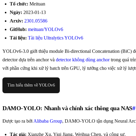
Tổ chức:
Meituan
Ngày:
2023-01-13
Arxiv:
2301.05586
GitHub:
meituan/YOLOv6
Tài liệu:
Tài liệu Ultralytics YOLOv6
YOLOv6-3.0 giới thiệu module Bi-directional Concatenation (BiC) để 
detector dựa trên anchor và
detector không dùng anchor
trong quá trì
với phần cứng khi xử lý batch trên GPU, lý tưởng cho việc xử lý lượ
Tìm hiểu thêm về YOLOv6
DAMO-YOLO: Nhanh và chính xác thông qua NAS
#
Được tạo ra bởi
Alibaba Group
, DAMO-YOLO tận dụng Neural Archite
Tác giả:
Xianzhe Xu, Yiqi Jiang, Weihua Chen, và cộng sự.