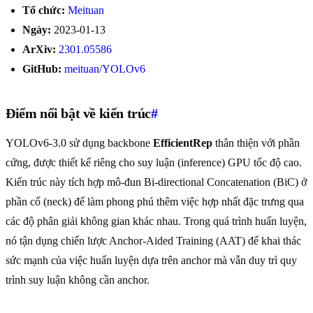
Tổ chức:
Meituan
Ngày:
2023-01-13
ArXiv:
2301.05586
GitHub:
meituan/YOLOv6
Điểm nổi bật về kiến trúc
#
YOLOv6-3.0 sử dụng backbone
EfficientRep
thân thiện với phần
cứng, được thiết kế riêng cho suy luận (inference) GPU tốc độ cao.
Kiến trúc này tích hợp mô-đun Bi-directional Concatenation (BiC) ở
phần cổ (neck) để làm phong phú thêm việc hợp nhất đặc trưng qua
các độ phân giải không gian khác nhau. Trong quá trình huấn luyện,
nó tận dụng chiến lược Anchor-Aided Training (AAT) để khai thác
sức mạnh của việc huấn luyện dựa trên anchor mà vẫn duy trì quy
trình suy luận không cần anchor.