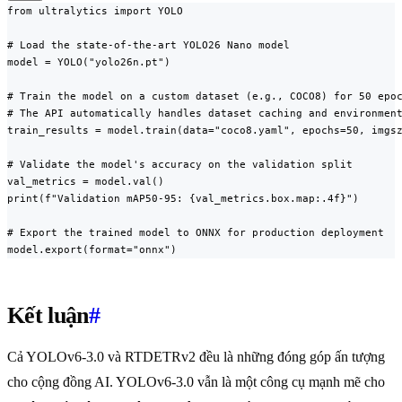
from ultralytics import YOLO

# Load the state-of-the-art YOLO26 Nano model

model = YOLO("yolo26n.pt")

# Train the model on a custom dataset (e.g., COCO8) for 50 epoc
# The API automatically handles dataset caching and environment
train_results = model.train(data="coco8.yaml", epochs=50, imgsz
# Validate the model's accuracy on the validation split

val_metrics = model.val()

print(f"Validation mAP50-95: {val_metrics.box.map:.4f}")

# Export the trained model to ONNX for production deployment

model.export(format="onnx")
Kết luận
#
Cả YOLOv6-3.0 và RTDETRv2 đều là những đóng góp ấn tượng
cho cộng đồng AI. YOLOv6-3.0 vẫn là một công cụ mạnh mẽ cho