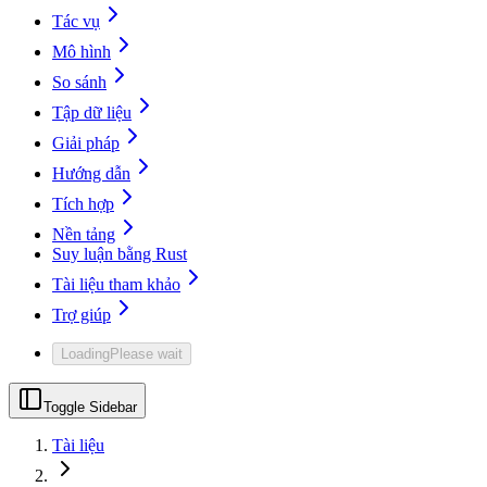
Tác vụ
Mô hình
So sánh
Tập dữ liệu
Giải pháp
Hướng dẫn
Tích hợp
Nền tảng
Suy luận bằng Rust
Tài liệu tham khảo
Trợ giúp
Loading
Please wait
Toggle Sidebar
Tài liệu