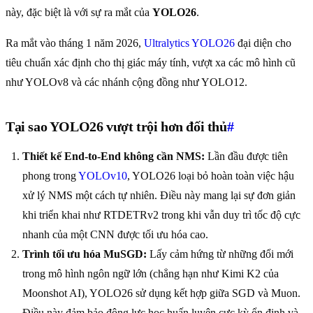
này, đặc biệt là với sự ra mắt của
YOLO26
.
Ra mắt vào tháng 1 năm 2026,
Ultralytics YOLO26
đại diện cho
tiêu chuẩn xác định cho thị giác máy tính, vượt xa các mô hình cũ
như YOLOv8 và các nhánh cộng đồng như YOLO12.
Tại sao YOLO26 vượt trội hơn đối thủ
#
Thiết kế End-to-End không cần NMS:
Lần đầu được tiên
phong trong
YOLOv10
, YOLO26 loại bỏ hoàn toàn việc hậu
xử lý NMS một cách tự nhiên. Điều này mang lại sự đơn giản
khi triển khai như RTDETRv2 trong khi vẫn duy trì tốc độ cực
nhanh của một CNN được tối ưu hóa cao.
Trình tối ưu hóa MuSGD:
Lấy cảm hứng từ những đổi mới
trong mô hình ngôn ngữ lớn (chẳng hạn như Kimi K2 của
Moonshot AI), YOLO26 sử dụng kết hợp giữa SGD và Muon.
Điều này đảm bảo động lực học huấn luyện cực kỳ ổn định và