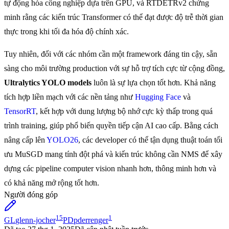
tự động hóa công nghiệp dựa trên GPU, và RTDETRv2 chứng
minh rằng các kiến trúc Transformer có thể đạt được độ trễ thời gian
thực trong khi tối đa hóa độ chính xác.
Tuy nhiên, đối với các nhóm cần một framework đáng tin cậy, sẵn
sàng cho môi trường production với sự hỗ trợ tích cực từ cộng đồng,
Ultralytics YOLO models
luôn là sự lựa chọn tốt hơn. Khả năng
tích hợp liền mạch với các nền tảng như
Hugging Face
và
TensorRT
, kết hợp với dung lượng bộ nhớ cực kỳ thấp trong quá
trình training, giúp phổ biến quyền tiếp cận AI cao cấp. Bằng cách
nâng cấp lên
YOLO26
, các developer có thể tận dụng thuật toán tối
ưu MuSGD mang tính đột phá và kiến trúc không cần NMS để xây
dựng các pipeline computer vision nhanh hơn, thông minh hơn và
có khả năng mở rộng tốt hơn.
Người đóng góp
15
1
GL
glenn-jocher
PD
pderrenger