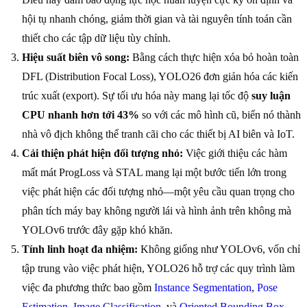
hội tụ nhanh chóng, giảm thời gian và tài nguyên tính toán cần
thiết cho các tập dữ liệu tùy chỉnh.
Hiệu suất biên vô song:
Bằng cách thực hiện xóa bỏ hoàn toàn
DFL (Distribution Focal Loss), YOLO26 đơn giản hóa các kiến
trúc xuất (export). Sự tối ưu hóa này mang lại tốc độ
suy luận
CPU nhanh hơn tới 43%
so với các mô hình cũ, biến nó thành
nhà vô địch không thể tranh cãi cho các thiết bị AI biên và IoT.
Cải thiện phát hiện đối tượng nhỏ:
Việc giới thiệu các hàm
mất mát ProgLoss và STAL mang lại một bước tiến lớn trong
việc phát hiện các đối tượng nhỏ—một yêu cầu quan trọng cho
phân tích máy bay không người lái và hình ảnh trên không mà
YOLOv6 trước đây gặp khó khăn.
Tính linh hoạt đa nhiệm:
Không giống như YOLOv6, vốn chỉ
tập trung vào việc phát hiện, YOLO26 hỗ trợ các quy trình làm
việc đa phương thức bao gồm
Instance Segmentation
,
Pose
Estimation
,
Image Classification
, và
Oriented Bounding Box