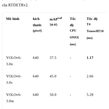
của RTDETRv2.
val
Mô hình
kích
Tốc
Tốc độ
mAP
T4
thước
50-95
độ
(pixel)
CPU
TensorRT10
ONNX
(ms)
(ms)
YOLOv6-
640
37.5
-
1.17
3.0n
YOLOv6-
640
45.0
-
2.66
3.0s
YOLOv6-
640
50.0
-
5.28
3.0m