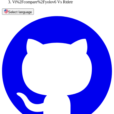
Vi%2Fcompare%2Fyolov6 Vs Rtdetr
Select language