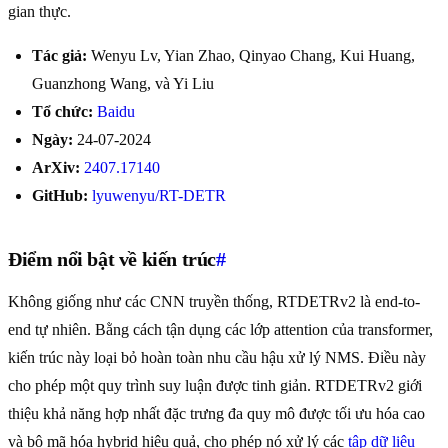
gian thực.
Tác giả:
Wenyu Lv, Yian Zhao, Qinyao Chang, Kui Huang,
Guanzhong Wang, và Yi Liu
Tổ chức:
Baidu
Ngày:
24-07-2024
ArXiv:
2407.17140
GitHub:
lyuwenyu/RT-DETR
Điểm nổi bật về kiến trúc
#
Không giống như các CNN truyền thống, RTDETRv2 là end-to-
end tự nhiên. Bằng cách tận dụng các lớp attention của transformer,
kiến trúc này loại bỏ hoàn toàn nhu cầu hậu xử lý NMS. Điều này
cho phép một quy trình suy luận được tinh giản. RTDETRv2 giới
thiệu khả năng hợp nhất đặc trưng đa quy mô được tối ưu hóa cao
và bộ mã hóa hybrid hiệu quả, cho phép nó xử lý các
tập dữ liệu