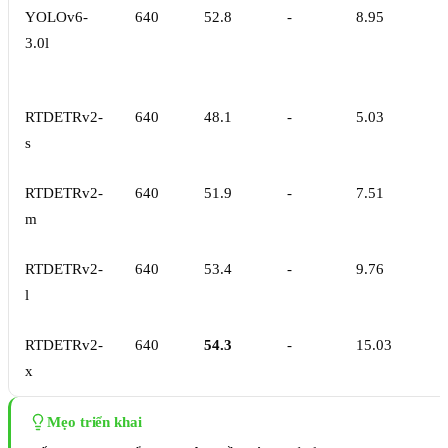
YOLOv6-
640
52.8
-
8.95
3.0l
RTDETRv2-
640
48.1
-
5.03
s
RTDETRv2-
640
51.9
-
7.51
m
RTDETRv2-
640
53.4
-
9.76
l
RTDETRv2-
640
54.3
-
15.03
x
Mẹo triển khai