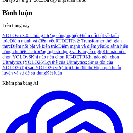
Đã tạo
27 thg 1, 2025
Đã cập nhật
tuần trước
Bình luận
Trên trang này
YOLOv6-3.0: Thông lượng công nghiệp
Điểm nổi bật về kiến
trúc
Điểm mạnh và điểm yếu
RTDETRv2: Transformer thời gian
thực
Điểm nổi bật về kiến trúc
Điểm mạnh và điểm yếu
So sánh hiệu
năng chi tiết
Các trường hợp sử dụng và Khuyến nghị
Khi nào nên
chọn YOLOv6
Khi nào nên chọn RT-DETR
Khi nào nên chọn
Ultralytics (YOLO26)
Lợi thế của Ultralytics: Sự ra đời của
YOLO26
Tại sao YOLO26 vượt trội hơn đối thủ
Hiệu quả huấn
luyện và sự dễ sử dụng
Kết luận
Khám phá bằng AI