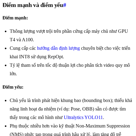
Điểm mạnh và điểm yếu
#
Điểm mạnh:
Thông lượng vượt trội trên phần cứng cấp máy chủ như GPU
T4 và A100.
Cung cấp các
hướng dẫn định lượng
chuyên biệt cho việc triển
khai INT8 sử dụng RepOpt.
Tỷ lệ tham số trên tốc độ thuận lợi cho phân tích video quy mô
lớn.
Điểm yếu:
Chủ yếu là trình phát hiện khung bao (bounding box); thiếu khả
năng linh hoạt đa nhiệm (ví dụ: Pose, OBB) sẵn có được tìm
thấy trong các mô hình như
Ultralytics YOLO11
.
Phụ thuộc nhiều hơn vào kỹ thuật Non-Maximum Suppression
(NMS) phức tạp trong quá trình hậu xử lý, làm tăng độ trễ