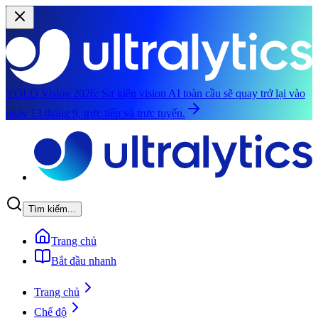
YOLO Vision 2026:
Sự kiện vision AI toàn cầu sẽ quay trở lại vào
ngày 13 tháng 9, trực tiếp và trực tuyến.
Chuyển đến nội dung chính
Tìm kiếm...
Trang chủ
Bắt đầu nhanh
Trang chủ
Chế độ