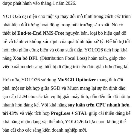
được phát hành vào tháng 1 năm 2026.
YOLO26 đại diện cho một sự thay đổi mô hình trong cách các trình
phát hiện đối tượng hoạt động trong môi trường sản xuất. Nó có
thiết kế
End-to-End NMS-Free
nguyên bản, loại bỏ hiệu quả độ
trễ và hành vi không xác định của quá trình hậu xử lý. Để hỗ trợ tốt
hơn cho phần cứng biên và công suất thấp, YOLO26 tích hợp khả
năng
Xóa bỏ DFL
(Distribution Focal Loss) hoàn toàn, giúp cho
việc xuất model sang thiết bị di động trở nên đơn giản hơn đáng kể.
Hơn nữa, YOLO26 sử dụng
MuSGD Optimizer
mang tính đột
phá, một sự kết hợp giữa SGD và Muon mang lại sự ổn định đào
tạo cấp LLM cho các tác vụ thị giác máy tính, dẫn đến tốc độ hội tụ
nhanh hơn đáng kể. Với khả năng
suy luận trên CPU nhanh hơn
tới 43%
và việc tích hợp
ProgLoss + STAL
giúp cải thiện đáng kể
khả năng nhận dạng vật thể nhỏ, YOLO26 là lựa chọn không thể
bàn cãi cho các sáng kiến doanh nghiệp mới.