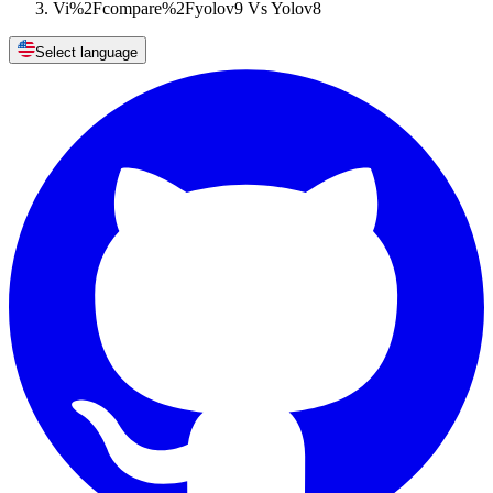
Vi%2Fcompare%2Fyolov9 Vs Yolov8
Select language