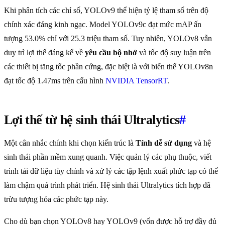
Khi phân tích các chỉ số, YOLOv9 thể hiện tỷ lệ tham số trên độ
chính xác đáng kinh ngạc. Model YOLOv9c đạt mức mAP ấn
tượng 53.0% chỉ với 25.3 triệu tham số. Tuy nhiên, YOLOv8 vẫn
duy trì lợi thế đáng kể về
yêu cầu bộ nhớ
và tốc độ suy luận trên
các thiết bị tăng tốc phần cứng, đặc biệt là với biến thể YOLOv8n
đạt tốc độ 1.47ms trên cấu hình
NVIDIA TensorRT
.
Lợi thế từ hệ sinh thái Ultralytics
#
Một cân nhắc chính khi chọn kiến trúc là
Tính dễ sử dụng
và hệ
sinh thái phần mềm xung quanh. Việc quản lý các phụ thuộc, viết
trình tải dữ liệu tùy chỉnh và xử lý các tập lệnh xuất phức tạp có thể
làm chậm quá trình phát triển. Hệ sinh thái Ultralytics tích hợp đã
trừu tượng hóa các phức tạp này.
Cho dù bạn chọn YOLOv8 hay YOLOv9 (vốn được hỗ trợ đầy đủ