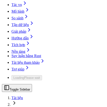
Tác vụ
Mô hình
So sánh
Tập dữ liệu
Giải pháp
Hướng dẫn
Tích hợp
Nền tảng
Suy luận bằng Rust
Tài liệu tham khảo
Trợ giúp
Loading
Please wait
Toggle Sidebar
Tài liệu