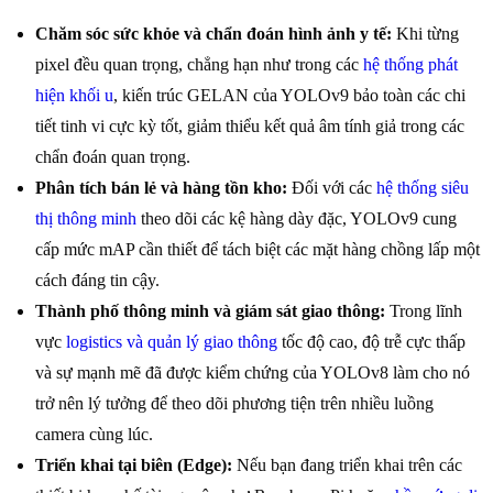
Chăm sóc sức khỏe và chẩn đoán hình ảnh y tế:
Khi từng
pixel đều quan trọng, chẳng hạn như trong các
hệ thống phát
hiện khối u
, kiến trúc GELAN của YOLOv9 bảo toàn các chi
tiết tinh vi cực kỳ tốt, giảm thiểu kết quả âm tính giả trong các
chẩn đoán quan trọng.
Phân tích bán lẻ và hàng tồn kho:
Đối với các
hệ thống siêu
thị thông minh
theo dõi các kệ hàng dày đặc, YOLOv9 cung
cấp mức mAP cần thiết để tách biệt các mặt hàng chồng lấp một
cách đáng tin cậy.
Thành phố thông minh và giám sát giao thông:
Trong lĩnh
vực
logistics và quản lý giao thông
tốc độ cao, độ trễ cực thấp
và sự mạnh mẽ đã được kiểm chứng của YOLOv8 làm cho nó
trở nên lý tưởng để theo dõi phương tiện trên nhiều luồng
camera cùng lúc.
Triển khai tại biên (Edge):
Nếu bạn đang triển khai trên các