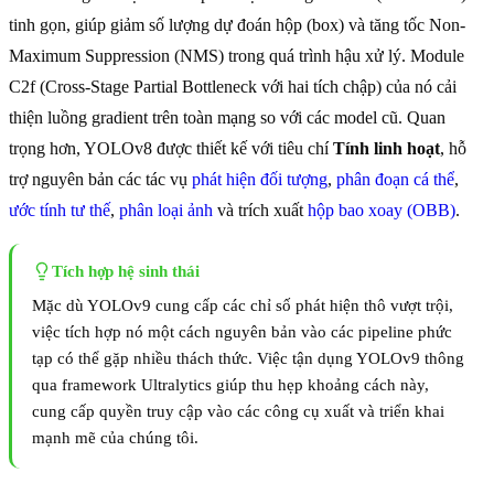
tinh gọn, giúp giảm số lượng dự đoán hộp (box) và tăng tốc Non-
Maximum Suppression (NMS) trong quá trình hậu xử lý. Module
C2f (Cross-Stage Partial Bottleneck với hai tích chập) của nó cải
thiện luồng gradient trên toàn mạng so với các model cũ. Quan
trọng hơn, YOLOv8 được thiết kế với tiêu chí
Tính linh hoạt
, hỗ
trợ nguyên bản các tác vụ
phát hiện đối tượng
,
phân đoạn cá thể
,
ước tính tư thế
,
phân loại ảnh
và trích xuất
hộp bao xoay (OBB)
.
Tích hợp hệ sinh thái
Mặc dù YOLOv9 cung cấp các chỉ số phát hiện thô vượt trội,
việc tích hợp nó một cách nguyên bản vào các pipeline phức
tạp có thể gặp nhiều thách thức. Việc tận dụng YOLOv9 thông
qua framework Ultralytics giúp thu hẹp khoảng cách này,
cung cấp quyền truy cập vào các công cụ xuất và triển khai
mạnh mẽ của chúng tôi.