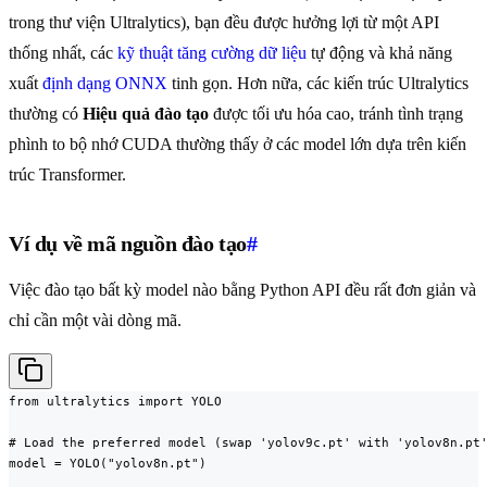
trong thư viện Ultralytics), bạn đều được hưởng lợi từ một API
thống nhất, các
kỹ thuật tăng cường dữ liệu
tự động và khả năng
xuất
định dạng ONNX
tinh gọn. Hơn nữa, các kiến trúc Ultralytics
thường có
Hiệu quả đào tạo
được tối ưu hóa cao, tránh tình trạng
phình to bộ nhớ CUDA thường thấy ở các model lớn dựa trên kiến
trúc Transformer.
Ví dụ về mã nguồn đào tạo
#
Việc đào tạo bất kỳ model nào bằng Python API đều rất đơn giản và
chỉ cần một vài dòng mã.
from ultralytics import YOLO

# Load the preferred model (swap 'yolov9c.pt' with 'yolov8n.pt'
model = YOLO("yolov8n.pt")
