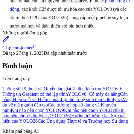
thiết bị hạn chế tài nguyên như Raspberry Pi hoặc
phần cứng di
động
, các khối C2f được tối ưu hóa cao của YOLOv8 (và các
tối ưu hóa CPU của YOLO26) cung cấp một pipeline suy luận
mượt mà hơn và thân thiện với pin hơn nhiều.
Những người đóng góp
14
GL
glenn-jocher
Đã tạo
27 thg 1, 2025
Đã cập nhật
tuần trước
Bình luận
Trên trang này
Thông số kỹ thuật và Quyền tác giả
Cải tiến kiến trúc
YOLOv9:
Thông tin Gradient có thể lập trình
YOLOv8: Cỗ máy đa năng
Cân
bằng Hiệu suất và Điểm chuẩn
Lợi thế từ hệ sinh thái Ultralytics
Ví
dụ về mã nguồn đào tạo
Các trường hợp sử dụng và Khuyến
nghị
Khi nào nên chọn YOLOv9
Khi nào nên chọn YOLOv8
Khi
nào nên chọn Ultralytics (YOLO26)
Hướng tới tương lai: Sự xuất
hiện của YOLO26
Các Ứng dụng Thực tế và Trường hợp Sử dụng
Khám phá bằng AI