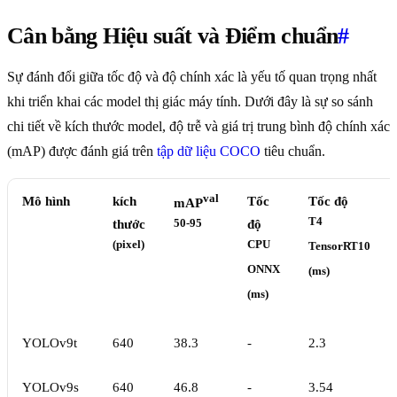
Cân bằng Hiệu suất và Điểm chuẩn
#
Sự đánh đổi giữa tốc độ và độ chính xác là yếu tố quan trọng nhất
khi triển khai các model thị giác máy tính. Dưới đây là sự so sánh
chi tiết về kích thước model, độ trễ và giá trị trung bình độ chính xác
(mAP) được đánh giá trên
tập dữ liệu COCO
tiêu chuẩn.
val
Mô hình
kích
Tốc
Tốc độ
mAP
T4
thước
50-95
độ
(pixel)
CPU
TensorRT10
ONNX
(ms)
(ms)
YOLOv9t
640
38.3
-
2.3
YOLOv9s
640
46.8
-
3.54