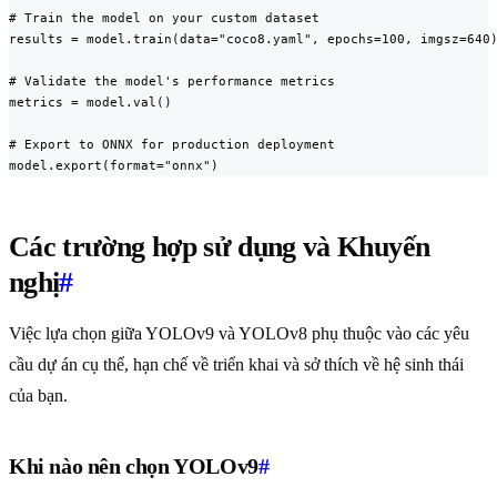
# Train the model on your custom dataset

results = model.train(data="coco8.yaml", epochs=100, imgsz=640)
# Validate the model's performance metrics

metrics = model.val()

# Export to ONNX for production deployment

model.export(format="onnx")
Các trường hợp sử dụng và Khuyến
nghị
#
Việc lựa chọn giữa YOLOv9 và YOLOv8 phụ thuộc vào các yêu
cầu dự án cụ thể, hạn chế về triển khai và sở thích về hệ sinh thái
của bạn.
Khi nào nên chọn YOLOv9
#