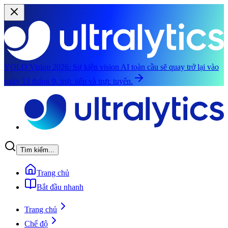
YOLO Vision 2026:
Sự kiện vision AI toàn cầu sẽ quay trở lại vào
ngày 13 tháng 9, trực tiếp và trực tuyến.
Chuyển đến nội dung chính
Tìm kiếm...
Trang chủ
Bắt đầu nhanh
Trang chủ
Chế độ