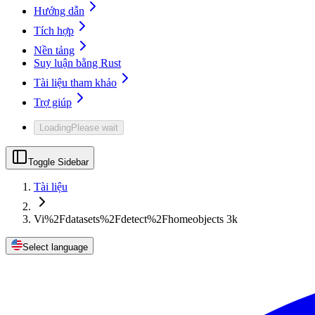
Hướng dẫn
Tích hợp
Nền tảng
Suy luận bằng Rust
Tài liệu tham khảo
Trợ giúp
Loading
Please wait
Toggle Sidebar
Tài liệu
Vi%2Fdatasets%2Fdetect%2Fhomeobjects 3k
Select language