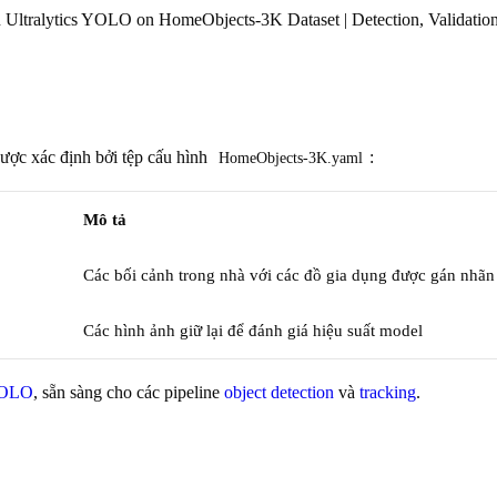
 Ultralytics YOLO on HomeObjects-3K Dataset | Detection, Validat
ược xác định bởi tệp cấu hình
:
HomeObjects-3K.yaml
Mô tả
Các bối cảnh trong nhà với các đồ gia dụng được gán nhãn
Các hình ảnh giữ lại để đánh giá hiệu suất model
 YOLO
, sẵn sàng cho các pipeline
object detection
và
tracking
.