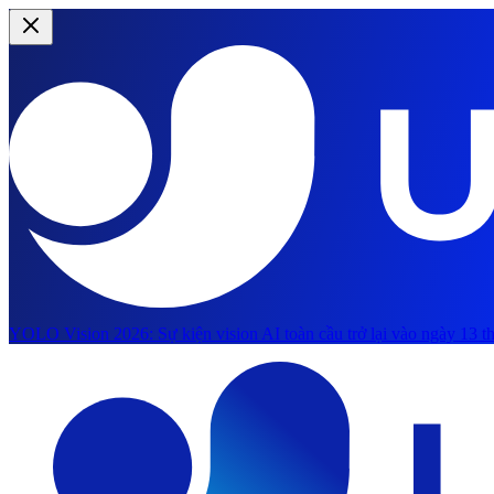
YOLO Vision 2026:
Sự kiện vision AI toàn cầu trở lại vào ngày 13 th
Chuyển đến nội dung chính