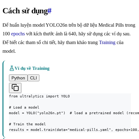
Cách sử dụng
#
Để huấn luyện model YOLO26n trên bộ dữ liệu Medical Pills trong
100
epochs
với kích thước ảnh là 640, hãy sử dụng các ví dụ sau.
Để biết các tham số chi tiết, hãy tham khảo trang
Training
của
model.
Ví dụ về Training
Python
CLI
from ultralytics import YOLO

# Load a model

model = YOLO("yolo26n.pt")  # load a pretrained model (recom
# Train the model

results = model.train(data="medical-pills.yaml", epochs=100