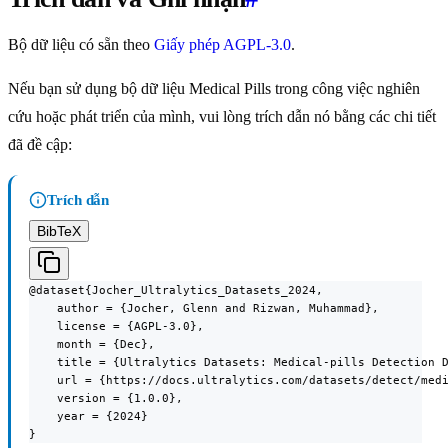
Bộ dữ liệu có sẵn theo
Giấy phép AGPL-3.0
.
Nếu bạn sử dụng bộ dữ liệu Medical Pills trong công việc nghiên
cứu hoặc phát triển của mình, vui lòng trích dẫn nó bằng các chi tiết
đã đề cập:
Trích dẫn
BibTeX
@dataset{Jocher_Ultralytics_Datasets_2024,

    author = {Jocher, Glenn and Rizwan, Muhammad},

    license = {AGPL-3.0},

    month = {Dec},

    title = {Ultralytics Datasets: Medical-pills Detection D
    url = {https://docs.ultralytics.com/datasets/detect/medi
    version = {1.0.0},

    year = {2024}

}