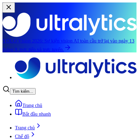
YOLO Vision 2026:
Sự kiện vision AI toàn cầu trở lại vào ngày 13
tháng 9, trực tiếp và trực tuyến.
Chuyển đến nội dung chính
Tìm kiếm...
Trang chủ
Bắt đầu nhanh
Trang chủ
Chế độ