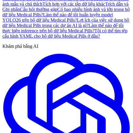
ảnh mẫu và chú thích
Tích hợp với các tập dữ liệu khác
Trích dẫn và
Ghi nhận
Câu hỏi thường gặp
Có bao nhiêu hình ảnh và lớp trong bộ
dữ liệu Medical Pills?
Làm thế nào để tôi huấn luyện model
YOLO26 trên bộ dữ liệu Medical Pills?
Lợi ích của việc sử dụng bộ
dữ liệu Medical Pills trong các dự án AI là gì?
Làm thế nào để tôi
thực hiện inference trên bộ dữ liệu Medical Pills?
Tôi có thể tìm tệp
cấu hình YAML cho bộ dữ liệu Medical Pills ở đâu?
Khám phá bằng AI