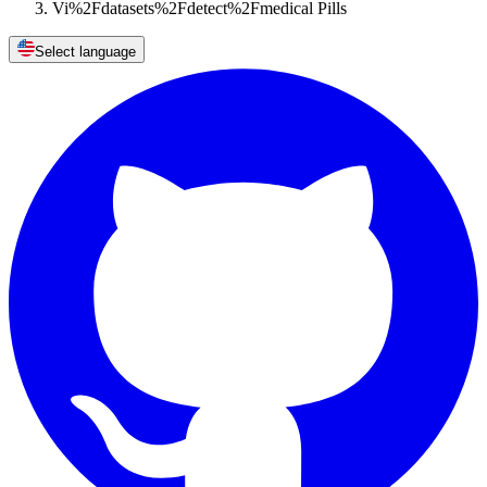
Vi%2Fdatasets%2Fdetect%2Fmedical Pills
Select language