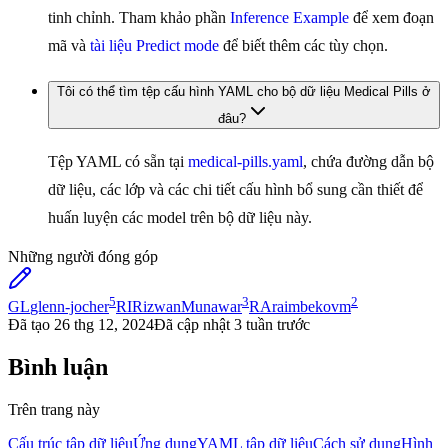
tinh chỉnh. Tham khảo phần
Inference Example
để xem đoạn
mã và
tài liệu Predict mode
để biết thêm các tùy chọn.
Tôi có thể tìm tệp cấu hình YAML cho bộ dữ liệu Medical Pills ở
đâu?
Tệp YAML có sẵn tại
medical-pills.yaml
, chứa đường dẫn bộ
dữ liệu, các lớp và các chi tiết cấu hình bổ sung cần thiết để
huấn luyện các model trên bộ dữ liệu này.
Những người đóng góp
5
3
2
GL
glenn-jocher
RI
RizwanMunawar
RA
raimbekovm
Đã tạo
26 thg 12, 2024
Đã cập nhật
3 tuần trước
Bình luận
Trên trang này
Cấu trúc tập dữ liệu
Ứng dụng
YAML tập dữ liệu
Cách sử dụng
Hình