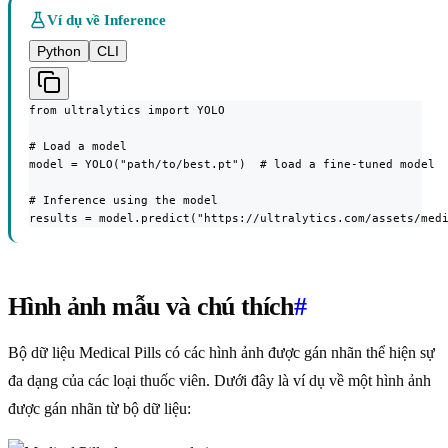
Ví dụ về Inference
Python
CLI
from ultralytics import YOLO

# Load a model

model = YOLO("path/to/best.pt")  # load a fine-tuned model

# Inference using the model

results = model.predict("https://ultralytics.com/assets/med
Hình ảnh mẫu và chú thích
#
Bộ dữ liệu Medical Pills có các hình ảnh được gán nhãn thể hiện sự
đa dạng của các loại thuốc viên. Dưới đây là ví dụ về một hình ảnh
được gán nhãn từ bộ dữ liệu: