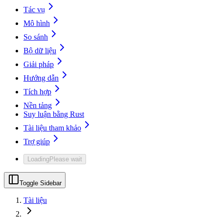
Tác vụ
Mô hình
So sánh
Bộ dữ liệu
Giải pháp
Hướng dẫn
Tích hợp
Nền tảng
Suy luận bằng Rust
Tài liệu tham khảo
Trợ giúp
Loading
Please wait
Toggle Sidebar
Tài liệu