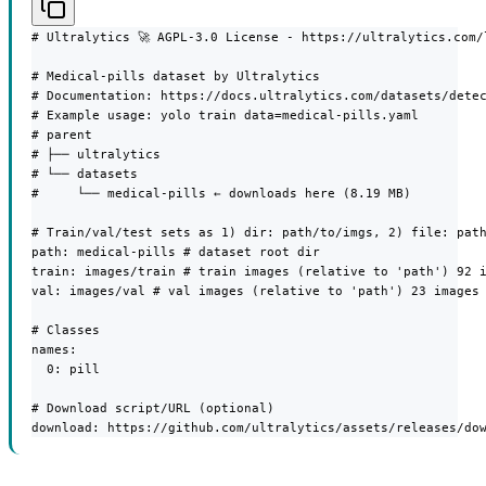
# Ultralytics 🚀 AGPL-3.0 License - https://ultralytics.com/l
# Medical-pills dataset by Ultralytics

# Documentation: https://docs.ultralytics.com/datasets/detec
# Example usage: yolo train data=medical-pills.yaml

# parent

# ├── ultralytics

# └── datasets

#     └── medical-pills ← downloads here (8.19 MB)

# Train/val/test sets as 1) dir: path/to/imgs, 2) file: path
path: medical-pills # dataset root dir

train: images/train # train images (relative to 'path') 92 i
val: images/val # val images (relative to 'path') 23 images

# Classes

names:

  0: pill

# Download script/URL (optional)

download: https://github.com/ultralytics/assets/releases/do