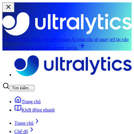
YOLO Vision 2026:
Sự kiện vision AI toàn cầu sẽ quay trở lại vào
ngày 13 tháng 9, trực tiếp và trực tuyến.
Chuyển đến nội dung chính
Tìm kiếm...
Trang chủ
Khởi động nhanh
Trang chủ
Chế độ