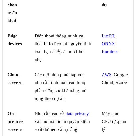
chọn
dụ
triển
khai
Edge
Điện thoại thông minh và
LiteRT
,
devices
thiết bị IoT có tài nguyên tính
ONNX
toán hạn chế; các mô hình
Runtime
nhẹ
Cloud
Các mô hình phức tạp với
AWS
, Google
servers
nhu cầu tính toán cao hơn;
Cloud, Azure
phần cứng có khả năng mở
rộng theo dự án
On-
Nhu cầu cao về
data privacy
Máy chủ
premise
và bảo mật; toàn quyền kiểm
GPU tự quản
servers
soát dữ liệu và hạ tầng
lý