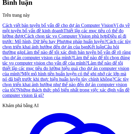
Bình luận
Trên trang này
Cách viết bản tuyên bố vấn đề cho dự án Computer Vision
Ví dụ về
một tuyên bố vấn đề kinh doanh
Thiết lập các mục tiêu có thể đo
lường được
Cách chọn tác vụ Computer Vision phù hợp
Điều gì đi
trước: Mô hình, Dữ liệu hay Phương pháp huấn luyện?
Cách các tùy
chọn triển khai ảnh hưởng đến dự án của bạn
Kết luận
Câu hỏi
thường gặp
Làm thế nào để tôi xác định bản tuyên bố vấn đề rõ ràng
cho dự án computer vision của mình?
Làm thế nào để tôi chọn đúng
tác vụ computer vision cho vấn đề của mình?
Làm thế nào để tôi
thiết lập các mục tiêu đo lường hiệu quả cho dự án computer vision
của mình?
Một mô hình tiền huấn luyện có thể ghi nhớ các lớp mà
nó đã biết trước khi thực hiện huấn luyện tùy chỉnh không?
Các tùy
chọn triển khai ảnh hưởng như thế nào đến dự án computer vision
của tôi?
Những thách thức phổ biến nhất trong việc xác định vấn đề
computer vision là gì?
Khám phá bằng AI