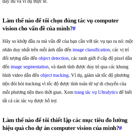
đầy đủ và ví dụ thực tế.
Làm thế nào để tôi chọn đúng tác vụ computer
vision cho vấn đề của mình?
#
Hãy so khớp đầu ra mà vấn đề của bạn cần với tác vụ tạo ra nó: một
nhãn duy nhất trên mỗi ảnh dẫn đến
image classification
, các vị trí
đối tượng dẫn đến
object detection
, các ranh giới ở cấp độ pixel dẫn
đến
image segmentation
, và danh tính được duy trì qua các khung
hình video dẫn đến
object tracking
. Ví dụ, giám sát tốc độ phương
tiện đòi hỏi tracking vì tốc độ được tính toán từ sự di chuyển của
mỗi phương tiện theo thời gian. Xem
trang tác vụ Ultralytics
để biết
tất cả các tác vụ được hỗ trợ.
Làm thế nào để tôi thiết lập các mục tiêu đo lường
hiệu quả cho dự án computer vision của mình?
#