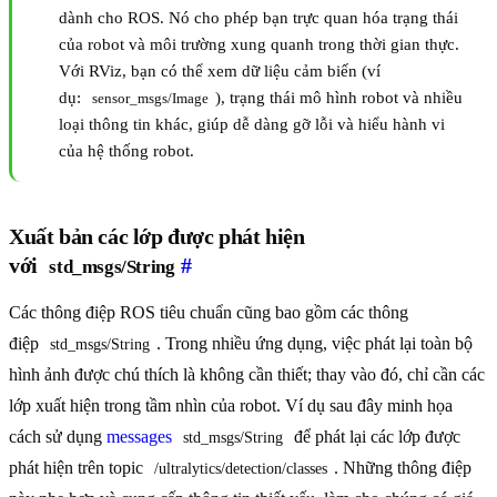
dành cho ROS. Nó cho phép bạn trực quan hóa trạng thái
của robot và môi trường xung quanh trong thời gian thực.
Với RViz, bạn có thể xem dữ liệu cảm biến (ví
dụ:
), trạng thái mô hình robot và nhiều
sensor_msgs/Image
loại thông tin khác, giúp dễ dàng gỡ lỗi và hiểu hành vi
của hệ thống robot.
Xuất bản các lớp được phát hiện
với
#
std_msgs/String
Các thông điệp ROS tiêu chuẩn cũng bao gồm các thông
điệp
. Trong nhiều ứng dụng, việc phát lại toàn bộ
std_msgs/String
hình ảnh được chú thích là không cần thiết; thay vào đó, chỉ cần các
lớp xuất hiện trong tầm nhìn của robot. Ví dụ sau đây minh họa
cách sử dụng
messages
để phát lại các lớp được
std_msgs/String
phát hiện trên topic
. Những thông điệp
/ultralytics/detection/classes