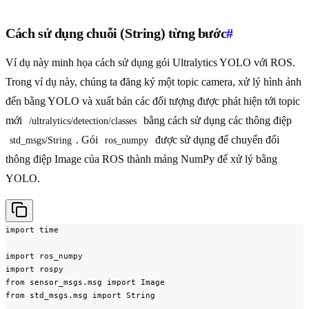
Cách sử dụng chuỗi (String) từng bước
#
Ví dụ này minh họa cách sử dụng gói Ultralytics YOLO với ROS.
Trong ví dụ này, chúng ta đăng ký một topic camera, xử lý hình ảnh
đến bằng YOLO và xuất bản các đối tượng được phát hiện tới topic
mới
bằng cách sử dụng các thông điệp
/ultralytics/detection/classes
. Gói
được sử dụng để chuyển đổi
std_msgs/String
ros_numpy
thông điệp Image của ROS thành mảng NumPy để xử lý bằng
YOLO.
import time

import ros_numpy

import rospy

from sensor_msgs.msg import Image

from std_msgs.msg import String
