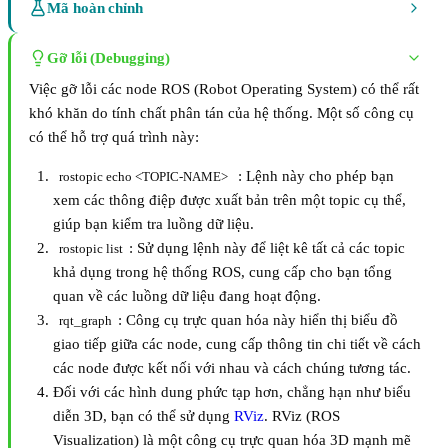
Mã hoàn chỉnh
Gỡ lỗi (Debugging)
Việc gỡ lỗi các node ROS (Robot Operating System) có thể rất
khó khăn do tính chất phân tán của hệ thống. Một số công cụ
có thể hỗ trợ quá trình này:
: Lệnh này cho phép bạn
rostopic echo <TOPIC-NAME>
xem các thông điệp được xuất bản trên một topic cụ thể,
giúp bạn kiểm tra luồng dữ liệu.
: Sử dụng lệnh này để liệt kê tất cả các topic
rostopic list
khả dụng trong hệ thống ROS, cung cấp cho bạn tổng
quan về các luồng dữ liệu đang hoạt động.
: Công cụ trực quan hóa này hiển thị biểu đồ
rqt_graph
giao tiếp giữa các node, cung cấp thông tin chi tiết về cách
các node được kết nối với nhau và cách chúng tương tác.
Đối với các hình dung phức tạp hơn, chẳng hạn như biểu
diễn 3D, bạn có thể sử dụng
RViz
. RViz (ROS
Visualization) là một công cụ trực quan hóa 3D mạnh mẽ