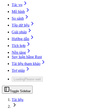
Tác vụ
Mô hình
So sánh
Tập dữ liệu
Giải pháp
Hướng dẫn
Tích hợp
Nền tảng
Suy luận bằng Rust
Tài liệu tham khảo
Trợ giúp
Loading
Please wait
Toggle Sidebar
Tài liệu