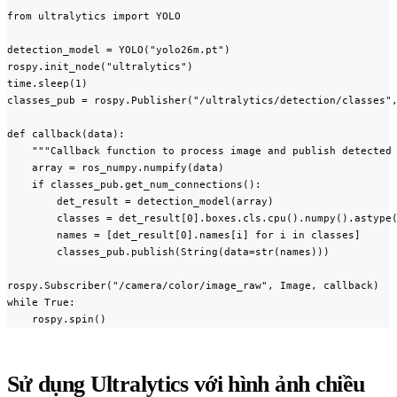
from ultralytics import YOLO

detection_model = YOLO("yolo26m.pt")

rospy.init_node("ultralytics")

time.sleep(1)

classes_pub = rospy.Publisher("/ultralytics/detection/classes",
def callback(data):

    """Callback function to process image and publish detected 
    array = ros_numpy.numpify(data)

    if classes_pub.get_num_connections():

        det_result = detection_model(array)

        classes = det_result[0].boxes.cls.cpu().numpy().astype(
        names = [det_result[0].names[i] for i in classes]

        classes_pub.publish(String(data=str(names)))

rospy.Subscriber("/camera/color/image_raw", Image, callback)

while True:

    rospy.spin()
Sử dụng Ultralytics với hình ảnh chiều