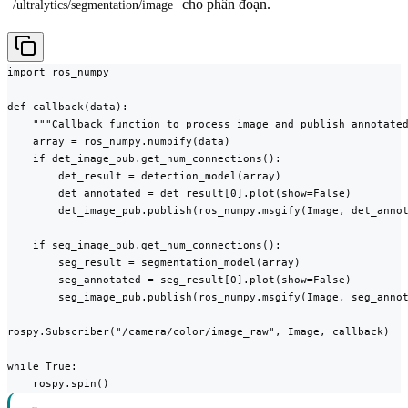
cho phân đoạn.
/ultralytics/segmentation/image
import ros_numpy

def callback(data):

    """Callback function to process image and publish annotated
    array = ros_numpy.numpify(data)

    if det_image_pub.get_num_connections():

        det_result = detection_model(array)

        det_annotated = det_result[0].plot(show=False)

        det_image_pub.publish(ros_numpy.msgify(Image, det_annot
    if seg_image_pub.get_num_connections():

        seg_result = segmentation_model(array)

        seg_annotated = seg_result[0].plot(show=False)

        seg_image_pub.publish(ros_numpy.msgify(Image, seg_annot
rospy.Subscriber("/camera/color/image_raw", Image, callback)

while True:

    rospy.spin()