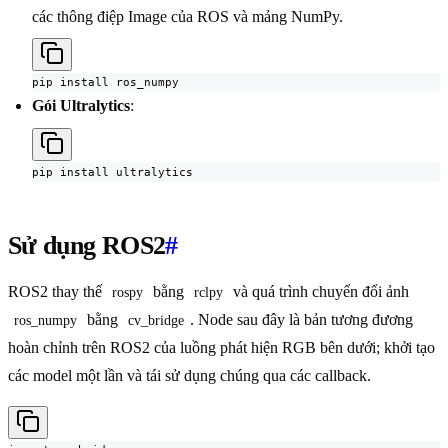
các thông điệp Image của ROS và mảng NumPy.
pip install ros_numpy
Gói Ultralytics
:
pip install ultralytics
Sử dụng ROS2
#
ROS2 thay thế
bằng
và quá trình chuyển đổi ảnh
rospy
rclpy
bằng
. Node sau đây là bản tương đương
ros_numpy
cv_bridge
hoàn chỉnh trên ROS2 của luồng phát hiện RGB bên dưới; khởi tạo
các model một lần và tái sử dụng chúng qua các callback.