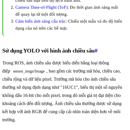
chiều sâu dựa trên độ lệch hình ảnh.
Camera Time-of-Flight (ToF)
: Đo thời gian ánh sáng mất
để quay lại từ một đối tượng.
Cảm biến ánh sáng cấu trúc
: Chiếu một mẫu và đo độ biến
dạng của nó trên các bề mặt.
Sử dụng YOLO với hình ảnh chiều sâu
#
Trong ROS, ảnh chiều sâu được biểu diễn bằng loại thông
điệp
, bao gồm các trường mã hóa, chiều cao,
sensor_msgs/Image
chiều rộng và dữ liệu pixel. Trường mã hóa cho ảnh chiều sâu
thường sử dụng định dạng như "16UC1", biểu thị một số nguyên
không dấu 16-bit cho mỗi pixel, trong đó mỗi giá trị đại diện cho
khoảng cách đến đối tượng. Ảnh chiều sâu thường được sử dụng
kết hợp với ảnh RGB để cung cấp cái nhìn toàn diện hơn về môi
trường.