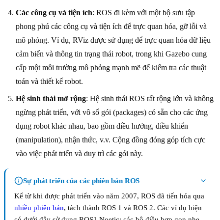
Các công cụ và tiện ích
: ROS đi kèm với một bộ sưu tập
phong phú các công cụ và tiện ích để trực quan hóa, gỡ lỗi và
mô phỏng. Ví dụ, RViz được sử dụng để trực quan hóa dữ liệu
cảm biến và thông tin trạng thái robot, trong khi Gazebo cung
cấp một môi trường mô phỏng mạnh mẽ để kiểm tra các thuật
toán và thiết kế robot.
Hệ sinh thái mở rộng
: Hệ sinh thái ROS rất rộng lớn và không
ngừng phát triển, với vô số gói (packages) có sẵn cho các ứng
dụng robot khác nhau, bao gồm điều hướng, điều khiển
(manipulation), nhận thức, v.v. Cộng đồng đóng góp tích cực
vào việc phát triển và duy trì các gói này.
Sự phát triển của các phiên bản ROS
Kể từ khi được phát triển vào năm 2007, ROS đã tiến hóa qua
nhiều phiên bản
, tách thành ROS 1 và ROS 2. Các ví dụ hiện
có dưới đây sử dụng ROS1 Noetic; các bộ điều hợp gọn nhẹ