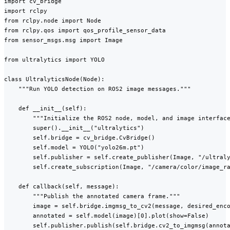
import cv_bridge

import rclpy

from rclpy.node import Node

from rclpy.qos import qos_profile_sensor_data

from sensor_msgs.msg import Image

from ultralytics import YOLO

class UltralyticsNode(Node):

    """Run YOLO detection on ROS2 image messages."""

    def __init__(self):

        """Initialize the ROS2 node, model, and image interface
        super().__init__("ultralytics")

        self.bridge = cv_bridge.CvBridge()

        self.model = YOLO("yolo26m.pt")

        self.publisher = self.create_publisher(Image, "/ultraly
        self.create_subscription(Image, "/camera/color/image_ra
    def callback(self, message):

        """Publish the annotated camera frame."""

        image = self.bridge.imgmsg_to_cv2(message, desired_enco
        annotated = self.model(image)[0].plot(show=False)

        self.publisher.publish(self.bridge.cv2_to_imgmsg(annota