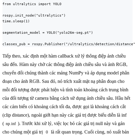
from ultralytics import YOLO

rospy.init_node("ultralytics")

time.sleep(1)

segmentation_model = YOLO("yolo26m-seg.pt")

classes_pub = rospy.Publisher("/ultralytics/detection/distance
Tiếp theo, xác định một hàm callback xử lý thông điệp ảnh chiều
sâu đến. Hàm này chờ các thông điệp ảnh chiều sâu và ảnh RGB,
chuyển đổi chúng thành các mảng NumPy và áp dụng model phân
đoạn cho ảnh RGB. Sau đó, nó trích xuất mặt nạ phân đoạn cho
mỗi đối tượng được phát hiện và tính toán khoảng cách trung bình
của đối tượng từ camera bằng cách sử dụng ảnh chiều sâu. Hầu hết
các cảm biến có khoảng cách tối đa, được gọi là khoảng cách cắt
(clip distance), ngoài giới hạn này các giá trị được biểu diễn là inf
(
). Trước khi xử lý, việc lọc bỏ các giá trị null này và gán
np.inf
cho chúng một giá trị
là rất quan trọng. Cuối cùng, nó xuất bản
0