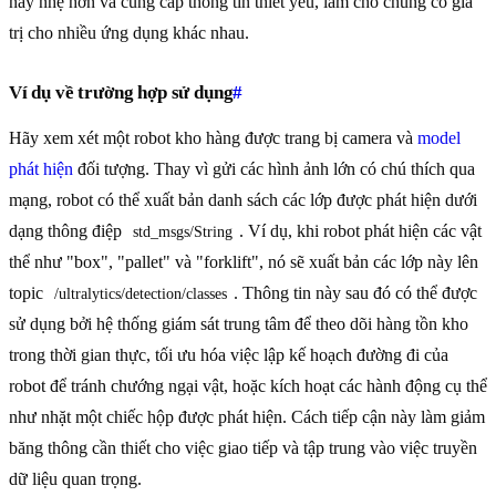
này nhẹ hơn và cung cấp thông tin thiết yếu, làm cho chúng có giá
trị cho nhiều ứng dụng khác nhau.
Ví dụ về trường hợp sử dụng
#
Hãy xem xét một robot kho hàng được trang bị camera và
model
phát hiện
đối tượng. Thay vì gửi các hình ảnh lớn có chú thích qua
mạng, robot có thể xuất bản danh sách các lớp được phát hiện dưới
dạng thông điệp
. Ví dụ, khi robot phát hiện các vật
std_msgs/String
thể như "box", "pallet" và "forklift", nó sẽ xuất bản các lớp này lên
topic
. Thông tin này sau đó có thể được
/ultralytics/detection/classes
sử dụng bởi hệ thống giám sát trung tâm để theo dõi hàng tồn kho
trong thời gian thực, tối ưu hóa việc lập kế hoạch đường đi của
robot để tránh chướng ngại vật, hoặc kích hoạt các hành động cụ thể
như nhặt một chiếc hộp được phát hiện. Cách tiếp cận này làm giảm
băng thông cần thiết cho việc giao tiếp và tập trung vào việc truyền
dữ liệu quan trọng.