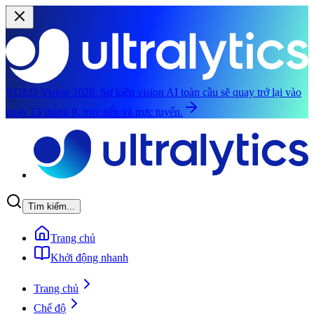
YOLO Vision 2026:
Sự kiện vision AI toàn cầu sẽ quay trở lại vào
ngày 13 tháng 9, trực tiếp và trực tuyến.
Chuyển đến nội dung chính
Tìm kiếm...
Trang chủ
Khởi động nhanh
Trang chủ
Chế độ