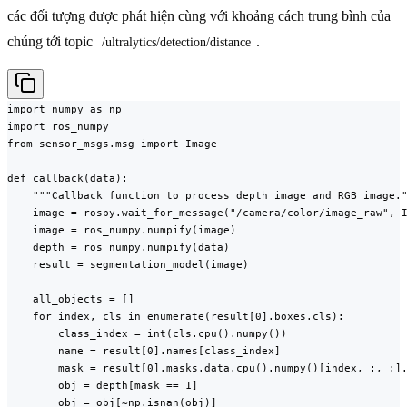
các đối tượng được phát hiện cùng với khoảng cách trung bình của
chúng tới topic
.
/ultralytics/detection/distance
import numpy as np

import ros_numpy

from sensor_msgs.msg import Image

def callback(data):

    """Callback function to process depth image and RGB image."
    image = rospy.wait_for_message("/camera/color/image_raw", I
    image = ros_numpy.numpify(image)

    depth = ros_numpy.numpify(data)

    result = segmentation_model(image)

    all_objects = []

    for index, cls in enumerate(result[0].boxes.cls):

        class_index = int(cls.cpu().numpy())

        name = result[0].names[class_index]

        mask = result[0].masks.data.cpu().numpy()[index, :, :].
        obj = depth[mask == 1]

        obj = obj[~np.isnan(obj)]
