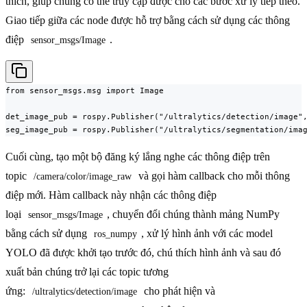
thích, giúp chúng có thể truy cập được cho các bước xử lý tiếp theo.
Giao tiếp giữa các node được hỗ trợ bằng cách sử dụng các thông
điệp
.
sensor_msgs/Image
from sensor_msgs.msg import Image

det_image_pub = rospy.Publisher("/ultralytics/detection/image",
seg_image_pub = rospy.Publisher("/ultralytics/segmentation/ima
Cuối cùng, tạo một bộ đăng ký lắng nghe các thông điệp trên
topic
và gọi hàm callback cho mỗi thông
/camera/color/image_raw
điệp mới. Hàm callback này nhận các thông điệp
loại
, chuyển đổi chúng thành mảng NumPy
sensor_msgs/Image
bằng cách sử dụng
, xử lý hình ảnh với các model
ros_numpy
YOLO đã được khởi tạo trước đó, chú thích hình ảnh và sau đó
xuất bản chúng trở lại các topic tương
ứng:
cho phát hiện và
/ultralytics/detection/image