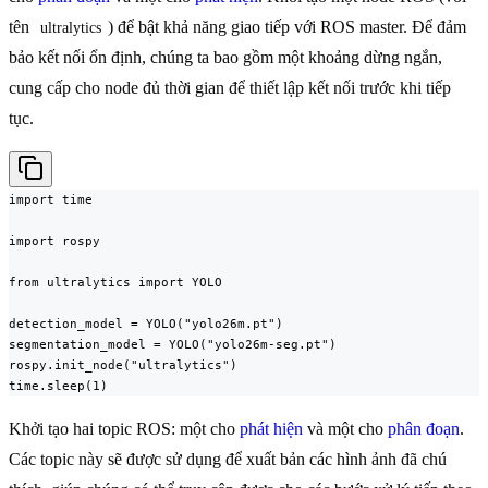
tên
) để bật khả năng giao tiếp với ROS master. Để đảm
ultralytics
bảo kết nối ổn định, chúng ta bao gồm một khoảng dừng ngắn,
cung cấp cho node đủ thời gian để thiết lập kết nối trước khi tiếp
tục.
import time

import rospy

from ultralytics import YOLO

detection_model = YOLO("yolo26m.pt")

segmentation_model = YOLO("yolo26m-seg.pt")

rospy.init_node("ultralytics")

time.sleep(1)
Khởi tạo hai topic ROS: một cho
phát hiện
và một cho
phân đoạn
.
Các topic này sẽ được sử dụng để xuất bản các hình ảnh đã chú