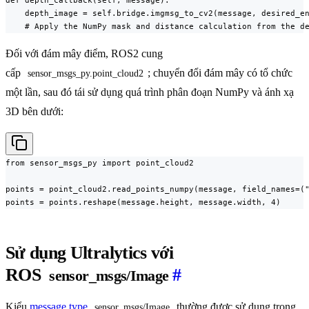
def depth_callback(self, message):

    depth_image = self.bridge.imgmsg_to_cv2(message, desired_en
    # Apply the NumPy mask and distance calculation from the d
Đối với đám mây điểm, ROS2 cung
cấp
; chuyển đổi đám mây có tổ chức
sensor_msgs_py.point_cloud2
một lần, sau đó tái sử dụng quá trình phân đoạn NumPy và ánh xạ
3D bên dưới:
from sensor_msgs_py import point_cloud2

points = point_cloud2.read_points_numpy(message, field_names=("
points = points.reshape(message.height, message.width, 4)
Sử dụng Ultralytics với
ROS
#
sensor_msgs/Image
Kiểu
message type
thường được sử dụng trong
sensor_msgs/Image