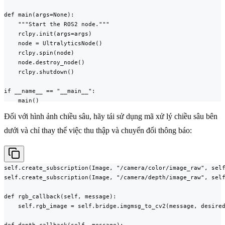
def main(args=None):

    """Start the ROS2 node."""

    rclpy.init(args=args)

    node = UltralyticsNode()

    rclpy.spin(node)

    node.destroy_node()

    rclpy.shutdown()

if __name__ == "__main__":

    main()
Đối với hình ảnh chiều sâu, hãy tái sử dụng mã xử lý chiều sâu bên
dưới và chỉ thay thế việc thu thập và chuyển đổi thông báo:
self.create_subscription(Image, "/camera/color/image_raw", self
self.create_subscription(Image, "/camera/depth/image_raw", self
def rgb_callback(self, message):

    self.rgb_image = self.bridge.imgmsg_to_cv2(message, desired