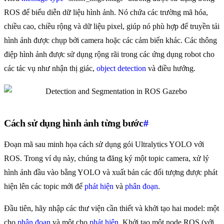
ROS để biểu diễn dữ liệu hình ảnh. Nó chứa các trường mã hóa,
chiều cao, chiều rộng và dữ liệu pixel, giúp nó phù hợp để truyền tải
hình ảnh được chụp bởi camera hoặc các cảm biến khác. Các thông
điệp hình ảnh được sử dụng rộng rãi trong các ứng dụng robot cho
các tác vụ như nhận thị giác,
object detection
và điều hướng.
Cách sử dụng hình ảnh từng bước
#
Đoạn mã sau minh họa cách sử dụng gói Ultralytics YOLO với
ROS. Trong ví dụ này, chúng ta đăng ký một topic camera, xử lý
hình ảnh đầu vào bằng YOLO và xuất bản các đối tượng được phát
hiện lên các topic mới để
phát hiện
và
phân đoạn
.
Đầu tiên, hãy nhập các thư viện cần thiết và khởi tạo hai model: một
cho
phân đoạn
và một cho
phát hiện
. Khởi tạo một node ROS (với