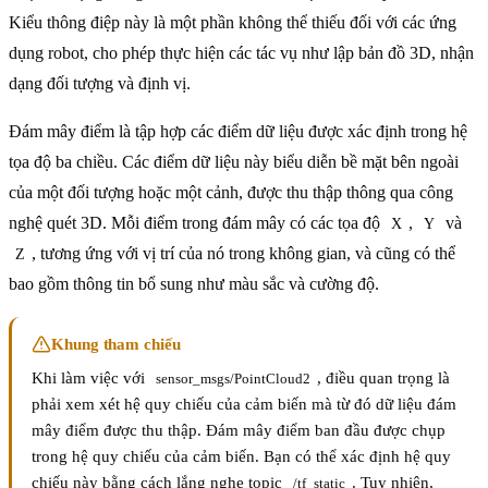
Kiểu thông điệp này là một phần không thể thiếu đối với các ứng
dụng robot, cho phép thực hiện các tác vụ như lập bản đồ 3D, nhận
dạng đối tượng và định vị.
Đám mây điểm là tập hợp các điểm dữ liệu được xác định trong hệ
tọa độ ba chiều. Các điểm dữ liệu này biểu diễn bề mặt bên ngoài
của một đối tượng hoặc một cảnh, được thu thập thông qua công
nghệ quét 3D. Mỗi điểm trong đám mây có các tọa độ
,
và
X
Y
, tương ứng với vị trí của nó trong không gian, và cũng có thể
Z
bao gồm thông tin bổ sung như màu sắc và cường độ.
Khung tham chiếu
Khi làm việc với
, điều quan trọng là
sensor_msgs/PointCloud2
phải xem xét hệ quy chiếu của cảm biến mà từ đó dữ liệu đám
mây điểm được thu thập. Đám mây điểm ban đầu được chụp
trong hệ quy chiếu của cảm biến. Bạn có thể xác định hệ quy
chiếu này bằng cách lắng nghe topic
. Tuy nhiên,
/tf_static