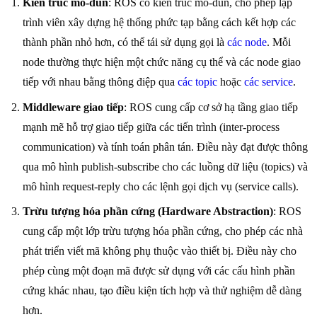
Kiến trúc mô-đun
: ROS có kiến trúc mô-đun, cho phép lập
trình viên xây dựng hệ thống phức tạp bằng cách kết hợp các
thành phần nhỏ hơn, có thể tái sử dụng gọi là
các node
. Mỗi
node thường thực hiện một chức năng cụ thể và các node giao
tiếp với nhau bằng thông điệp qua
các topic
hoặc
các service
.
Middleware giao tiếp
: ROS cung cấp cơ sở hạ tầng giao tiếp
mạnh mẽ hỗ trợ giao tiếp giữa các tiến trình (inter-process
communication) và tính toán phân tán. Điều này đạt được thông
qua mô hình publish-subscribe cho các luồng dữ liệu (topics) và
mô hình request-reply cho các lệnh gọi dịch vụ (service calls).
Trừu tượng hóa phần cứng (Hardware Abstraction)
: ROS
cung cấp một lớp trừu tượng hóa phần cứng, cho phép các nhà
phát triển viết mã không phụ thuộc vào thiết bị. Điều này cho
phép cùng một đoạn mã được sử dụng với các cấu hình phần
cứng khác nhau, tạo điều kiện tích hợp và thử nghiệm dễ dàng
hơn.