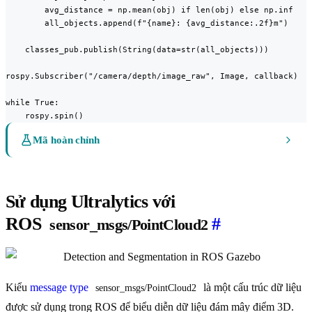
        avg_distance = np.mean(obj) if len(obj) else np.inf

        all_objects.append(f"{name}: {avg_distance:.2f}m")

    classes_pub.publish(String(data=str(all_objects)))

rospy.Subscriber("/camera/depth/image_raw", Image, callback)

while True:

    rospy.spin()
Mã hoàn chỉnh
Sử dụng Ultralytics với
ROS
#
sensor_msgs/PointCloud2
Kiểu
message type
là một cấu trúc dữ liệu
sensor_msgs/PointCloud2
được sử dụng trong ROS để biểu diễn dữ liệu đám mây điểm 3D.