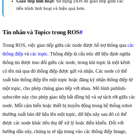
Giao tiếp linh hoạt
: Sử dụng DDS để giao tiếp giữa các
tiến trình linh hoạt và hiệu quả hơn.
Tin nhắn và Topics trong ROS
#
Trong ROS, việc giao tiếp giữa các node được hỗ trợ thông qua
các
thông điệp
và
các topic
. Thông điệp là cấu trúc dữ liệu định nghĩa
thông tin được trao đổi giữa các node, trong khi topic là một kênh
có tên mà qua đó thông điệp được gửi và nhận. Các node có thể
xuất bản thông điệp lên một topic hoặc đăng ký nhận thông điệp từ
một topic, cho phép chúng giao tiếp với nhau. Mô hình publish-
subscribe này cho phép giao tiếp bất đồng bộ và sự tách rời giữa các
node. Mỗi cảm biến hoặc thiết bị truyền động trong hệ thống robot
thường xuất bản dữ liệu lên một topic, dữ liệu này sau đó có thể
được các node khác tiêu thụ để xử lý hoặc điều khiển. Đối với
hướng dẫn này, chúng ta sẽ tập trung vào các thông điệp Image,