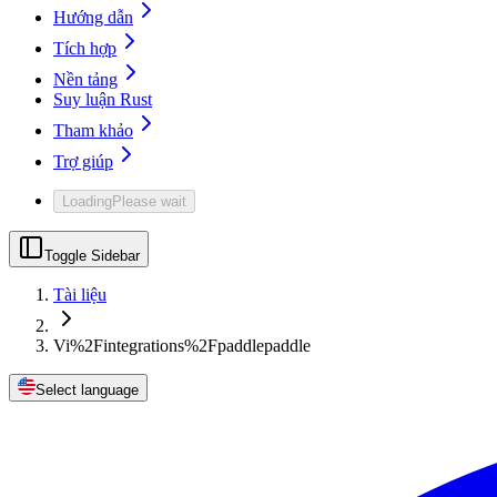
Hướng dẫn
Tích hợp
Nền tảng
Suy luận Rust
Tham khảo
Trợ giúp
Loading
Please wait
Toggle Sidebar
Tài liệu
Vi%2Fintegrations%2Fpaddlepaddle
Select language