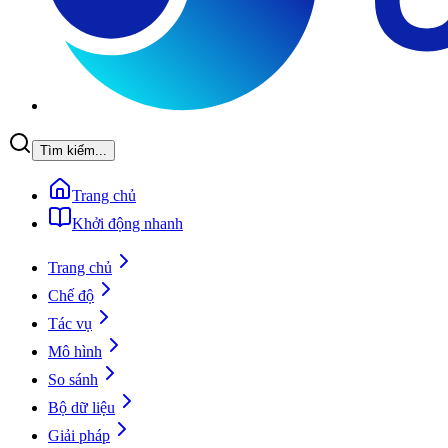
Tìm kiếm...
Trang chủ
Khởi động nhanh
Trang chủ
Chế độ
Tác vụ
Mô hình
So sánh
Bộ dữ liệu
Giải pháp