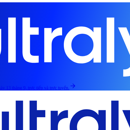
ày 13 tháng 9, trực tiếp và trực tuyến.