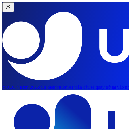
YOLO Vision 2026:
Sự kiện vision AI toàn cầu sẽ quay trở lại vào ng
Chuyển đến nội dung chính