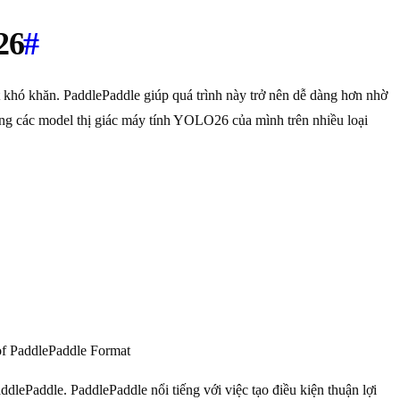
26
#
rất khó khăn. PaddlePaddle giúp quá trình này trở nên dễ dàng hơn nhờ
dụng các model thị giác máy tính YOLO26 của mình trên nhiều loại
of PaddlePaddle Format
lePaddle. PaddlePaddle nổi tiếng với việc tạo điều kiện thuận lợi