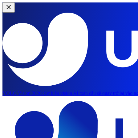
YOLO Vision 2026:
Sự kiện vision AI toàn cầu sẽ quay trở lại vào ng
Chuyển đến nội dung chính