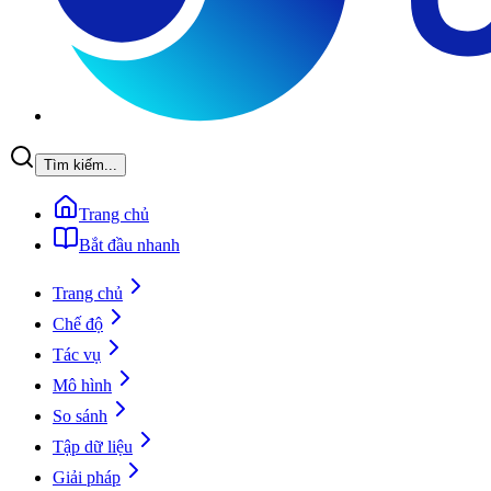
Tìm kiếm...
Trang chủ
Bắt đầu nhanh
Trang chủ
Chế độ
Tác vụ
Mô hình
So sánh
Tập dữ liệu
Giải pháp