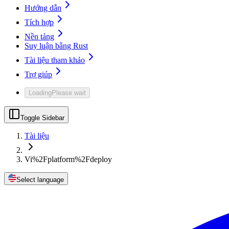
Hướng dẫn
Tích hợp
Nền tảng
Suy luận bằng Rust
Tài liệu tham khảo
Trợ giúp
Loading
Please wait
Toggle Sidebar
Tài liệu
Vi%2Fplatform%2Fdeploy
Select language