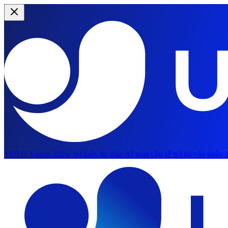
YOLO Vision 2026:
Sự kiện thị giác AI toàn cầu sẽ trở lại vào ngày 1
Chuyển đến nội dung chính