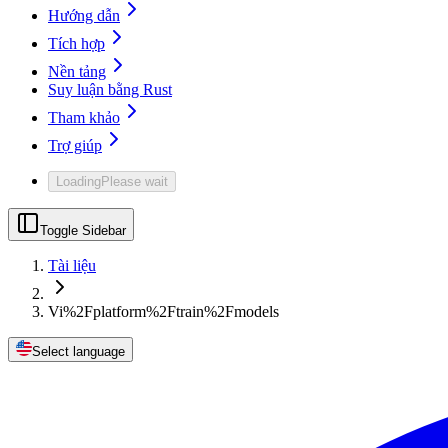
Hướng dẫn
Tích hợp
Nền tảng
Suy luận bằng Rust
Tham khảo
Trợ giúp
Loading
Please wait
Toggle Sidebar
Tài liệu
Vi%2Fplatform%2Ftrain%2Fmodels
Select language