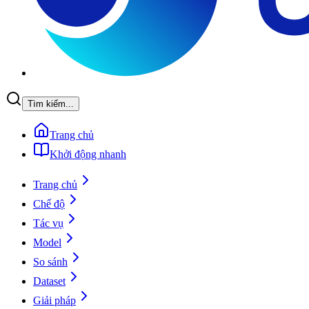
Tìm kiếm...
Trang chủ
Khởi động nhanh
Trang chủ
Chế độ
Tác vụ
Model
So sánh
Dataset
Giải pháp