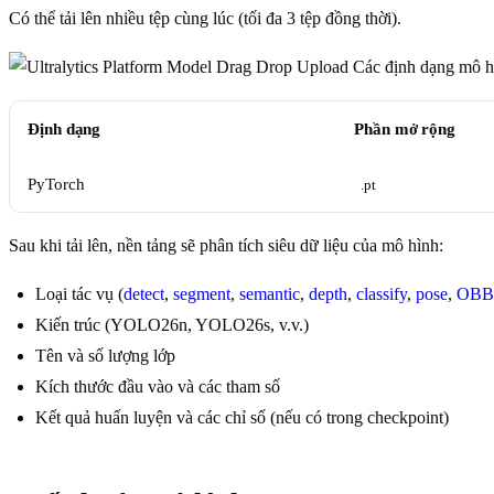
Có thể tải lên nhiều tệp cùng lúc (tối đa 3 tệp đồng thời).
Các định dạng mô hì
Định dạng
Phần mở rộng
PyTorch
.pt
Sau khi tải lên, nền tảng sẽ phân tích siêu dữ liệu của mô hình:
Loại tác vụ (
detect
,
segment
,
semantic
,
depth
,
classify
,
pose
,
OBB
Kiến trúc (YOLO26n, YOLO26s, v.v.)
Tên và số lượng lớp
Kích thước đầu vào và các tham số
Kết quả huấn luyện và các chỉ số (nếu có trong checkpoint)