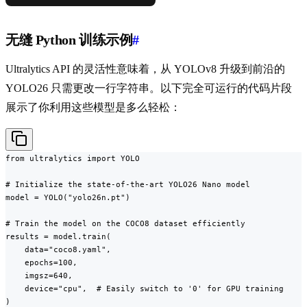
无缝 Python 训练示例
#
Ultralytics API 的灵活性意味着，从 YOLOv8 升级到前沿的
YOLO26 只需更改一行字符串。以下完全可运行的代码片段
展示了你利用这些模型是多么轻松：
from ultralytics import YOLO

# Initialize the state-of-the-art YOLO26 Nano model

model = YOLO("yolo26n.pt")

# Train the model on the COCO8 dataset efficiently

results = model.train(

    data="coco8.yaml",

    epochs=100,

    imgsz=640,

    device="cpu",  # Easily switch to '0' for GPU training

)
