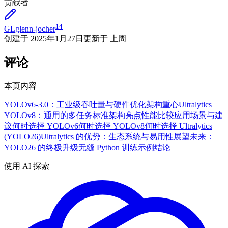
贡献者
14
GL
glenn-jocher
创建于
2025年1月27日
更新于
上周
评论
本页内容
YOLOv6-3.0：工业级吞吐量与硬件优化
架构重心
Ultralytics
YOLOv8：通用的多任务标准
架构亮点
性能比较
应用场景与建
议
何时选择 YOLOv6
何时选择 YOLOv8
何时选择 Ultralytics
(YOLO26)
Ultralytics 的优势：生态系统与易用性
展望未来：
YOLO26 的终极升级
无缝 Python 训练示例
结论
使用 AI 探索