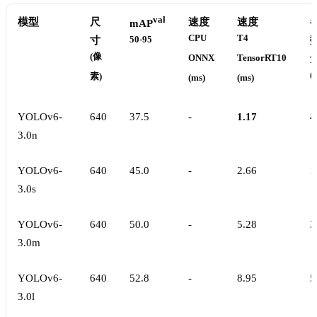
val
模型
尺
速度
速度
mAP
CPU
T4
寸
50-95
(像
ONNX
TensorRT10
(
素)
(ms)
(ms)
YOLOv6-
640
37.5
-
1.17
4
3.0n
YOLOv6-
640
45.0
-
2.66
1
3.0s
YOLOv6-
640
50.0
-
5.28
3
3.0m
YOLOv6-
640
52.8
-
8.95
5
3.0l