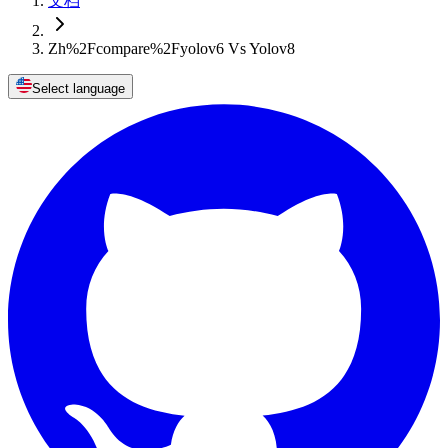
文档
Zh%2Fcompare%2Fyolov6 Vs Yolov8
Select language