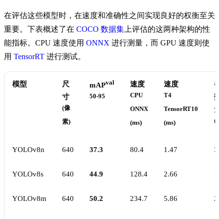
在评估这些模型时，在速度和准确性之间实现良好的权衡至关
重要。下表概述了在
COCO 数据集
上评估的这两种架构的性
能指标。CPU 速度使用
ONNX
进行测量，而 GPU 速度则使
用
TensorRT
进行测试。
val
模型
尺
速度
速度
mAP
CPU
T4
寸
50-95
(像
ONNX
TensorRT10
(
素)
(ms)
(ms)
YOLOv8n
640
37.3
80.4
1.47
3
YOLOv8s
640
44.9
128.4
2.66
1
YOLOv8m
640
50.2
234.7
5.86
2