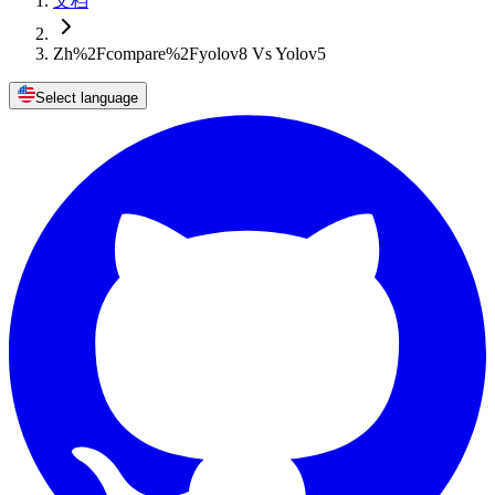
文档
Zh%2Fcompare%2Fyolov8 Vs Yolov5
Select language