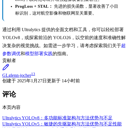
ProgLoss + STAL：
先进的损失函数，显著改善了小目
标识别，这对航空影像和物联网至关重要。
通过利用 Ultralytics 提供的全面文档和工具，你可以轻松部署
YOLOv8，或探索前沿的 YOLO26，以空前的速度和准确性解
决复杂的视觉挑战。如需进一步学习，请考虑探索我们关于
超
参数调优
和
模型部署实践
的指南。
贡献者
13
GL
glenn-jocher
创建于
2025年1月27日
更新于
14小时前
评论
本页内容
Ultralytics YOLOv8：多功能标准
架构与方法
优势与不足
Ultralytics YOLOv5：敏捷的先驱
架构与方法
优势与不足
性能