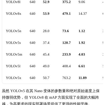
YOLOv8l
640
52.9
375.2
9.06
4
YOLOv8x
640
53.9
479.1
14.37
6
YOLOv5n
640
28.0
73.6
1.12
2
YOLOv5s
640
37.4
120.7
1.92
9
YOLOv5m
640
45.4
233.9
4.03
2
YOLOv5l
640
49.0
408.4
6.61
5
YOLOv5x
640
50.7
763.2
11.89
9
虽然 YOLOv5 在其 Nano 变体的参数量和绝对原始速度上保
持微弱优势，但 YOLOv8 在 mAP 方面实现了全面的大幅跨
越，为高要求的现实部署场景提供了更强的性能平衡。