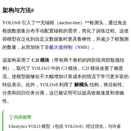
架构与方法
#
YOLOv8 引入了**无锚框（anchor-free）**检测头，通过免去
根据数据集分布手动配置锚框的需求，简化了训练过程。这使
得模型在泛化到自定义数据集时更具鲁棒性，并减少了框预测
的数量，从而加快了
非极大值抑制（NMS）
。
该架构采用了
C2f 模块
（带有两个卷积的跨阶段局部瓶颈结
构），取代了 YOLOv5 中的 C3 模块。C2f 模块改善了梯度
流，使模型能够在不大幅增加计算成本的情况下学习更丰富的
特征表示。此外，YOLOv8 利用了
解耦头
结构，将目标性、
分类和回归任务分离，这已被证明可以提高收敛速度和准确
性。
内存效率
Ultralytics YOLO 模型（包括 YOLOv8）经过优化，与许多