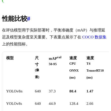
性能比较
#
在评估模型用于实际部署时，平衡准确度（mAP）与推理延
迟及模型复杂度至关重要。下表重点展示了在
COCO 数据集
上的性能指标。
val
模型
尺
速度
速度
mAP
CPU
T4
寸
50-95
(像
ONNX
TensorRT10
素)
(ms)
(ms)
YOLOv8n
640
37.3
80.4
1.47
YOLOv8s
640
44.9
128.4
2.66