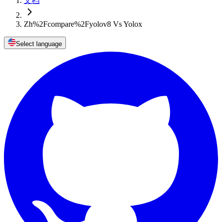
文档
Zh%2Fcompare%2Fyolov8 Vs Yolox
Select language