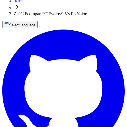
文档
Zh%2Fcompare%2Fyolov9 Vs Pp Yoloe
Select language