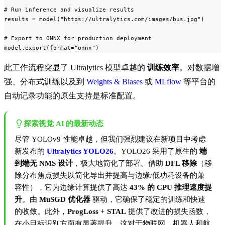
# Run inference and visualize results

results = model("https://ultralytics.com/images/bus.jpg")

# Export to ONNX for production deployment

model.export(format="onnx")
此工作流程突显了 Ultralytics 模型卓越的
训练效率
。对数据增
强、分布式训练以及到
Weights & Biases
或
MLflow
等平台的
自动记录功能的原生支持是标准配置。
探索视觉 AI 的最新动态
尽管 YOLOv9 性能卓越，但我们强烈建议在新项目中考虑
新发布的
Ultralytics YOLO26
。YOLO26 采用了原生的
端
到端无 NMS 设计
，极大地简化了部署。借助
DFL 移除
（移
除分布焦点损失以简化导出并提高与边缘/低功耗设备的兼
容性），它为边缘计算提供了高达
43% 的 CPU 推理速度提
升
。由
MuSGD 优化器
驱动，它确保了稳定的训练和快速
的收敛。此外，
ProgLoss + STAL
提供了改进的损失函数，
在小目标识别方面有显著提升，这对于物联网、机器人和航