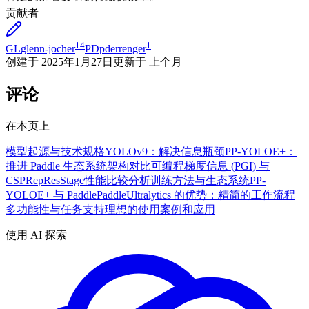
贡献者
14
1
GL
glenn-jocher
PD
pderrenger
创建于
2025年1月27日
更新于
上个月
评论
在本页上
模型起源与技术规格
YOLOv9：解决信息瓶颈
PP-YOLOE+：
推进 Paddle 生态系统
架构对比
可编程梯度信息 (PGI) 与
CSPRepResStage
性能比较
分析
训练方法与生态系统
PP-
YOLOE+ 与 PaddlePaddle
Ultralytics 的优势：精简的工作流程
多功能性与任务支持
理想的使用案例和应用
使用 AI 探索