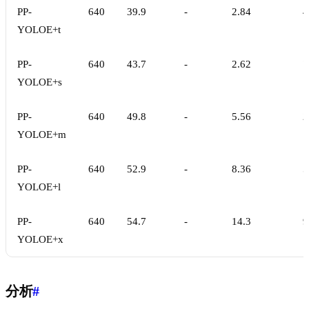
PP-
640
39.9
-
2.84
4
YOLOE+t
PP-
640
43.7
-
2.62
7
YOLOE+s
PP-
640
49.8
-
5.56
2
YOLOE+m
PP-
640
52.9
-
8.36
5
YOLOE+l
PP-
640
54.7
-
14.3
9
YOLOE+x
分析
#