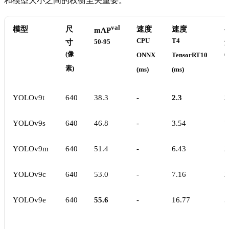
和模型大小之间的权衡至关重要。
val
模型
尺
速度
速度
mAP
CPU
T4
寸
50-95
(像
(
ONNX
TensorRT10
素)
(ms)
(ms)
YOLOv9t
640
38.3
-
2.3
2
YOLOv9s
640
46.8
-
3.54
7
YOLOv9m
640
51.4
-
6.43
2
YOLOv9c
640
53.0
-
7.16
2
YOLOv9e
640
55.6
-
16.77
5