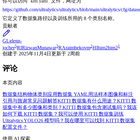
你可以访问
文件，网址为
kitti.yaml
https://github.com/ultralytics/ultralytics/blob/main/ultralytics/cfg/datase
它定义了数据集路径以及训练所用的 8 个类别名称。
贡献者
GL
glenn-
5
3
2
1
jocher
RI
RizwanMunawar
RA
raimbekovm
HI
him2him2
创建于
2025年11月4日
更新于
2周前
评论
本页内容
数据集结构
物体类别
应用
数据集 YAML
用法
样本图像和标注
引用与致谢
常见问题解答
KITTI 数据集有什么用途？
KITTI 数
据集中有多少图像和类别？
KITTI 数据集包含测试集吗？
我该
如何下载 KITTI 数据集？
我可以使用 KITTI 数据集训练
Ultralytics YOLO26 模型吗？
我在哪里可以找到 KITTI 数据集
配置文件？
使用 AI 探索