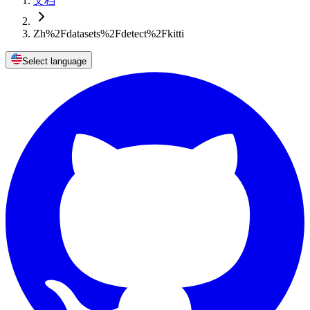
文档
Zh%2Fdatasets%2Fdetect%2Fkitti
Select language