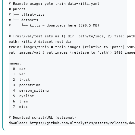
# Example usage: yolo train data=kitti.yaml

# parent

# ├── ultralytics

# └── datasets

#     └── kitti ← downloads here (390.5 MB)

# Train/val/test sets as 1) dir: path/to/imgs, 2) file: path
path: kitti # dataset root dir

train: images/train # train images (relative to 'path') 5985
val: images/val # val images (relative to 'path') 1496 image
names:

  0: car

  1: van

  2: truck

  3: pedestrian

  4: person_sitting

  5: cyclist

  6: tram

  7: misc

# Download script/URL (optional)

download: https://github.com/ultralytics/assets/releases/do