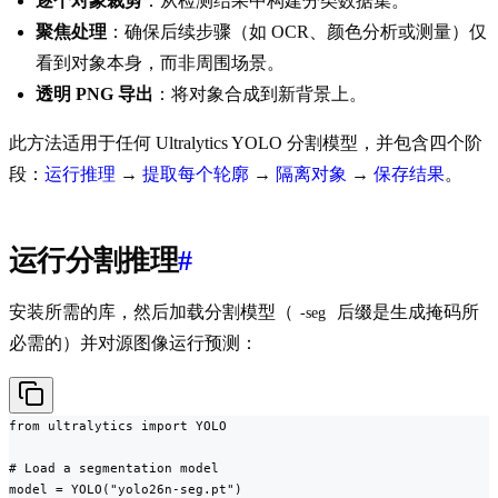
逐个对象裁剪
：从检测结果中构建分类数据集。
聚焦处理
：确保后续步骤（如 OCR、颜色分析或测量）仅
看到对象本身，而非周围场景。
透明 PNG 导出
：将对象合成到新背景上。
此方法适用于任何 Ultralytics YOLO 分割模型，并包含四个阶
段：
运行推理
→
提取每个轮廓
→
隔离对象
→
保存结果
。
运行分割推理
#
安装所需的库，然后加载分割模型（
后缀是生成掩码所
-seg
必需的）并对源图像运行预测：
from ultralytics import YOLO

# Load a segmentation model

model = YOLO("yolo26n-seg.pt")
