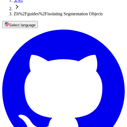
文档
Zh%2Fguides%2Fisolating Segmentation Objects
Select language