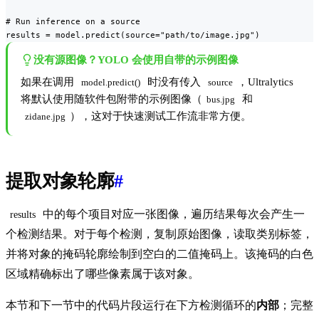
# Run inference on a source

results = model.predict(source="path/to/image.jpg")
没有源图像？YOLO 会使用自带的示例图像
如果在调用
时没有传入
，Ultralytics
model.predict()
source
将默认使用随软件包附带的示例图像（
和
bus.jpg
），这对于快速测试工作流非常方便。
zidane.jpg
提取对象轮廓
#
中的每个项目对应一张图像，遍历结果每次会产生一
results
个检测结果。对于每个检测，复制原始图像，读取类别标签，
并将对象的掩码轮廓绘制到空白的二值掩码上。该掩码的白色
区域精确标出了哪些像素属于该对象。
本节和下一节中的代码片段运行在下方检测循环的
内部
；完整