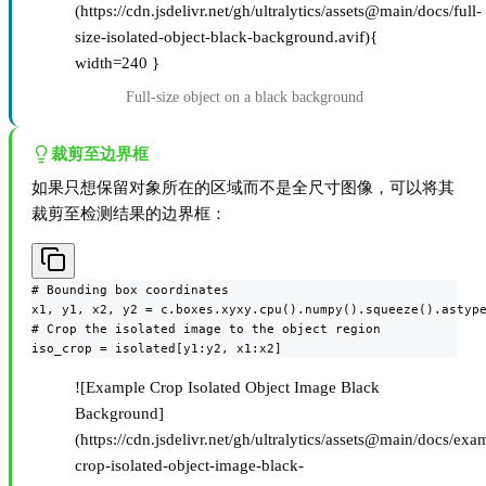
(https://cdn.jsdelivr.net/gh/ultralytics/assets@main/docs/full-
size-isolated-object-black-background.avif){
width=240 }
Full-size object on a black background
裁剪至边界框
如果只想保留对象所在的区域而不是全尺寸图像，可以将其
裁剪至检测结果的边界框：
# Bounding box coordinates

x1, y1, x2, y2 = c.boxes.xyxy.cpu().numpy().squeeze().astype
# Crop the isolated image to the object region

iso_crop = isolated[y1:y2, x1:x2]
![Example Crop Isolated Object Image Black
Background]
(https://cdn.jsdelivr.net/gh/ultralytics/assets@main/docs/exa
crop-isolated-object-image-black-