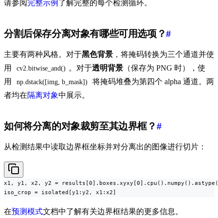
请参阅
完整示例
了解完整的每个检测循环。
分割后保存分离对象有哪些可用选项？
#
主要有两种风格。对于
黑色背景
，将掩码转换为三个通道并使
用
。对于
透明背景
（保存为 PNG 时），使
cv2.bitwise_and()
用
将掩码堆叠为第四个 alpha 通道。两
np.dstack([img, b_mask])
者均在
隔离对象
中展示。
如何将分离的对象裁剪至其边界框？
#
从检测结果中读取边界框坐标并对分离出的图像进行切片：
x1, y1, x2, y2 = results[0].boxes.xyxy[0].cpu().numpy().astype(
iso_crop = isolated[y1:y2, x1:x2]
在
预测模式
文档中了解有关边界框结果的更多信息。