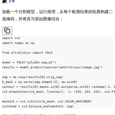
象？
#
加载一个分割模型，运行推理，从每个检测结果的轮廓构建二
值掩码，并将其与原始图像结合：
import cv2

import numpy as np

from ultralytics import YOLO

model = YOLO("yolo26n-seg.pt")

results = model.predict(source="path/to/your/image.jpg")

img = np.copy(results[0].orig_img)

b_mask = np.zeros(img.shape[:2], np.uint8)

contour = results[0].masks.xy[0].astype(np.int32).reshape(-1, 1
cv2.drawContours(b_mask, [contour], -1, (255, 255, 255), cv2.FI
mask3ch = cv2.cvtColor(b_mask, cv2.COLOR_GRAY2BGR)

isolated = cv2.bitwise_and(mask3ch, img)