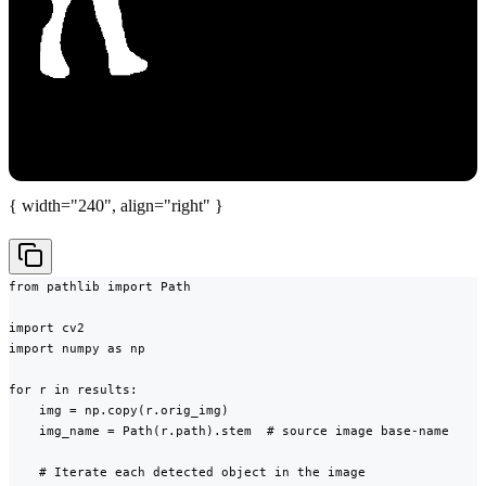
{ width="240", align="right" }
from pathlib import Path

import cv2

import numpy as np

for r in results:

    img = np.copy(r.orig_img)

    img_name = Path(r.path).stem  # source image base-name

    # Iterate each detected object in the image
