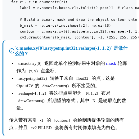
    for ci, c in enumerate(r):

        label = c.names[c.boxes.cls.tolist().pop()]  # class na
        # Build a binary mask and draw the object contour onto 
        b_mask = np.zeros(img.shape[:2], np.uint8)

        contour = c.masks.xy[0].astype(np.int32).reshape(-1, 1,
        cv2.drawContours(b_mask, [contour], -1, (255, 255, 255
`c.masks.xy[0].astype(np.int32).reshape(-1, 1, 2)` 是做什
么的？
返回此单个检测结果中对象的
mask
轮廓
c.masks.xy[0]
作为
点坐标。
(x, y)
转换了来自
的点，这是
.astype(np.int32)
float32
OpenCV 的
所不接受的。
drawContours()
将这些点重塑为
布局
.reshape(-1, 1, 2)
[N, 1, 2]
所期望的格式，其中
是轮廓点的数
drawContours()
N
量。
传入带有索引
的
会绘制所提供轮廓的所有
-1
[contour]
点，并且
会将所有封闭像素填充为白色。
cv2.FILLED