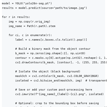
model = YOLO("yolo26n-seg.pt")

results = model.predict(source="path/to/image.jpg")

for r in results:

    img = np.copy(r.orig_img)

    img_name = Path(r.path).stem

    for ci, c in enumerate(r):

        label = c.names[c.boxes.cls.tolist().pop()]

        # Build a binary mask from the object contour

        b_mask = np.zeros(img.shape[:2], np.uint8)

        contour = c.masks.xy[0].astype(np.int32).reshape(-1, 1,
        cv2.drawContours(b_mask, [contour], -1, (255, 255, 255)
        # Isolate the object (black background)

        mask3ch = cv2.cvtColor(b_mask, cv2.COLOR_GRAY2BGR)

        isolated = cv2.bitwise_and(mask3ch, img)  # transparent
        # Save or add your custom post-processing here

        cv2.imwrite(f"{img_name}_{label}-{ci}.png", isolated)

        # Optional: crop to the bounding box before saving
