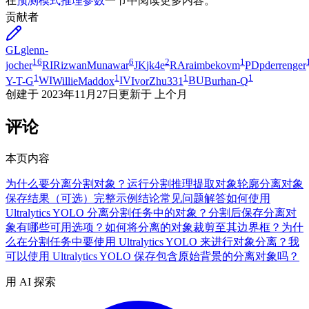
在
预测模式推理参数
一节中阅读更多内容。
贡献者
GL
glenn-
16
6
2
1
jocher
RI
RizwanMunawar
JK
jk4e
RA
raimbekovm
PD
pderrenger
1
1
1
1
Y-T-G
WI
WillieMaddox
IV
IvorZhu331
BU
Burhan-Q
创建于
2023年11月27日
更新于
上个月
评论
本页内容
为什么要分离分割对象？
运行分割推理
提取对象轮廓
分离对象
保存结果（可选）
完整示例
结论
常见问题解答
如何使用
Ultralytics YOLO 分离分割任务中的对象？
分割后保存分离对
象有哪些可用选项？
如何将分离的对象裁剪至其边界框？
为什
么在分割任务中要使用 Ultralytics YOLO 来进行对象分离？
我
可以使用 Ultralytics YOLO 保存包含原始背景的分离对象吗？
用 AI 探索