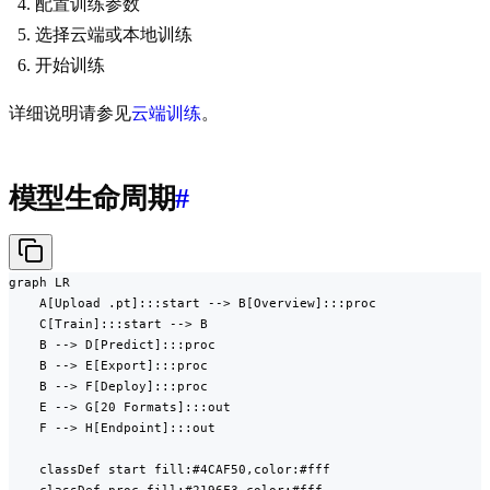
配置训练参数
选择云端或本地训练
开始训练
详细说明请参见
云端训练
。
模型生命周期
#
graph LR

    A[Upload .pt]:::start --> B[Overview]:::proc

    C[Train]:::start --> B

    B --> D[Predict]:::proc

    B --> E[Export]:::proc

    B --> F[Deploy]:::proc

    E --> G[20 Formats]:::out

    F --> H[Endpoint]:::out

    classDef start fill:#4CAF50,color:#fff
