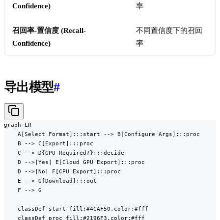
Confidence)
率
召回率-置信度 (Recall-
不同置信度下的召回
Confidence)
率
导出模型
#
graph LR

    A[Select Format]:::start --> B[Configure Args]:::proc

    B --> C[Export]:::proc

    C --> D{GPU Required?}:::decide

    D -->|Yes| E[Cloud GPU Export]:::proc

    D -->|No| F[CPU Export]:::proc

    E --> G[Download]:::out

    F --> G

    classDef start fill:#4CAF50,color:#fff

    classDef proc fill:#2196F3,color:#fff
