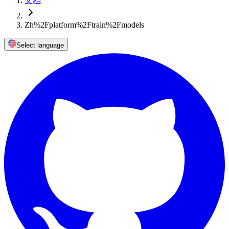
文档
Zh%2Fplatform%2Ftrain%2Fmodels
Select language