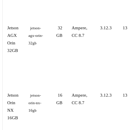
Jetson
32
Ampere,
3.12.3
13.
jetson-
AGX
GB
CC 8.7
agx-orin-
Orin
32gb
32GB
Jetson
16
Ampere,
3.12.3
13.
jetson-
Orin
GB
CC 8.7
orin-nx-
NX
16gb
16GB