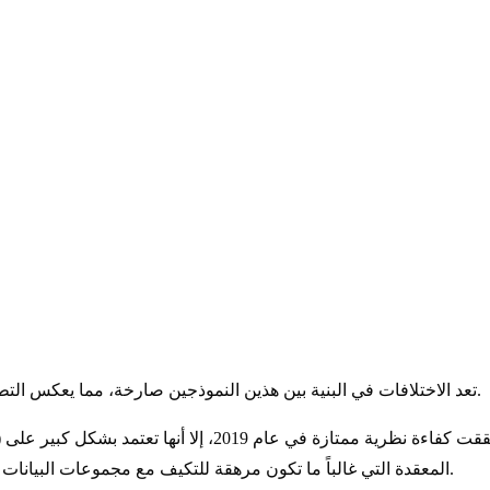
تعد الاختلافات في البنية بين هذين النموذجين صارخة، مما يعكس التطورات السريعة في التعلم العميق على مدى السنوات العديدة الماضية.
أطر عمل TensorFlow القديمة وخوارزميات بحث AutoML المعقدة التي غالباً ما تكون مرهقة للتكيف مع مجموعات البيانات المخصصة.