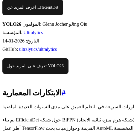
اعرف المزيد عن EfficientDet
المؤلفون: Glenn Jocher وJing Qiu
YOLO26
Ultralytics
المؤسسة:
التاريخ: 2026-01-14
GitHub:
ultralytics/ultralytics
تعرف على المزيد حول YOLO26
#
الابتكارات المعمارية
تم بناء EfficientDet حول شبكة BiFPN (شبكة هرم ميزة ثنائية الاتجاه) وتستخدم طريقة قياس مركب عبر الدقة، والعمق، والعرض. وبينما حققت كفاءة نظرية ممتازة في عام 2019، إلا أنها تعتمد بشكل كبير على