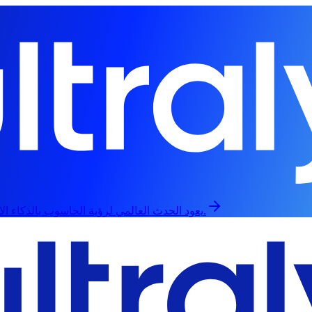
يعود الحدث العالمي لرؤية الحاسوب بالذكاء الاصطناعي في 13 سبتمبر، حضورياً وعبر الإنترنت.