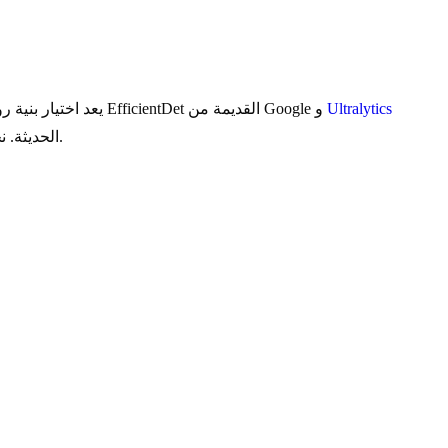
Ultralytics
يعد اختيار بنية رؤية حاسوبية مناسبة خطوة حاسمة في بناء أنظمة ذكاء اصطناعي قابلة للتوسع وفعالة. يقدم هذا الدليل الشامل مقارنة تقنية متعمقة بين بنية EfficientDet القديمة من Google و
الحديثة. نحن نقوم بتقييم بنيتهما الأساسية، ومقاييس الأداء، ومنهجيات التدريب لمساعدتك في اختيار أفضل نموذج لقيود النشر المحددة لديك.