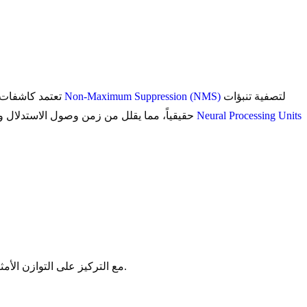
لتصفية تنبؤات
Non-Maximum Suppression (NMS)
الابتكار البارز في YOLOv10 هو استراتيجية التعيينات المزدوجة المتسقة، والتي تتيح التدريب بدون NMS. تعتمد كاشفات الأجسام التقليدية بشكل كبير على
Neural Processing Units
مربعات الإحاطة الزائدة. ومن خلال إزالة هذه الخطوة، يحقق YOLOv10 كشفاً شاملاً (End-to-End) حقيقياً، مما يقلل من زمن وصول الاستدلال ويبسط النشر على مسرعات الأجهزة مثل
تم إطلاق YOLO11 في وقت لاحق من نفس العام، وهو يمثل التطوير المستمر لعائلة نماذج Ultralytics، مع التركيز على التوازن الأمثل بين السرعة والدقة وتجربة المطور.