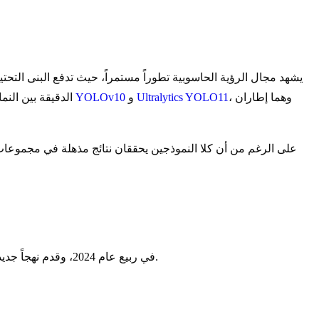
يشهد مجال الرؤية الحاسوبية تطوراً مستمراً، حيث تدفع البنى التحت
، وهما إطاران
Ultralytics YOLO11
و
YOLOv10
الدقيقة بين النماذج المتطورة أمراً بالغ الأهمية. تستعرض هذه المقارنة المفصلة الاختلافات التقنية، والمقايضات في الأداء، وحالات الاستخدام المثالية لكل من
على الرغم من أن كلا النموذجين يحققان نتائج مذهلة في مجموعات ب
تم إصدار YOLOv10 في ربيع عام 2024، وقدم نهجاً جديداً لخط أنابيب الكشف عن الأجسام التقليدي من خلال المعالجة المباشرة لتأخير الوقت المرتبط بمرحلة ما بعد المعالجة.