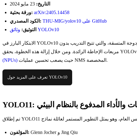
التاريخ:
23 مايو 2024
arXiv:2405.14458
ورقة بحثية:
THU-MIG/yolov10 على GitHub
الكود المصدري:
وثائق YOLOv10
التوثيق:
حيث يصعب تحسين عمليات NMS المخصصة.
(NPUs)
تعرف على المزيد حول YOLOv10
خدامات والأداء المدفوع بالنظام البيئي
Glenn Jocher و Jing Qiu
المؤلفون: