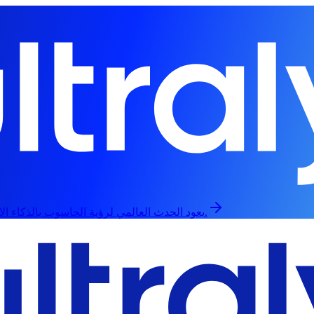
يعود الحدث العالمي لرؤية الحاسوب بالذكاء الاصطناعي في 13 سبتمبر، حضورياً وعبر الإنترنت.