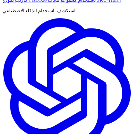
تدريب نموذج YOLO26 باستخدام مجموعة بيانات SKU-110K؟
استكشف باستخدام الذكاء الاصطناعي