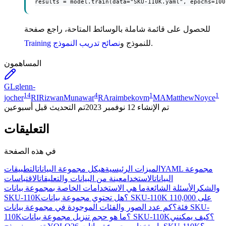
results = model.train(data="SKU-110K.yaml", epochs=100
للحصول على قائمة شاملة بالوسائط المتاحة، راجع صفحة
.
للنموذج و
نصائح تدريب النموذج
Training
المساهمون
GL
glenn-
14
4
1
1
jocher
RI
RizwanMunawar
RA
raimbekovm
MA
MatthewNoyce
تم الإنشاء
12 نوفمبر 2023
تم التحديث
قبل أسبوعين
التعليقات
في هذه الصفحة
YAML مجموعة
الميزات الرئيسية
هيكل مجموعة البيانات
التطبيقات
البيانات
الاستخدام
عينة من البيانات والتعليقات
الاقتباسات
والشكر
الأسئلة الشائعة
ما هي الاستخدامات الخاصة بمجموعة بيانات
SKU-110K؟
هل تحتوي مجموعة بيانات SKU-110K على 110,000
فئة؟
كم عدد الصور والفئات الموجودة في مجموعة بيانات SKU-
ما هو حجم تنزيل مجموعة بيانات SKU-110K؟
كيف يمكنني
110K؟