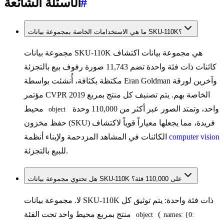
#
الأسئلة الشائعة
ما هي الاستخدامات الخاصة بمجموعة بيانات SKU-110K؟
مجموعة بيانات SKU-110K هي مجموعة بيانات اكتشاف
كائنات ذات فئة واحدة تضم 11,743 صورة رفوف بيع بالتجزئة
مكتظة بكثافة، أُنشئت بواسطة Eran Goldman وآخرين لورقة
مؤتمر CVPR 2019 الخاصة بهم. يتم تصنيف كل منتج بمربع
واحد، وتمتد الصور عبر أكثر من 110,000 وحدة
محيط
object
حفظ مخزون (SKU) فريدة، مما يجعلها معياراً قوياً لاكتشاف
computer vision
الكائنات في المشاهد المزدحمة ولإبناء أنظمة
للبيع بالتجزئة.
هل تحتوي مجموعة بيانات SKU-110K على 110,000 فئة؟
لا. مجموعة بيانات SKU-110K ذات فئة واحدة: يتم توثيق كل
(
منتج بمربع محيط واحد تحت الفئة
object
names: {0: 