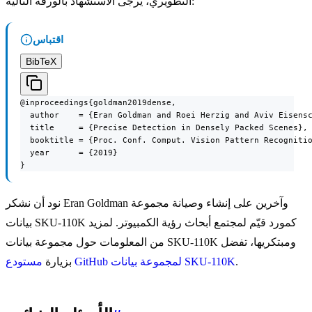
التطويري، يرجى الاستشهاد بالورقة التالية:
اقتباس
BibTeX
@inproceedings{goldman2019dense,

  author    = {Eran Goldman and Roei Herzig and Aviv Eisensc
  title     = {Precise Detection in Densely Packed Scenes},

  booktitle = {Proc. Conf. Comput. Vision Pattern Recognitio
  year      = {2019}

}
نود أن نشكر Eran Goldman وآخرين على إنشاء وصيانة مجموعة
بيانات SKU-110K كمورد قيّم لمجتمع أبحاث رؤية الكمبيوتر. لمزيد
من المعلومات حول مجموعة بيانات SKU-110K ومبتكريها، تفضل
.
مستودع GitHub لمجموعة بيانات SKU-110K
بزيارة