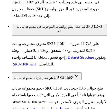
). يشير الرقم "110K" في الاسم إلى عدد وحدات
object}
حفظ المخزون (SKU) الفريدة المصورة عبر الصور، وليس
إلى عدد فئات الاكتشاف.
كم عدد الصور والفئات الموجودة في مجموعة بيانات SKU-110K؟
تحتوي مجموعة بيانات SKU-110K على 11,743 صورة —
8,219 للتدريب، و588 للتحقق، و2,936 للاختبار — وفئة
وتكوين
Dataset Structure
. راجع قسم
اكتشاف واحدة،
object
للتفاصيل.
SKU-110K.yaml
ما هو حجم تنزيل مجموعة بيانات SKU-110K؟
حجم مجموعة بيانات SKU-110K يبلغ حوالي 13.6 جيجابايت
ويتم تنزيلها تلقائياً في المرة الأولى التي تدرب فيها باستخدام
— لا يلزم التنزيل اليدوي. لاستعراض
data="SKU-110K.yaml"
خيارات أصغر، راجع
نظرة عامة على مجموعات بيانات