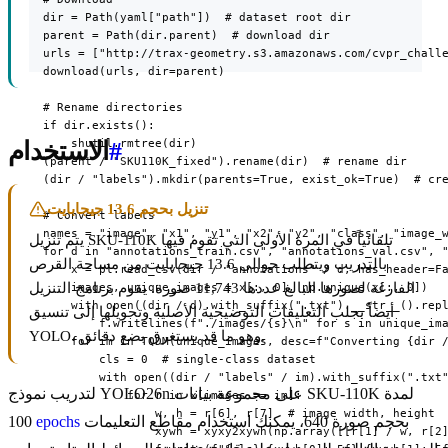
  dir = Path(yaml["path"])  # dataset root dir

  parent = Path(dir.parent)  # download dir

  urls = ["http://trax-geometry.s3.amazonaws.com/cvpr_challe
  download(urls, dir=parent)

  # Rename directories

  if dir.exists():

      shutil.rmtree(dir)

#
الاستخدام
  (parent / "SKU110K_fixed").rename(dir)  # rename dir

  (dir / "labels").mkdir(parents=True, exist_ok=True)  # cre
تنزيل بحجم 13.6 جيجابايت
  # Convert labels

  names = "image", "x1", "y1", "x2", "y2", "class", "image_w
يتم تنزيل SKU-110K تلقائياً في المرة الأولى التي تقوم فيها
  for d in "annotations_train.csv", "annotations_val.csv", "
بالتدريب ويتطلب حوالي 13.6 جيجابايت من مساحة القرص
      x = pl.read_csv(dir / "annotations" / d, has_header=Fa
الفارغة لصورها البالغ عددها 11,743 صورة. يقوم برنامج التنزيل
      images, unique_images = x[:, 0], np.unique(x[:, 0])

      with open((dir / d).with_suffix(".txt").__str__().repl
أيضاً بجلب التعليقات التوضيحية الأصلية وتحويلها إلى تنسيق
          f.writelines(f"./images/{s}\n" for s in unique_ima
YOLO، وهو ما قد يستغرق بضع دقائق.
      for im in TQDM(unique_images, desc=f"Converting {dir /
          cls = 0  # single-class dataset

          with open((dir / "labels" / im).with_suffix(".txt"
لتدريب نموذج YOLO26n على مجموعة بيانات SKU-110K لمدة
              for r in x[images == im]:

                  w, h = r[6], r[7]  # image width, height

بحجم صورة 640، يمكنك استخدام مقاطع التعليمات
epochs
100
                  xywh = xyxy2xywh(np.array([[r[1] / w, r[2]