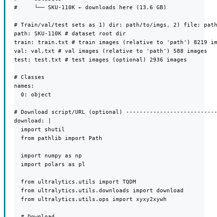
#     └── SKU-110K ← downloads here (13.6 GB)

# Train/val/test sets as 1) dir: path/to/imgs, 2) file: path
path: SKU-110K # dataset root dir

train: train.txt # train images (relative to 'path') 8219 im
val: val.txt # val images (relative to 'path') 588 images

test: test.txt # test images (optional) 2936 images

# Classes

names:

  0: object

# Download script/URL (optional) ---------------------------
download: |

  import shutil

  from pathlib import Path

  import numpy as np

  import polars as pl

  from ultralytics.utils import TQDM

  from ultralytics.utils.downloads import download

  from ultralytics.utils.ops import xyxy2xywh

  # Download
