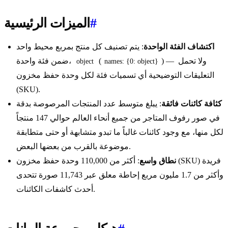
#
الميزات الرئيسية
اكتشاف الفئة الواحدة
: يتم تصنيف كل منتج بمربع محيط واحد
) — ولا تحمل
(
ضمن فئة واحدة،
object
names: {0: object}
التعليقات التوضيحية أي تسميات فئة لكل وحدة حفظ مخزون
(SKU).
كثافة كائنات فائقة
: يبلغ متوسط عدد المنتجات المرصوصة بدقة
في صور رفوف المتاجر من جميع أنحاء العالم حوالي 147 منتجاً
لكل منها، مع وجود كائنات غالباً ما تبدو متشابهة أو حتى متطابقة
موضوعة بالقرب من بعضها البعض.
نطاق واسع
: أكثر من 110,000 وحدة حفظ مخزون (SKU) فريدة
وأكثر من 1.7 مليون مربع إحاطة معلق عبر 11,743 صورة تتحدى
أحدث كاشفات الكائنات.