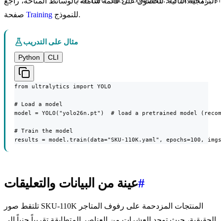
البرمجية التالية. للحصول على قائمة شاملة بالوسائط المتاحة، راجع
                  f.write(f"{cls} {xywh[0]:.5f} {xywh[1]:.5
للنموذج.
Training
صفحة
مثال على التدريب
Python
CLI
from ultralytics import YOLO

# Load a model

model = YOLO("yolo26n.pt")  # load a pretrained model (recom
# Train the model

results = model.train(data="SKU-110K.yaml", epochs=100, img
#
عينة من البيانات والتعليقات
تلتقط صور SKU-110K المنتجات المزدحمة على رفوف المتاجر
الحقيقية، حيث توجد العشرات من العناصر المتطابقة تقريباً جنباً إلى