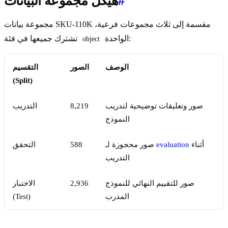
#
هيكل مجموعة البيانات
مجموعة بيانات SKU-110K مقسمة إلى ثلاث مجموعات فرعية،
الواحدة:
تشترك جميعها في فئة
object
الوصف
الصور
التقسيم
(Split)
صور وتعليقات توضيحية لتدريب
8,219
التدريب
النموذج
أثناء
evaluation
صور محجوزة لـ
588
التحقق
التدريب
صور للتقييم النهائي للنموذج
2,936
الاختبار
المدرب
(Test)