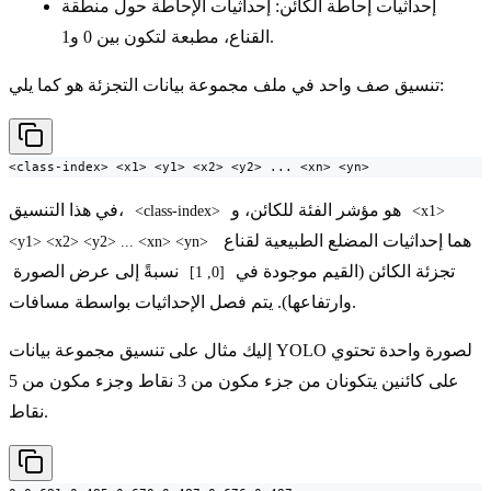
إحداثيات إحاطة الكائن: إحداثيات الإحاطة حول منطقة
القناع، مطبعة لتكون بين 0 و1.
تنسيق صف واحد في ملف مجموعة بيانات التجزئة هو كما يلي:
<class-index> <x1> <y1> <x2> <y2> ... <xn> <yn>
هو مؤشر الفئة للكائن، و
في هذا التنسيق،
<class-index>
<x1> 
هما إحداثيات المضلع الطبيعية لقناع
<y1> <x2> <y2> ... <xn> <yn>
تجزئة الكائن (القيم موجودة في
نسبةً إلى عرض الصورة
[0, 1]
وارتفاعها). يتم فصل الإحداثيات بواسطة مسافات.
إليك مثال على تنسيق مجموعة بيانات YOLO لصورة واحدة تحتوي
على كائنين يتكونان من جزء مكون من 3 نقاط وجزء مكون من 5
نقاط.