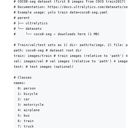
# COCO8-seg dataset (first 8 images from COCO train2017) 
# Documentation: https://docs.ultralytics.com/datasets/se
# Example usage: yolo train data=coco8-seg.yaml

# parent

# ├── ultralytics

# └── datasets

#     └── coco8-seg ← downloads here (1 MB)

# Train/val/test sets as 1) dir: path/to/imgs, 2) file: p
path: coco8-seg # dataset root dir

train: images/train # train images (relative to 'path') 4 
val: images/val # val images (relative to 'path') 4 images
test: # test images (optional)

# Classes

names:

  0: person

  1: bicycle

  2: car

  3: motorcycle

  4: airplane

  5: bus

  6: train

  7: truck
