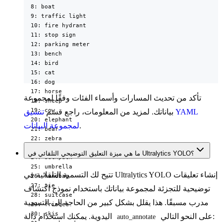
  8: boat

  9: traffic light

  10: fire hydrant

  11: stop sign

  12: parking meter

  13: bench

  14: bird

  15: cat

  16: dog

  17: horse

تأكد من تحديث المسارات وأسماء الفئات وفقًا لمجموعة
  18: sheep

  19: cow

بياناتك. لمزيد من المعلومات، راجع قسم
تنسيق YAML
  20: elephant

.
لمجموعة البيانات
  21: bear

  22: zebra

  23: giraffe

ما هي ميزة التعليق التوضيحي التلقائي في Ultralytics YOLO؟
  24: backpack

  25: umbrella

تتيح لك التسمية التلقائية في Ultralytics YOLO إنشاء تعليقات
  26: handbag

  27: tie

توضيحية للتجزئة لمجموعة بياناتك باستخدام نموذج اكتشاف
  28: suitcase

مدرب مسبقًا. هذا يقلل بشكل كبير من الحاجة إلى التسمية
  29: frisbee

  30: skis

على النحو التالي:
اليدوية. يمكنك استخدام دالة
auto_annotate