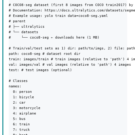
# COCO8-seg dataset (first 8 images from COCO train2017) by 
# Documentation: https://docs.ultralytics.com/datasets/segme
# Example usage: yolo train data=coco8-seg.yaml

# parent

# ├── ultralytics

# └── datasets

#     └── coco8-seg ← downloads here (1 MB)

# Train/val/test sets as 1) dir: path/to/imgs, 2) file: path
path: coco8-seg # dataset root dir

train: images/train # train images (relative to 'path') 4 im
val: images/val # val images (relative to 'path') 4 images

test: # test images (optional)

# Classes

names:

  0: person

  1: bicycle

  2: car

  3: motorcycle

  4: airplane

  5: bus

  6: train

  7: truck
