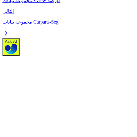
مجموعة بيانات xView للرصد
التالي
مجموعة بيانات Carparts-Seg
Ask AI