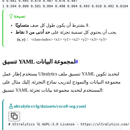
0 0.681 0.485 0.670 0.487 0.676 0.487

1 0.504 0.000 0.501 0.004 0.498 0.004 0.493 0.010 0.492 0.0104
نصيحة
.
لا يشترط أن يكون طول كل صف
متساويًا
يجب أن يحتوي كل تسمية تجزئة على
حد أدنى من 3 نقاط
:
(x, y)
<class-index> <x1> <y1> <x2> <y2> <x3> <y3>
#
تنسيق YAML لمجموعة البيانات
يستخدم إطار عمل Ultralytics تنسيق ملف YAML لتحديد تكوين
مجموعة البيانات والنموذج لتدريب نماذج التجزئة. إليك مثال على
تنسيق YAML المستخدم لتحديد مجموعة بيانات تجزئة:
ultralytics/cfg/datasets/coco8-seg.yaml
# Ultralytics 🚀 AGPL-3.0 License - https://ultralytics.com/l