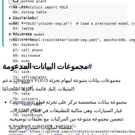
  58: potted plant

  59: bed

from ultralytics import YOLO

  60: dining table

  61: toilet

# Load a model

  62: tv

model = YOLO("yolo26n-seg.pt")  # load a pretrained model (r
  63: laptop

  64: mouse

# Train the model

  65: remote

results = model.train(data="coco8-seg.yaml", epochs=100, im
  66: keyboard

  67: cell phone

  68: microwave

  69: oven

#
مجموعات البيانات المدعومة
  70: toaster

  71: sink

  72: refrigerator

تدعم Ultralytics YOLO مجموعات بيانات متنوعة لمهام تجزئة
  73: book

  74: clock

المثيلات. إليك قائمة بأكثرها استخدامًا:
  75: vase

  76: scissors

: مجموعة بيانات متخصصة تركز على تجزئة قطع
Carparts-seg
  77: teddy bear

  78: hair drier

غيار السيارات، وهي مثالية للتطبيقات في قطاع السيارات.
  79: toothbrush

تتضمن مجموعة متنوعة من المركبات مع تعليقات توضيحية
# Download script/URL (optional)

مفصلة لمكونات السيارة الفردية.
download: https://github.com/ultralytics/assets/releases/do