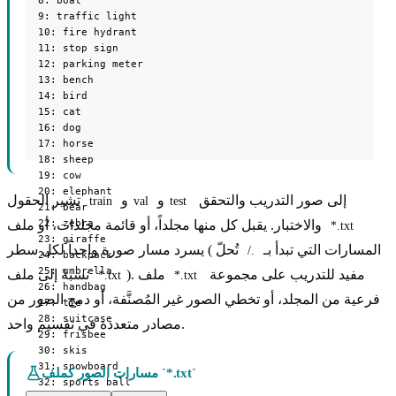
  8: boat

  9: traffic light

  10: fire hydrant

  11: stop sign

  12: parking meter

  13: bench

  14: bird

  15: cat

  16: dog

  17: horse

  18: sheep

  19: cow

  20: elephant

إلى صور التدريب والتحقق
و
و
تشير الحقول
train
val
test
  21: bear

  22: zebra

والاختبار. يقبل كل منها مجلداً، أو قائمة مجلدات، أو ملف
*.txt
  23: giraffe

يسرد مسار صورة واحداً لكل سطر (المسارات التي تبدأ بـ
تُحلّ
./
  24: backpack

  25: umbrella

مفيد للتدريب على مجموعة
). ملف
نسبةً إلى ملف
*.txt
*.txt
  26: handbag

فرعية من المجلد، أو تخطي الصور غير المُصنَّفة، أو دمج الصور من
  27: tie

  28: suitcase

مصادر متعددة في تقسيم واحد.
  29: frisbee

  30: skis

  31: snowboard

مسارات الصور كملف `*.txt`
  32: sports ball
