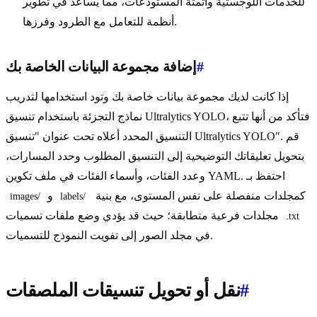
للخدمات اللوجستية وأتمتة المستودعات، مما يساعد في تطوير
أنظمة للتعامل مع الطرود وفرزها.
#
إضافة مجموعة البيانات الخاصة بك
إذا كانت لديك مجموعة بيانات خاصة بك وتود استخدامها لتدريب
نماذج التجزئة باستخدام تنسيق Ultralytics YOLO، فتأكد من أنها تتبع
التنسيق المحدد أعلاه تحت عنوان "تنسيق Ultralytics YOLO". قم
بتحويل تعليقاتك التوضيحية إلى التنسيق المطلوب وحدد المسارات،
وعدد الفئات، وأسماء الفئات في ملف تكوين YAML. احتفظ بـ
كمجلدات منفصلة على نفس المستوى، مع بنية
و
images/
labels/
مجلدات فرعية متطابقة؛ حيث قد يؤدي وضع ملفات تسميات
.txt
في مجلد الصور إلى تفويت النموذج للتسميات.
#
نقل أو تحويل تنسيقات الملصقات