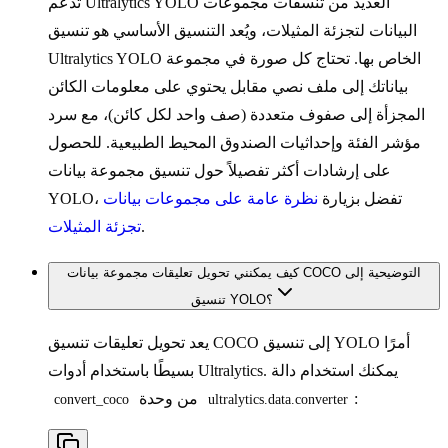
تدعم Ultralytics YOLO العديد من تنسقات مجموعات
البيانات لتجزئة المثيلات، ويُعد التنسيق الأساسي هو تنسيق
Ultralytics YOLO الخاص بها. تحتاج كل صورة في مجموعة
بياناتك إلى ملف نصي مقابل يحتوي على معلومات الكائن
المجزأة إلى صفوف متعددة (صف واحد لكل كائن)، مع سرد
مؤشر الفئة وإحداثيات الصندوق المحيط الطبيعية. للحصول
على إرشادات أكثر تفصيلاً حول تنسيق مجموعة بيانات
YOLO، تفضل بزيارة
نظرة عامة على مجموعات بيانات
.
تجزئة المثيلات
كيف يمكنني تحويل تعليقات مجموعة بيانات COCO التوضيحية إلى
تنسيق YOLO؟
يعد تحويل تعليقات تنسيق COCO إلى تنسيق YOLO أمرًا
بسيطًا باستخدام أدوات Ultralytics. يمكنك استخدام دالة
:
من وحدة
convert_coco
ultralytics.data.converter