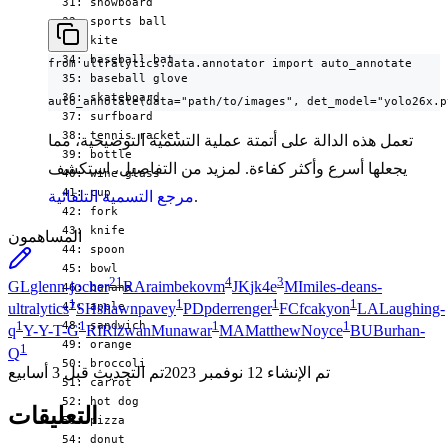
  31: snowboard

  32: sports ball

  33: kite

  34: baseball bat

from ultralytics.data.annotator import auto_annotate

  35: baseball glove

  36: skateboard

auto_annotate(data="path/to/images", det_model="yolo26x.p
  37: surfboard

  38: tennis racket

تعمل هذه الدالة على أتمتة عملية التسمية التوضيحية، مما
  39: bottle

يجعلها أسرع وأكثر كفاءة. لمزيد من التفاصيل، استكشف
  40: wine glass

  41: cup

.
مرجع التسمية التلقائية
  42: fork

  43: knife

المساهمون
  44: spoon

  45: bowl

21
4
3
GL
glenn-jocher
RA
raimbekovm
JK
jk4e
MI
miles-deans-
  46: banana

1
1
1
1
  47: apple

ultralytics
SH
shawnpavey
PD
pderrenger
FC
fcakyon
LA
Laughing-
1
1
1
1
  48: sandwich

q
Y-
Y-T-G
RI
RizwanMunawar
MA
MatthewNoyce
BU
Burhan-
  49: orange

1
Q
  50: broccoli

تم الإنشاء
12 نوفمبر 2023
تم التحديث
قبل 3 أسابيع
  51: carrot

  52: hot dog

التعليقات
  53: pizza

  54: donut
