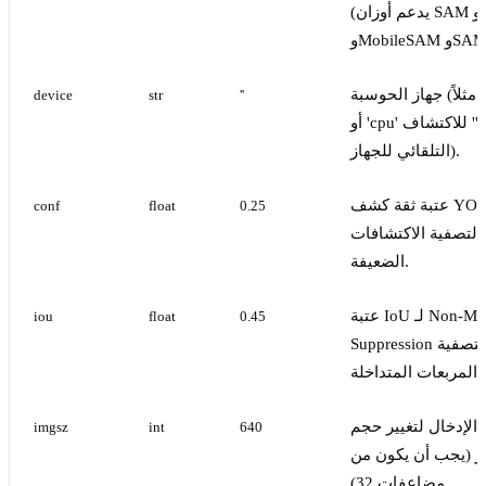
(يدعم أوزان SAM وSAM 2
Mo وSAM 3).
جهاز الحوسبة (مثلاً 'cuda:0'
device
str
''
أو 'cpu' أو '' للاكتشاف
التلقائي للجهاز).
عتبة ثقة كشف YOLO
conf
float
0.25
لتصفية الاكتشافات
الضعيفة.
عتبة IoU لـ Non-Maximum
iou
float
0.45
Suppression لتصفية
المربعات المتداخلة.
الإدخال لتغيير حجم
imgsz
int
640
ر (يجب أن يكون من
مضاعفات 32).