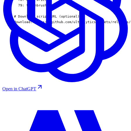
  79: toothbrush

# Download script/URL (optional)

download: https://github.com/ultralytics/assets/releases/
Open in ChatGPT