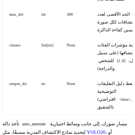
الحد الأقصى لعدد
max_det
int
300
اكتشافات لكل صورة
ئمة مؤشرات الفئات
classes
list[int]
None
اكتشافها (على سبيل
ال،
للشخص
[0, 1]
والدراجة).
حفظ دليل التعليقات
output_dir
str
None
التوضيحية
(افتراضي:
<data>_a
الشقيق).
مسار صورك، إلى جانب وسائط اختيارية
تأخذ دالة
auto_annotate
، أو
YOLO26
لتحديد نماذج الاكتشاف المدربة مسبقًا، مثل