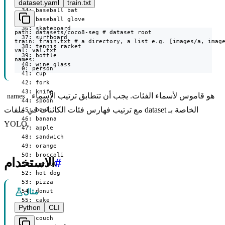
  33: kite

dataset.yaml
train.txt
  34: baseball bat

  35: baseball glove

  36: skateboard

path: datasets/coco8-seg # dataset root

  37: surfboard

train: train.txt # a directory, a list e.g. [images/a, image
  38: tennis racket

val: val.txt

  39: bottle

names:

  40: wine glass

  0: person
  41: cup

  42: fork

  43: knife

هو قاموس لأسماء الفئات. يجب أن تتطابق ترتيب الأسماء
names
  44: spoon

مع ترتيب فهارس فئات الكائنات في ملفات dataset الخاصة بـ
  45: bowl

  46: banana

YOLO.
  47: apple

  48: sandwich

  49: orange

  50: broccoli

#
الاستخدام
  51: carrot

  52: hot dog

  53: pizza

  54: donut

مثال
  55: cake

Python
CLI
  56: chair

  57: couch
