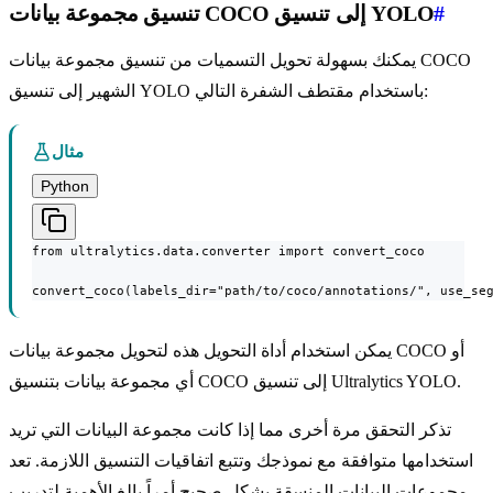
#
تنسيق مجموعة بيانات COCO إلى تنسيق YOLO
يمكنك بسهولة تحويل التسميات من تنسيق مجموعة بيانات COCO
الشهير إلى تنسيق YOLO باستخدام مقتطف الشفرة التالي:
مثال
Python
from ultralytics.data.converter import convert_coco

convert_coco(labels_dir="path/to/coco/annotations/", use_se
يمكن استخدام أداة التحويل هذه لتحويل مجموعة بيانات COCO أو
أي مجموعة بيانات بتنسيق COCO إلى تنسيق Ultralytics YOLO.
تذكر التحقق مرة أخرى مما إذا كانت مجموعة البيانات التي تريد
استخدامها متوافقة مع نموذجك وتتبع اتفاقيات التنسيق اللازمة. تعد
مجموعات البيانات المنسقة بشكل صحيح أمراً بالغ الأهمية لتدريب