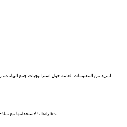
من Ultralytics وهما: Universe و Collect. لمزيد من المعلومات العامة حول استراتيجيات جمع البيانات
الرؤية الحاسوبية. يمكنك تصدير مجموعات البيانات بتنسيق YOLO لاستخدامها مع نماذج Ultralytics.