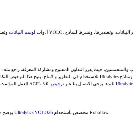
توفر Roboflow أدوات
لوسم البيانات
ال
خيص Ultralytics
العمل المؤتمت، وعمليات النشر في الإنتاج، متجاوزاً متطلبات المصدر المفتوح لـ AGPL-3.0. للبدء، يرجى الاتصال بنا عبر
مخصص باستخدام Roboflow.
Ultralytics YOLO26
يوضح هذا الدليل كيفية العثور على البيانات، ووسمها، وتنظيمها لتدريب نموذج