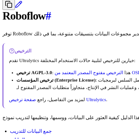
Roboflow
#
الترخيص
تقدم Ultralytics خيارين للترخيص لتلبية حالات الاستخدام المختلفة:
ترخيص مفتوح المصدر المعتمد من OSI
: هذا
ترخيص AGPL-3.0
: للاستخدام في التطوير والإنتاج، يتيح هذا الترخيص التكامل السلس لبرمجيات Ultralytics ونماذج AI في منتجات وخدمات الأعمال، بما في ذلك الأدوات الداخلية، وسير
ترخيص المؤسسات (Enterprise License)
.
صفحة ترخيص Ultralytics
لمزيد من التفاصيل، راجع
جمع البيانات للتدريب