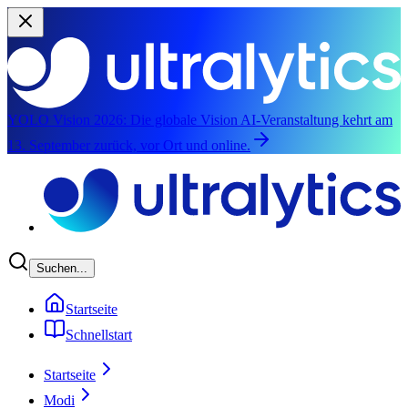
YOLO Vision 2026:
Die globale Vision AI-Veranstaltung kehrt am
13. September zurück, vor Ort und online.
Zum Hauptinhalt springen
Suchen...
Startseite
Schnellstart
Startseite
Modi