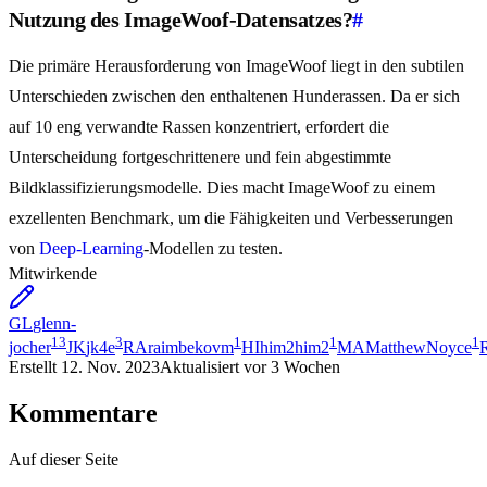
Nutzung des ImageWoof-Datensatzes?
#
Die primäre Herausforderung von ImageWoof liegt in den subtilen
Unterschieden zwischen den enthaltenen Hunderassen. Da er sich
auf 10 eng verwandte Rassen konzentriert, erfordert die
Unterscheidung fortgeschrittenere und fein abgestimmte
Bildklassifizierungsmodelle. Dies macht ImageWoof zu einem
exzellenten Benchmark, um die Fähigkeiten und Verbesserungen
von
Deep-Learning
-Modellen zu testen.
Mitwirkende
GL
glenn-
13
3
1
1
1
jocher
JK
jk4e
RA
raimbekovm
HI
him2him2
MA
MatthewNoyce
Erstellt
12. Nov. 2023
Aktualisiert
vor 3 Wochen
Kommentare
Auf dieser Seite