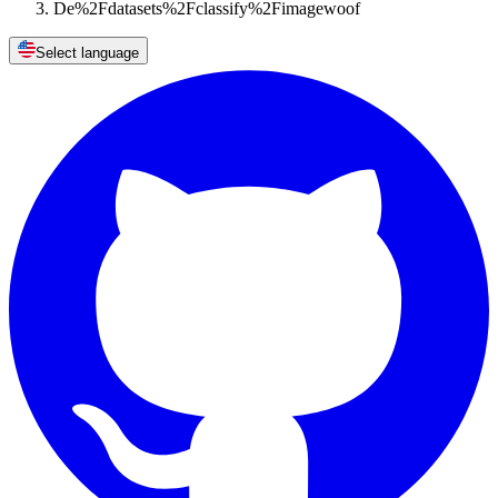
De%2Fdatasets%2Fclassify%2Fimagewoof
Select language