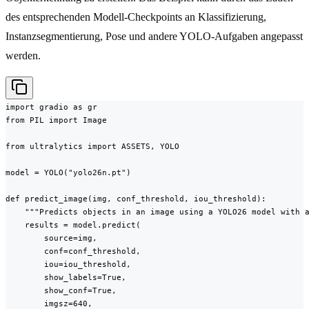
des entsprechenden Modell-Checkpoints an Klassifizierung,
Instanzsegmentierung, Pose und andere YOLO-Aufgaben angepasst
werden.
import gradio as gr

from PIL import Image

from ultralytics import ASSETS, YOLO

model = YOLO("yolo26n.pt")

def predict_image(img, conf_threshold, iou_threshold):

    """Predicts objects in an image using a YOLO26 model with a
    results = model.predict(

        source=img,

        conf=conf_threshold,

        iou=iou_threshold,

        show_labels=True,

        show_conf=True,

        imgsz=640,
