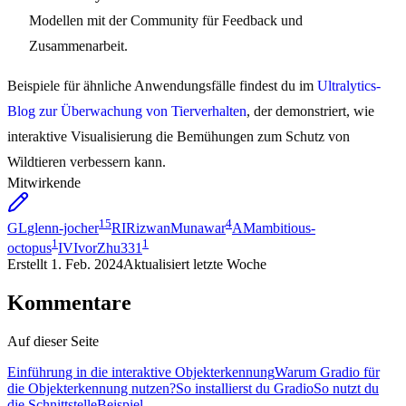
Modellen mit der Community für Feedback und
Zusammenarbeit.
Beispiele für ähnliche Anwendungsfälle findest du im
Ultralytics-
Blog zur Überwachung von Tierverhalten
, der demonstriert, wie
interaktive Visualisierung die Bemühungen zum Schutz von
Wildtieren verbessern kann.
Mitwirkende
15
4
GL
glenn-jocher
RI
RizwanMunawar
AM
ambitious-
1
1
octopus
IV
IvorZhu331
Erstellt
1. Feb. 2024
Aktualisiert
letzte Woche
Kommentare
Auf dieser Seite
Einführung in die interaktive Objekterkennung
Warum Gradio für
die Objekterkennung nutzen?
So installierst du Gradio
So nutzt du
die Schnittstelle
Beispiel-