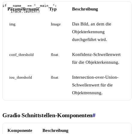
if __name__ == "__main__":

Parametername
Typ
Beschreibung
    iface.launch()
Das Bild, an dem die
img
Image
Objekterkennung
durchgeführt wird.
Konfidenz-Schwellenwert
conf_threshold
float
für die Objekterkennung.
Intersection-over-Union-
iou_threshold
float
Schwellenwert für die
Objekttrennung.
Gradio Schnittstellen-Komponenten
#
Komponente
Beschreibung