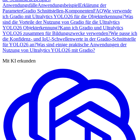
Anwendungsfälle
Anwendungsbeispiel
Erklärung der
Parameter
Gradio Schnittstellen-Komponenten
FAQ
Wie verwende
ich Gradio mit Ultralytics YOLO26 für die Objekterkennung?
Was
sind die Vorteile der Nutzung von Gradio für die Ultralytics
YOLO26 Objekterkennung?
Kann ich Gradio und Ultralytics
YOLO26 zusammen für Bildungszwecke verwenden?
Wie passe ich
die Konfidenz- und IoU-Schwellenwerte in der Gradio-Schnittstelle
für YOLO26 an?
Was sind einige praktische Anwendungen der
Nutzung von Ultralytics YOLO26 mit Gradio?
Mit KI erkunden