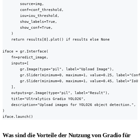
        source=img,

        conf=conf_threshold,

        iou=iou_threshold,

        show_labels=True,

        show_conf=True,

    )

    return results[0].plot() if results else None

iface = gr.Interface(

    fn=predict_image,

    inputs=[

        gr.Image(type="pil", label="Upload Image"),

        gr.Slider(minimum=0, maximum=1, value=0.25, label="Conf
        gr.Slider(minimum=0, maximum=1, value=0.45, label="IoU 
    ],

    outputs=gr.Image(type="pil", label="Result"),

    title="Ultralytics Gradio YOLO26",

    description="Upload images for YOLO26 object detection.",

)

iface.launch()
Was sind die Vorteile der Nutzung von Gradio für