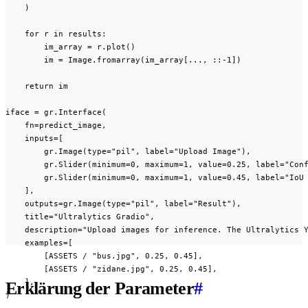
    )

    for r in results:

        im_array = r.plot()

        im = Image.fromarray(im_array[..., ::-1])

    return im

iface = gr.Interface(

    fn=predict_image,

    inputs=[

        gr.Image(type="pil", label="Upload Image"),

        gr.Slider(minimum=0, maximum=1, value=0.25, label="Conf
        gr.Slider(minimum=0, maximum=1, value=0.45, label="IoU 
    ],

    outputs=gr.Image(type="pil", label="Result"),

    title="Ultralytics Gradio",

    description="Upload images for inference. The Ultralytics Y
    examples=[

        [ASSETS / "bus.jpg", 0.25, 0.45],

        [ASSETS / "zidane.jpg", 0.25, 0.45],

    ],

Erklärung der Parameter
#
)
