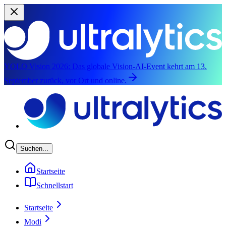
YOLO Vision 2026:
Das globale Vision-AI-Event kehrt am 13.
September zurück, vor Ort und online.
Zum Hauptinhalt springen
Suchen...
Startseite
Schnellstart
Startseite
Modi