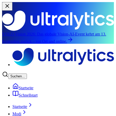
YOLO Vision 2026:
Das globale Vision-AI-Event kehrt am 13.
September zurück – vor Ort und online.
Zum Hauptinhalt springen
Suchen...
Startseite
Schnellstart
Startseite
Modi