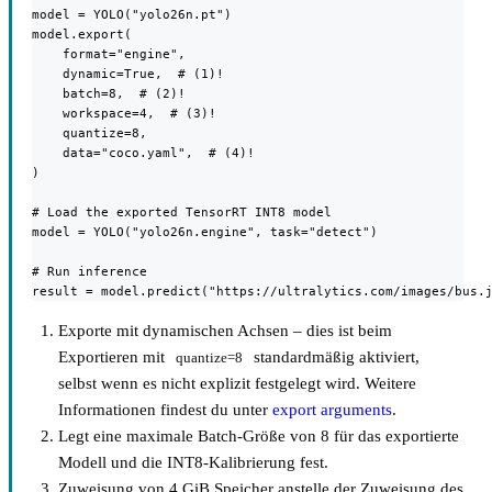
model = YOLO("yolo26n.pt")

model.export(

    format="engine",

    dynamic=True,  # (1)!

    batch=8,  # (2)!

    workspace=4,  # (3)!

    quantize=8,

    data="coco.yaml",  # (4)!

)

# Load the exported TensorRT INT8 model

model = YOLO("yolo26n.engine", task="detect")

# Run inference

result = model.predict("https://ultralytics.com/images/bus.
Exporte mit dynamischen Achsen – dies ist beim
Exportieren mit
standardmäßig aktiviert,
quantize=8
selbst wenn es nicht explizit festgelegt wird. Weitere
Informationen findest du unter
export arguments
.
Legt eine maximale Batch-Größe von 8 für das exportierte
Modell und die INT8-Kalibrierung fest.
Zuweisung von 4 GiB Speicher anstelle der Zuweisung des