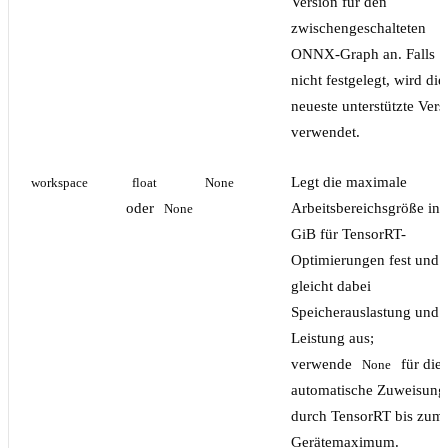
Version für den
zwischengeschalteten
ONNX-Graph an. Falls
nicht festgelegt, wird die
neueste unterstützte Vers
verwendet.
Legt die maximale
workspace
float
None
oder
Arbeitsbereichsgröße in
None
GiB für TensorRT-
Optimierungen fest und
gleicht dabei
Speicherauslastung und
Leistung aus;
verwende
für die
None
automatische Zuweisung
durch TensorRT bis zum
Gerätemaximum.