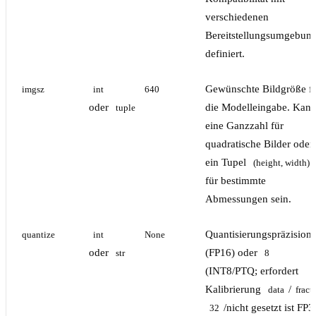
verschiedenen
Bereitstellungsumgebun
definiert.
Gewünschte Bildgröße f
imgsz
int
640
oder
die Modelleingabe. Kan
tuple
eine Ganzzahl für
quadratische Bilder oder
ein Tupel
(height, width)
für bestimmte
Abmessungen sein.
Quantisierungspräzision
quantize
int
None
oder
(FP16) oder
str
8
(INT8/PTQ; erfordert
Kalibrierung
/
data
fract
/nicht gesetzt ist FP
32