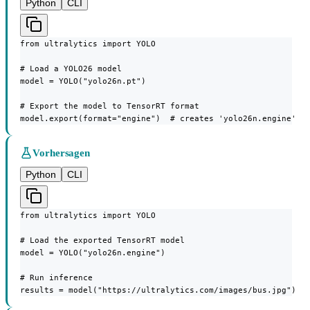
Python
CLI
from ultralytics import YOLO

# Load a YOLO26 model

model = YOLO("yolo26n.pt")

# Export the model to TensorRT format

model.export(format="engine")  # creates 'yolo26n.engine'
Vorhersagen
Python
CLI
from ultralytics import YOLO

# Load the exported TensorRT model

model = YOLO("yolo26n.engine")

# Run inference

results = model("https://ultralytics.com/images/bus.jpg")