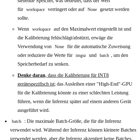
stehende Speicher, was bedeutet, dass der Wert
für
verringert oder auf
gesetzt werden
workspace
None
sollte.
Wenn
auf den Maximalwert eingestellt ist und
workspace
die Kalibrierung fehlschlägt/abstürzt, erwäge die
Verwendung von
für die automatische Zuweisung
None
oder reduziere die Werte für
und
, um den
imgsz
batch
Speicherbedarf zu senken.
Denke daran
, dass die Kalibrierung für INT8
gerätespezifisch ist
; das Ausleihen einer "High-End"-GPU
für die Kalibrierung könnte zu einer schlechten Leistung
führen, wenn die Inferenz später auf einem anderen Gerät
ausgeführt wird.
: Die maximale Batch-Größe, die für die Inferenz
batch
verwendet wird. Während der Inferenz können kleinere Batches
verwendet werden, aber die Inferenz akzeptiert keine Batches,