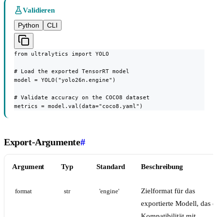
Validieren
Python
CLI
from ultralytics import YOLO

# Load the exported TensorRT model

model = YOLO("yolo26n.engine")

# Validate accuracy on the COCO8 dataset

metrics = model.val(data="coco8.yaml")
Export-Argumente
#
Argument
Typ
Standard
Beschreibung
Zielformat für das
format
str
'engine'
exportierte Modell, das d
Kompatibilität mit