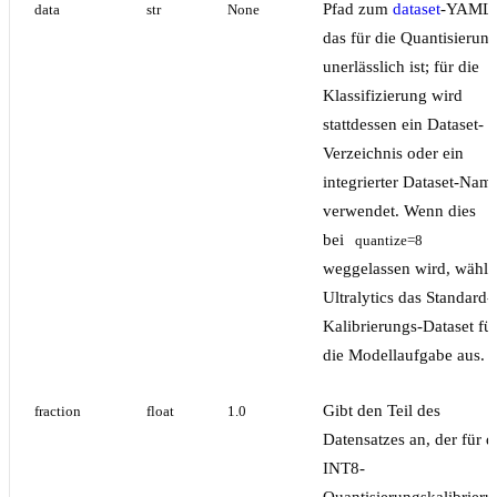
Pfad zum
dataset
-YAML,
data
str
None
das für die Quantisierun
unerlässlich ist; für die
Klassifizierung wird
stattdessen ein Dataset-
Verzeichnis oder ein
integrierter Dataset-Nam
verwendet. Wenn dies
bei
quantize=8
weggelassen wird, wählt
Ultralytics das Standard-
Kalibrierungs-Dataset fü
die Modellaufgabe aus.
Gibt den Teil des
fraction
float
1.0
Datensatzes an, der für d
INT8-
Quantisierungskalibrieru