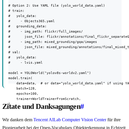
# Option 2: Use YAML file (yolo_world_data.yaml)

# train:

#   yolo_data:

#     - Objects365.yaml

#   grounding_data:

#     - img_path: flickr/full_images/

#       json_file: flickr/annotations/final_flickr_separateG
#     - img_path: mixed_grounding/gqa/images

#       json_file: mixed_grounding/annotations/final_mixed_t
# val:

#   yolo_data:

#     - lvis.yaml

model = YOLOWorld("yolov8s-worldv2.yaml")

model.train(

    data=data,  # or data="yolo_world_data.yaml" if using YA
    batch=128,

    epochs=100,

    trainer=WorldTrainerFromScratch,

)
Zitate und Danksagungen
#
Wir danken dem
Tencent AILab Computer Vision Center
für ihre
Pionierarbeit bei der Open-Vocabulary Objekterkennung in Echtzeit