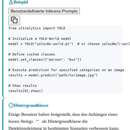
Beispiel
Benutzerdefinierte Inferenz-Prompts
from ultralytics import YOLO

# Initialize a YOLO-World model

model = YOLO("yolov8s-world.pt")  # or choose yolov8m/l-worl
# Define custom classes

model.set_classes(["person", "bus"])

# Execute prediction for specified categories on an image

results = model.predict("path/to/image.jpg")

# Show results

results[0].show()
Hintergrundklasse
Einige Benutzer haben festgestellt, dass das Anhängen eines
leeren Strings
als Hintergrundklasse die
""
Detektionsleistung in bestimmten Szenarien verbessern kann.