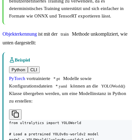
benutzerdefiniertes Training zu verwenden, da es
deterministisches Training unterstützt und sich einfacher in
Formate wie ONNX und TensorRT exportieren lässt.
Objekterkennung
ist mit der
Methode unkompliziert, wie
train
unten dargestellt:
Beispiel
Python
CLI
PyTorch
vortrainierte
Modelle sowie
*.pt
Konfigurationsdateien
können an die
*.yaml
YOLOWorld()
Klasse übergeben werden, um eine Modellinstanz in Python
zu erstellen:
from ultralytics import YOLOWorld

# Load a pretrained YOLOv8s-worldv2 model

model = YOLOWorld("yolov8s-worldv2.pt")
