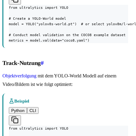
from ultralytics import YOLO

# Create a YOLO-World model

model = YOLO("yolov8s-world.pt")  # or select yolov8m/l-worl
# Conduct model validation on the COCO8 example dataset

metrics = model.val(data="coco8.yaml")
Track-Nutzung
#
Objektverfolgung
mit dem YOLO-World Modell auf einem
Video/Bildern ist wie folgt optimiert:
Beispiel
Python
CLI
from ultralytics import YOLO
