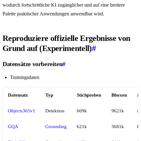
wodurch fortschrittliche KI zugänglicher und auf eine breitere
Palette praktischer Anwendungen anwendbar wird.
Reproduziere offizielle Ergebnisse von
Grund auf (Experimentell)
#
Datensätze vorbereiten
#
Trainingsdaten
Datensatz
Typ
Stichproben
Bboxen
A
Objects365v1
Detektion
609k
9621k
ob
GQA
Grounding
621k
3681k
f