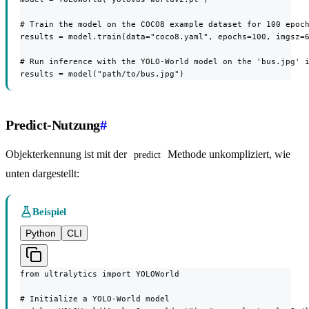
# Train the model on the COCO8 example dataset for 100 epoch
results = model.train(data="coco8.yaml", epochs=100, imgsz=6
# Run inference with the YOLO-World model on the 'bus.jpg' i
results = model("path/to/bus.jpg")
Predict-Nutzung
#
Objekterkennung ist mit der
Methode unkompliziert, wie
predict
unten dargestellt:
Beispiel
Python
CLI
from ultralytics import YOLOWorld

# Initialize a YOLO-World model
