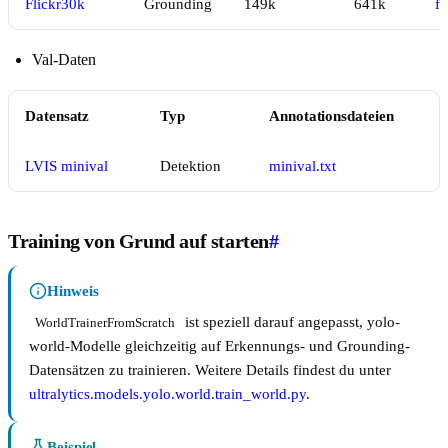
Flickr30k
Grounding
149k
641k
fi
Val-Daten
Datensatz
Typ
Annotationsdateien
LVIS minival
Detektion
minival.txt
Training von Grund auf starten
#
Hinweis
ist speziell darauf angepasst, yolo-
WorldTrainerFromScratch
world-Modelle gleichzeitig auf Erkennungs- und Grounding-
Datensätzen zu trainieren. Weitere Details findest du unter
ultralytics.models.yolo.world.train_world.py
.
Beispiel