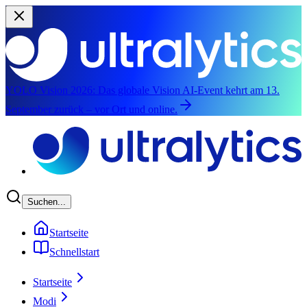
YOLO Vision 2026:
Das globale Vision AI-Event kehrt am 13.
September zurück – vor Ort und online.
Zum Hauptinhalt springen
Suchen...
Startseite
Schnellstart
Startseite
Modi