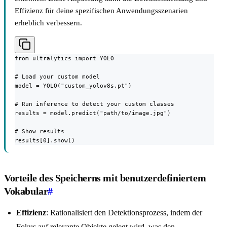
Effizienz für deine spezifischen Anwendungsszenarien
erheblich verbessern.
from ultralytics import YOLO

# Load your custom model

model = YOLO("custom_yolov8s.pt")

# Run inference to detect your custom classes

results = model.predict("path/to/image.jpg")

# Show results

results[0].show()
Vorteile des Speicherns mit benutzerdefiniertem
Vokabular
#
Effizienz
: Rationalisiert den Detektionsprozess, indem der
Fokus auf relevante Objekte gelegt wird, was den