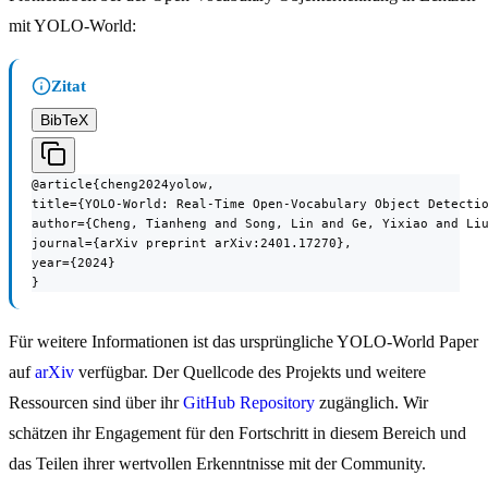
mit YOLO-World:
Zitat
BibTeX
@article{cheng2024yolow,

title={YOLO-World: Real-Time Open-Vocabulary Object Detectio
author={Cheng, Tianheng and Song, Lin and Ge, Yixiao and Liu
journal={arXiv preprint arXiv:2401.17270},

year={2024}

}
Für weitere Informationen ist das ursprüngliche YOLO-World Paper
auf
arXiv
verfügbar. Der Quellcode des Projekts und weitere
Ressourcen sind über ihr
GitHub Repository
zugänglich. Wir
schätzen ihr Engagement für den Fortschritt in diesem Bereich und
das Teilen ihrer wertvollen Erkenntnisse mit der Community.