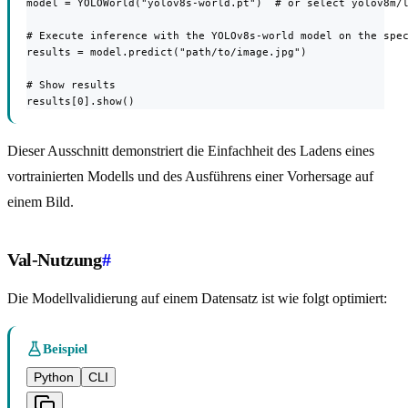
model = YOLOWorld("yolov8s-world.pt")  # or select yolov8m/l
# Execute inference with the YOLOv8s-world model on the spec
results = model.predict("path/to/image.jpg")

# Show results

results[0].show()
Dieser Ausschnitt demonstriert die Einfachheit des Ladens eines
vortrainierten Modells und des Ausführens einer Vorhersage auf
einem Bild.
Val-Nutzung
#
Die Modellvalidierung auf einem Datensatz ist wie folgt optimiert:
Beispiel
Python
CLI