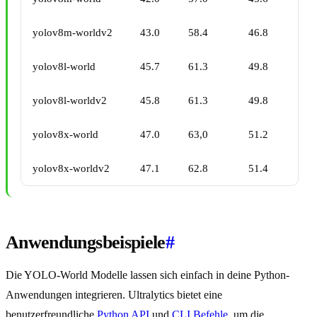
yolov8m-worldv2
43.0
58.4
46.8
yolov8l-world
45.7
61.3
49.8
yolov8l-worldv2
45.8
61.3
49.8
yolov8x-world
47.0
63,0
51.2
yolov8x-worldv2
47.1
62.8
51.4
Anwendungsbeispiele
#
Die YOLO-World Modelle lassen sich einfach in deine Python-
Anwendungen integrieren. Ultralytics bietet eine
benutzerfreundliche
Python API
und
CLI Befehle
, um die