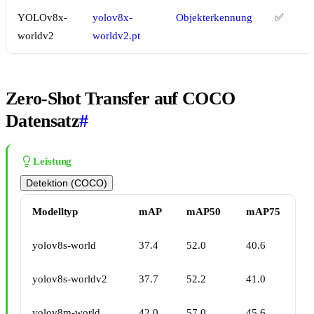
YOLOv8x-
yolov8x-
Objekterkennung
✅
worldv2
worldv2.pt
Zero-Shot Transfer auf COCO
Datensatz
#
Leistung
Detektion (COCO)
Modelltyp
mAP
mAP50
mAP75
yolov8s-world
37.4
52.0
40.6
yolov8s-worldv2
37.7
52.2
41.0
yolov8m-world
42.0
57.0
45.6