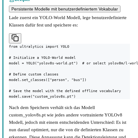
Persistente Modelle mit benutzerdefiniertem Vokabular
Lade zuerst ein YOLO-World Modell, lege benutzerdefinierte
Klassen dafür fest und speichere es:
from ultralytics import YOLO

# Initialize a YOLO-World model

model = YOLO("yolov8s-world.pt")  # or select yolov8m/l-worl
# Define custom classes

model.set_classes(["person", "bus"])

# Save the model with the defined offline vocabulary

model.save("custom_yolov8s.pt")
Nach dem Speichern verhält sich das Modell
custom_yolov8s.pt wie jedes andere vortrainierte YOLOv8
Modell, jedoch mit einem entscheidenden Unterschied: Es ist
nun darauf optimiert, nur die von dir definierten Klassen zu
erkennen. Diese Anpassung kann die Detektionsleistung und