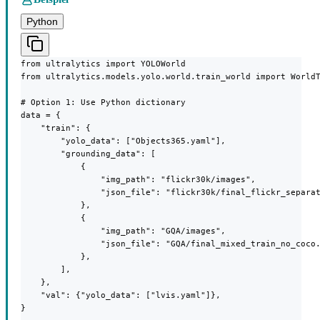
Python
from ultralytics import YOLOWorld

from ultralytics.models.yolo.world.train_world import WorldT
# Option 1: Use Python dictionary

data = {

    "train": {

        "yolo_data": ["Objects365.yaml"],

        "grounding_data": [

            {

                "img_path": "flickr30k/images",

                "json_file": "flickr30k/final_flickr_separat
            },

            {

                "img_path": "GQA/images",

                "json_file": "GQA/final_mixed_train_no_coco.
            },

        ],

    },

    "val": {"yolo_data": ["lvis.yaml"]},

}
