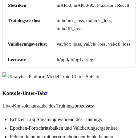
Metriken
mAP50, mAP50-95, Präzision, Recall
Trainingsverlust
train/box_loss, train/cls_loss,
train/dfl_loss
Validierungsverlust
val/box_loss, val/cls_loss, val/dfl_loss
Lernrate
lr/pg0, lr/pg1, lr/pg2
Konsole-Unter-Tab
#
Live-Konsolenausgabe des Trainingsprozesses:
Echtzeit-Log-Streaming während des Trainings
Epochen-Fortschrittsbalken und Validierungsergebnisse
Fehlererkennung mit hervorgehobenen Fehlerbannern