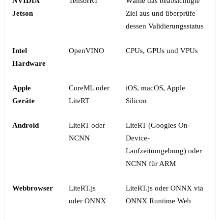
NVIDIA
TensorRT
Wähle das beabsichtigte
Jetson
Ziel aus und überprüfe
dessen Validierungsstatus
Intel
OpenVINO
CPUs, GPUs und VPUs
Hardware
Apple
CoreML oder
iOS, macOS, Apple
Geräte
LiteRT
Silicon
Android
LiteRT oder
LiteRT (Googles On-
NCNN
Device-
Laufzeitumgebung) oder
NCNN für ARM
Webbrowser
LiteRT.js
LiteRT.js oder ONNX via
oder ONNX
ONNX Runtime Web