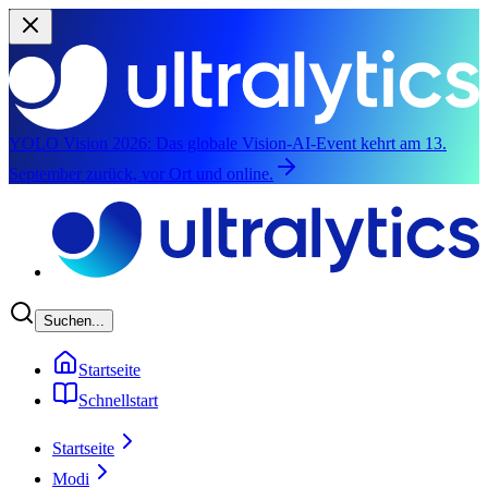
YOLO Vision 2026:
Das globale Vision-AI-Event kehrt am 13.
September zurück, vor Ort und online.
Zum Hauptinhalt springen
Suchen...
Startseite
Schnellstart
Startseite
Modi