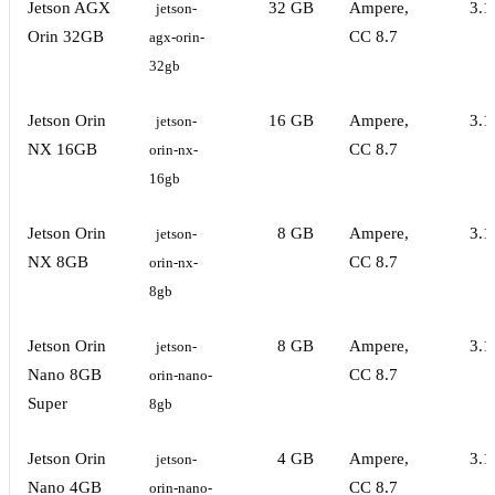
Jetson AGX
32 GB
Ampere,
3.1
jetson-
Orin 32GB
CC 8.7
agx-orin-
32gb
Jetson Orin
16 GB
Ampere,
3.1
jetson-
NX 16GB
CC 8.7
orin-nx-
16gb
Jetson Orin
8 GB
Ampere,
3.1
jetson-
NX 8GB
CC 8.7
orin-nx-
8gb
Jetson Orin
8 GB
Ampere,
3.1
jetson-
Nano 8GB
CC 8.7
orin-nano-
Super
8gb
Jetson Orin
4 GB
Ampere,
3.1
jetson-
Nano 4GB
CC 8.7
orin-nano-