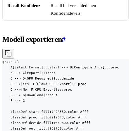
Recall-Konfidenz
Recall bei verschiedenen
Konfidenzlevels
Modell exportieren
#
graph LR

    A[Select Format]:::start --> B[Configure Args]:::proc

    B --> C[Export]:::proc

    C --> D{GPU Required?}:::decide

    D -->|Yes| E[Cloud GPU Export]:::proc

    D -->|No| F[CPU Export]:::proc

    E --> G[Download]:::out

    F --> G

    classDef start fill:#4CAF50,color:#fff

    classDef proc fill:#2196F3,color:#fff

    classDef decide fill:#FF9800,color:#fff

    classDef out fill:#9C27B0,color:#fff