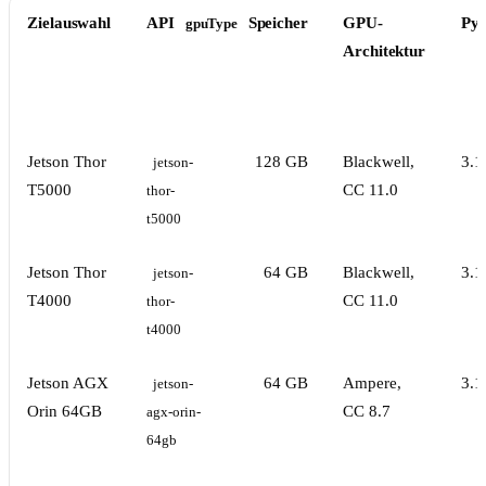
Zielauswahl
API
Speicher
GPU-
Pyt
gpuType
Architektur
Jetson Thor
128 GB
Blackwell,
3.1
jetson-
T5000
CC 11.0
thor-
t5000
Jetson Thor
64 GB
Blackwell,
3.1
jetson-
T4000
CC 11.0
thor-
t4000
Jetson AGX
64 GB
Ampere,
3.1
jetson-
Orin 64GB
CC 8.7
agx-orin-
64gb