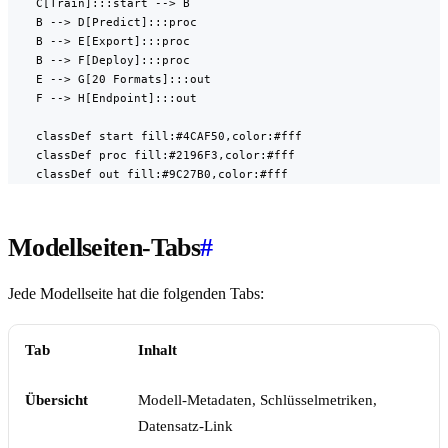
    C[Train]:::start --> B

    B --> D[Predict]:::proc

    B --> E[Export]:::proc

    B --> F[Deploy]:::proc

    E --> G[20 Formats]:::out

    F --> H[Endpoint]:::out

    classDef start fill:#4CAF50,color:#fff

    classDef proc fill:#2196F3,color:#fff

    classDef out fill:#9C27B0,color:#fff
Modellseiten-Tabs
#
Jede Modellseite hat die folgenden Tabs:
Tab
Inhalt
Übersicht
Modell-Metadaten, Schlüsselmetriken,
Datensatz-Link