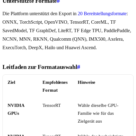
Unterstützte Formate
#
Die Plattform unterstützt den Export in
20 Bereitstellungsformate
:
ONNX, TorchScript, OpenVINO, TensorRT, CoreML, TF
SavedModel, TF GraphDef, LiteRT, TF Edge TPU, PaddlePaddle,
NCNN, MNN, RKNN, Qualcomm (QNN), IMX500, Axelera,
ExecuTorch, DeepX, Hailo und Huawei Ascend.
Leitfaden zur Formatauswahl
#
Ziel
Empfohlenes
Hinweise
Format
NVIDIA
TensorRT
Wähle dieselbe GPU-
GPUs
Familie wie für das
Zielgerät aus