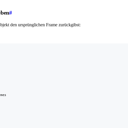
eben
#
bjekt den ursprünglichen Frame zurückgibst:


mes
