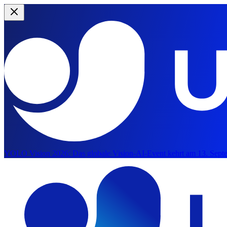
YOLO Vision 2026:
Das globale Vision-AI-Event kehrt am 13. Septe
Zum Hauptinhalt springen