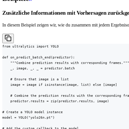
Zusätzliche Informationen mit Vorhersagen zurückg
In diesem Beispiel zeigen wir, wie du zusammen mit jedem Ergebniso
from ultralytics import YOLO

def on_predict_batch_end(predictor):

    """Combine prediction results with corresponding frames."""
    _, image, _, _ = predictor.batch

    # Ensure that image is a list

    image = image if isinstance(image, list) else [image]

    # Combine the prediction results with the corresponding fra
    predictor.results = zip(predictor.results, image)

# Create a YOLO model instance

model = YOLO("yolo26n.pt")

# Add the custom callback to the model
