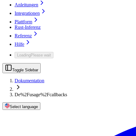
Anleitungen
Integrationen
Plattform
Rust-Inferenz
Referenz
Hilfe
Loading
Please wait
Toggle Sidebar
Dokumentation
De%2Fusage%2Fcallbacks
Select language