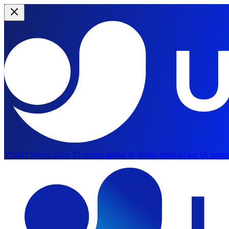
YOLO Vision 2026:
El evento global de visión artificial por IA regre
Saltar al contenido principal