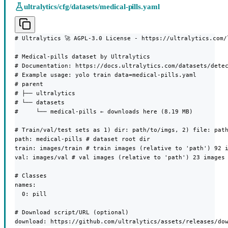
ultralytics/cfg/datasets/medical-pills.yaml
# Ultralytics 🚀 AGPL-3.0 License - https://ultralytics.com/l
# Medical-pills dataset by Ultralytics

# Documentation: https://docs.ultralytics.com/datasets/detec
# Example usage: yolo train data=medical-pills.yaml

# parent

# ├── ultralytics

# └── datasets

#     └── medical-pills ← downloads here (8.19 MB)

# Train/val/test sets as 1) dir: path/to/imgs, 2) file: path
path: medical-pills # dataset root dir

train: images/train # train images (relative to 'path') 92 i
val: images/val # val images (relative to 'path') 23 images

# Classes

names:

  0: pill

# Download script/URL (optional)

download: https://github.com/ultralytics/assets/releases/do