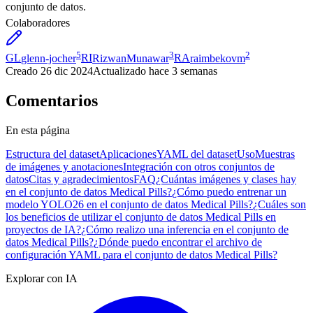
conjunto de datos.
Colaboradores
5
3
2
GL
glenn-jocher
RI
RizwanMunawar
RA
raimbekovm
Creado
26 dic 2024
Actualizado
hace 3 semanas
Comentarios
En esta página
Estructura del dataset
Aplicaciones
YAML del dataset
Uso
Muestras
de imágenes y anotaciones
Integración con otros conjuntos de
datos
Citas y agradecimientos
FAQ
¿Cuántas imágenes y clases hay
en el conjunto de datos Medical Pills?
¿Cómo puedo entrenar un
modelo YOLO26 en el conjunto de datos Medical Pills?
¿Cuáles son
los beneficios de utilizar el conjunto de datos Medical Pills en
proyectos de IA?
¿Cómo realizo una inferencia en el conjunto de
datos Medical Pills?
¿Dónde puedo encontrar el archivo de
configuración YAML para el conjunto de datos Medical Pills?
Explorar con IA