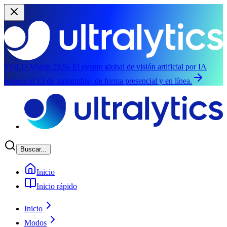
YOLO Vision 2026:
El evento global de visión artificial por IA
regresa el 13 de septiembre, de forma presencial y en línea.
Saltar al contenido principal
Buscar...
Inicio
Inicio rápido
Inicio
Modos