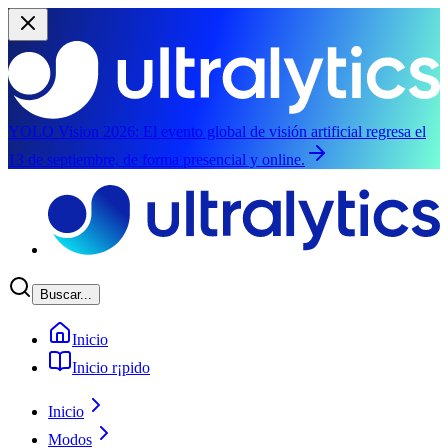
YOLO Vision 2026:
El evento global de visión artificial regresa el
13 de septiembre, de forma presencial y online.
Saltar al contenido principal
Buscar...
Inicio
Inicio r¡pido
Inicio
Modos