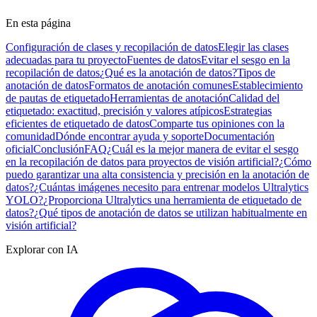
En esta página
Configuración de clases y recopilación de datos
Elegir las clases
adecuadas para tu proyecto
Fuentes de datos
Evitar el sesgo en la
recopilación de datos
¿Qué es la anotación de datos?
Tipos de
anotación de datos
Formatos de anotación comunes
Establecimiento
de pautas de etiquetado
Herramientas de anotación
Calidad del
etiquetado: exactitud, precisión y valores atípicos
Estrategias
eficientes de etiquetado de datos
Comparte tus opiniones con la
comunidad
Dónde encontrar ayuda y soporte
Documentación
oficial
Conclusión
FAQ
¿Cuál es la mejor manera de evitar el sesgo
en la recopilación de datos para proyectos de visión artificial?
¿Cómo
puedo garantizar una alta consistencia y precisión en la anotación de
datos?
¿Cuántas imágenes necesito para entrenar modelos Ultralytics
YOLO?
¿Proporciona Ultralytics una herramienta de etiquetado de
datos?
¿Qué tipos de anotación de datos se utilizan habitualmente en
visión artificial?
Explorar con IA