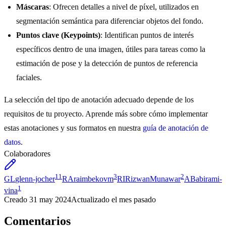
Máscaras
: Ofrecen detalles a nivel de píxel, utilizados en
segmentación semántica para diferenciar objetos del fondo.
Puntos clave (Keypoints)
: Identifican puntos de interés
específicos dentro de una imagen, útiles para tareas como la
estimación de pose y la detección de puntos de referencia
faciales.
La selección del tipo de anotación adecuado depende de los
requisitos de tu proyecto. Aprende más sobre cómo implementar
estas anotaciones y sus formatos en nuestra
guía de anotación de
datos
.
Colaboradores
11
3
2
GL
glenn-jocher
RA
raimbekovm
RI
RizwanMunawar
AB
abirami-
1
vina
Creado
31 may 2024
Actualizado
el mes pasado
Comentarios